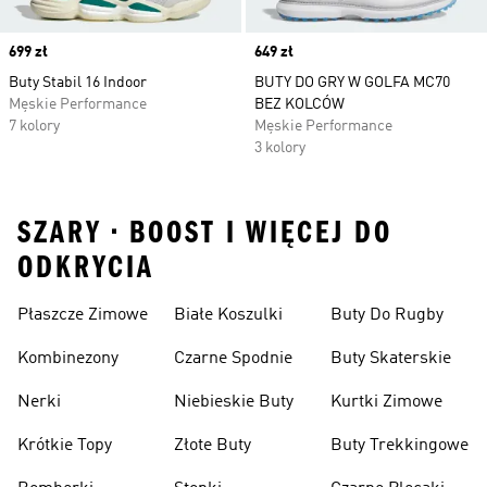
Price
699 zł
Price
649 zł
Buty Stabil 16 Indoor
BUTY DO GRY W GOLFA MC70
Męskie Performance
BEZ KOLCÓW
7 kolory
Męskie Performance
3 kolory
SZARY • BOOST I WIĘCEJ DO
ODKRYCIA
Płaszcze Zimowe
Białe Koszulki
Buty Do Rugby
Kombinezony
Czarne Spodnie
Buty Skaterskie
Nerki
Niebieskie Buty
Kurtki Zimowe
Krótkie Topy
Złote Buty
Buty Trekkingowe