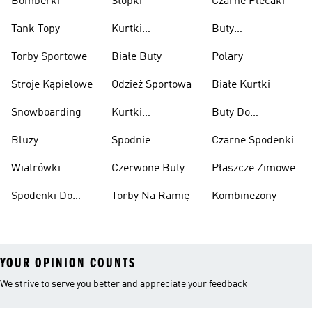
Bomberki
Stopki
Czarne Plecaki
Tank Topy
Kurtki
Buty
Przeciwdeszczowe
Wspinaczkowe
Torby Sportowe
Białe Buty
Polary
Stroje Kąpielowe
Odzież Sportowa
Białe Kurtki
Snowboarding
Kurtki
Buty Do
Narciarskie
Koszykówki
Bluzy
Spodnie
Czarne Spodenki
Narciarskie
Wiatrówki
Czerwone Buty
Płaszcze Zimowe
Spodenki Do
Torby Na Ramię
Kombinezony
Kolan
YOUR OPINION COUNTS
We strive to serve you better and appreciate your feedback