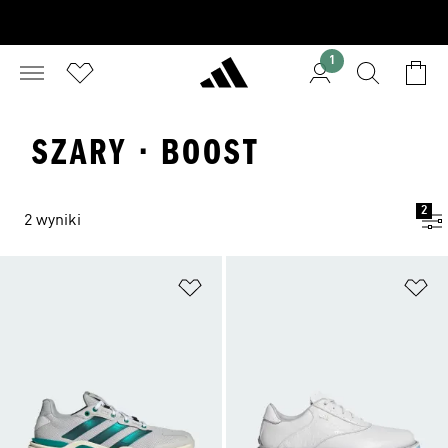
1
SZARY · BOOST
2
2 wyniki
Dodaj do listy życzeń
Do