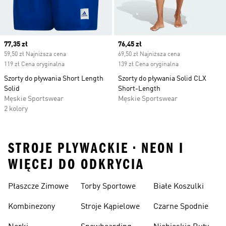
Current price
77,35 zł
Current price
76,45 zł
59,50 zł Najniższa cena
69,50 zł Najniższa cena
119 zł Cena oryginalna
139 zł Cena oryginalna
Szorty do pływania Short Length
Szorty do pływania Solid CLX
Solid
Short-Length
Męskie Sportswear
Męskie Sportswear
2 kolory
STROJE PLYWACKIE • NEON I
WIĘCEJ DO ODKRYCIA
Płaszcze Zimowe
Torby Sportowe
Białe Koszulki
Kombinezony
Stroje Kąpielowe
Czarne Spodnie