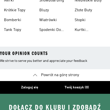
Nerki
Snowboarding
Niebieskie Buty
Krótkie Topy
Bluzy
Złote Buty
Bomberki
Wiatrówki
Stopki
Tank Topy
Spodenki Do
Kurtki
Kolan
Przeciwdeszczowe
YOUR OPINION COUNTS
We strive to serve you better and appreciate your feedback
Powrót na górę strony
Zaloguj się
Twój koszyk (0)
DOŁĄCZ DO KLUBU I ZDOBĄDŹ