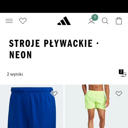
1
STROJE PŁYWACKIE ·
NEON
2
2 wyniki
Dodaj do listy życzeń
Do