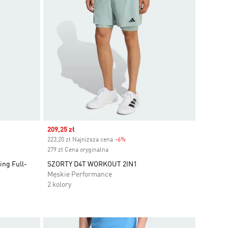
Sale price
209,25 zł
223,20 zł Najniższa cena
-6%
Discount
279 zł Cena oryginalna
ing Full-
SZORTY D4T WORKOUT 2IN1
Męskie Performance
2 kolory