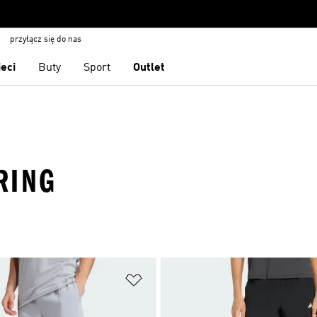
przyłącz się do nas
ieci
Buty
Sport
Outlet
RING
 życzeń
Dodaj do listy życzeń