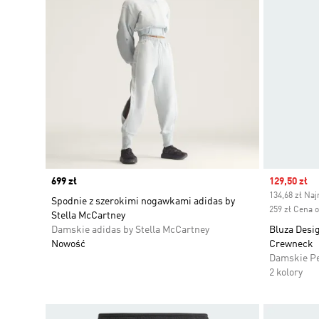
Price
699 zł
Sale price
129,50 zł
134,68 zł Naj
Spodnie z szerokimi nogawkami adidas by
259 zł Cena 
Stella McCartney
Damskie adidas by Stella McCartney
Bluza Desi
Nowość
Crewneck
Damskie P
2 kolory