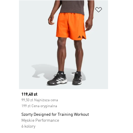
Dodaj do listy
Current price
119,40 zł
99,50 zł Najniższa cena
199 zł Cena oryginalna
Szorty Designed for Training Workout
Męskie Performance
6 kolory