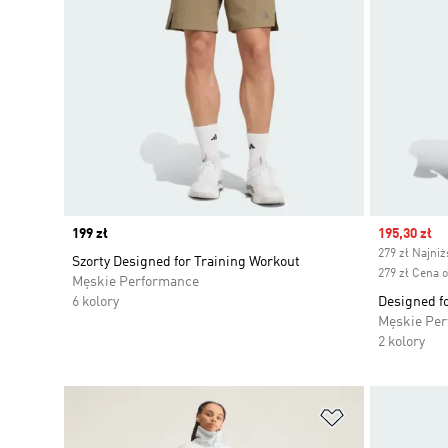
Price
199 zł
Sale price
195,30 zł
279 zł Najni
Szorty Designed for Training Workout
279 zł Cena 
Męskie Performance
6 kolory
Designed fo
Męskie Pe
2 kolory
Dodaj do listy