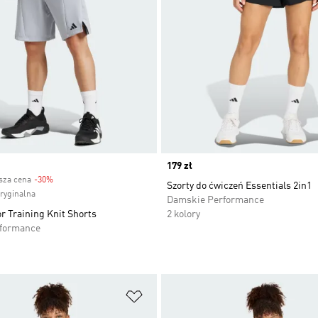
Price
179 zł
ższa cena
-30%
Discount
Szorty do ćwiczeń Essentials 2in1
oryginalna
Damskie Performance
r Training Knit Shorts
2 kolory
rformance
 życzeń
Dodaj do listy życzeń