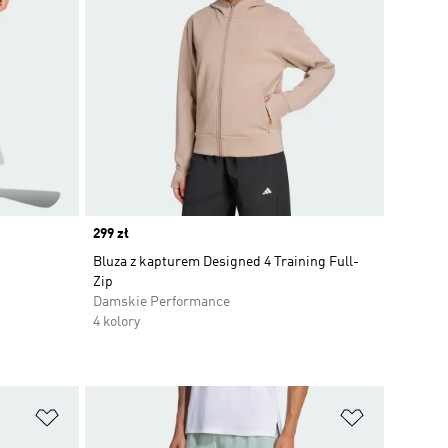
Price
299 zł
Bluza z kapturem Designed 4 Training Full-
Zip
Damskie Performance
4 kolory
Dodaj do listy życzeń
Dodaj do li