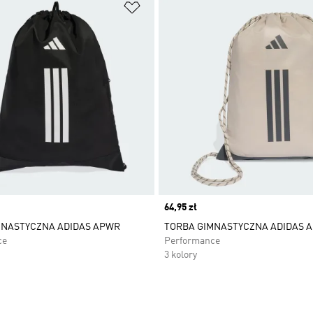
 życzeń
Dodaj do listy życzeń
Price
64,95 zł
MNASTYCZNA ADIDAS APWR
TORBA GIMNASTYCZNA ADIDAS 
ce
Performance
3 kolory