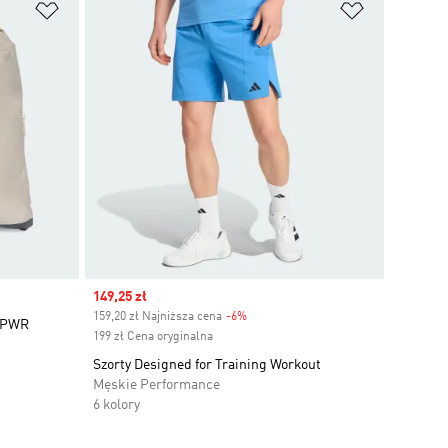
Dodaj do listy życzeń
Dodaj do li
Sale price
149,25 zł
159,20 zł Najniższa cena
-6%
Discount
APWR
199 zł Cena oryginalna
Szorty Designed for Training Workout
Męskie Performance
6 kolory