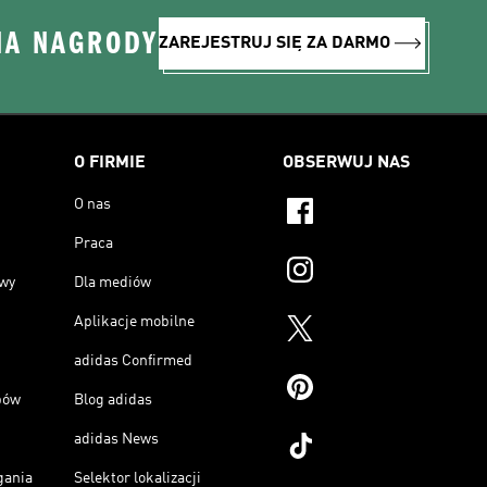
NA NAGRODY
ZAREJESTRUJ SIĘ ZA DARMO
O FIRMIE
OBSERWUJ NAS
O nas
Praca
owy
Dla mediów
Aplikacje mobilne
adidas Confirmed
pów
Blog adidas
adidas News
gania
Selektor lokalizacji