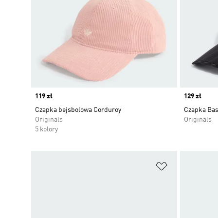
Price
119 zł
Price
129 zł
Czapka bejsbolowa Corduroy
Czapka Bas
Originals
Originals
5 kolory
Dodaj do listy