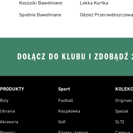
Koszulki Bawełniane
Lekka Kurtka
Spodnie Bawełniane
Odzież Przeciwdeszczow
DOŁĄCZ DO KLUBU I ZDOBĄDŹ
PRODUKTY
Sport
KOLEKC
Buty
Football
Originals
Ubrania
Koszykówka
Spezial
Akcesoria
Golf
SL72
Nowości
Fitness i trening
Campus