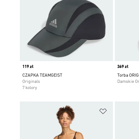
Price
119 zł
Price
369 zł
CZAPKA TEAMGEIST
Torba ORI
Originals
Damskie Or
7 kolory
Dodaj do listy