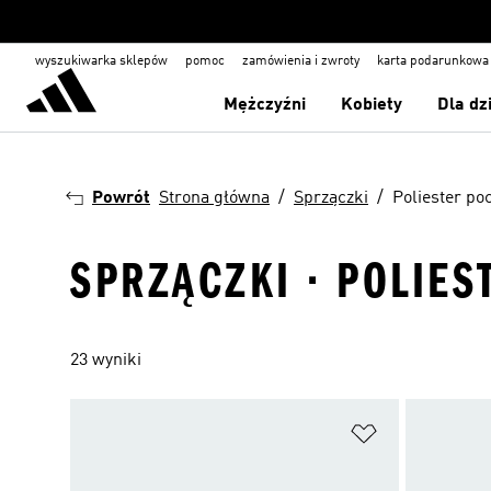
wyszukiwarka sklepów
pomoc
zamówienia i zwroty
karta podarunkowa
Mężczyźni
Kobiety
Dla dz
Powrót
Strona główna
Sprzączki
Poliester po
SPRZĄCZKI · POLIE
23 wyniki
Dodaj do listy