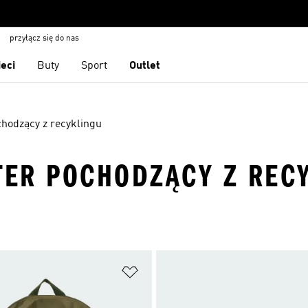
przyłącz się do nas
ieci
Buty
Sport
Outlet
chodzący z recyklingu
STER POCHODZĄCY Z REC
 życzeń
Dodaj do listy życzeń