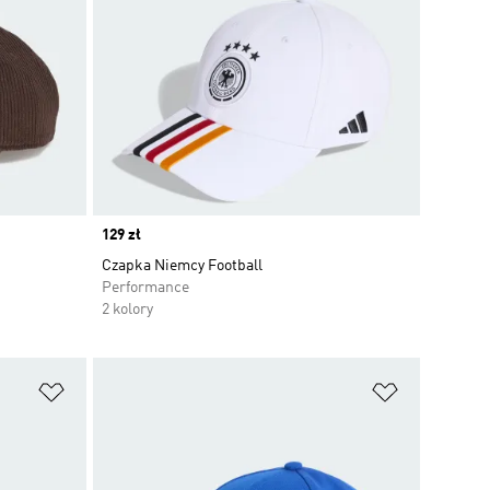
Price
129 zł
Czapka Niemcy Football
Performance
2 kolory
Dodaj do listy życzeń
Dodaj do li