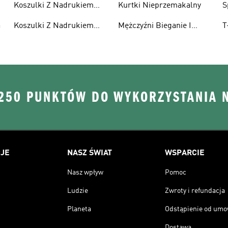
Koszulki Z Nadrukiem
Kurtki Nieprzemakalny
S
Damska
a
Koszulki Z Nadrukiem
Mężczyźni Bieganie I
T
Dzieci
Lifestyle
R
 250 PUNKTÓW DO WYKORZYSTANIA 
JE
NASZ ŚWIAT
WSPARCIE
Nasz wpływ
Pomoc
Ludzie
Zwroty i refundacja
Planeta
Odstąpienie od um
Dostawa