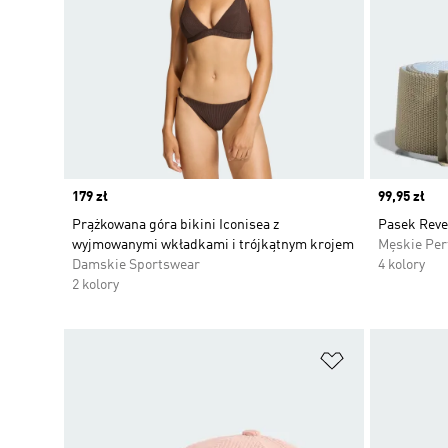
Price
179 zł
Price
99,95 zł
Prążkowana góra bikini Iconisea z
Pasek Reve
wyjmowanymi wkładkami i trójkątnym krojem
Męskie Pe
Damskie Sportswear
4 kolory
2 kolory
Dodaj do listy