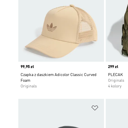
Price
99,95 zł
Price
299 zł
Czapka z daszkiem Adicolor Classic Curved
PLECAK
Foam
Originals
Originals
4 kolory
Dodaj do listy