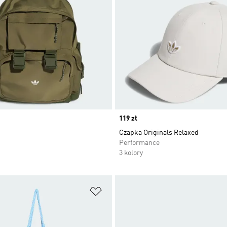
Price
119 zł
Czapka Originals Relaxed
Performance
3 kolory
 życzeń
Dodaj do listy życzeń