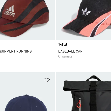
Price
149 zł
QUIPMENT RUNNING
BASEBALL CAP
Originals
 życzeń
Dodaj do listy życzeń