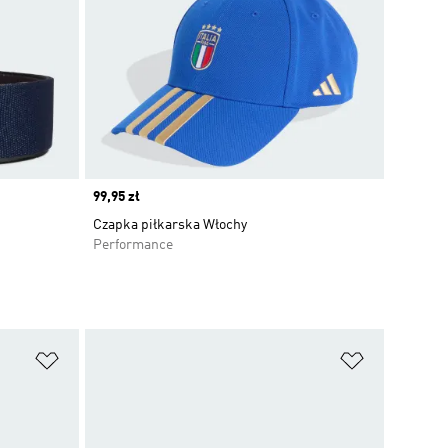
Price
99,95 zł
Czapka piłkarska Włochy
Performance
Dodaj do listy życzeń
Dodaj do li