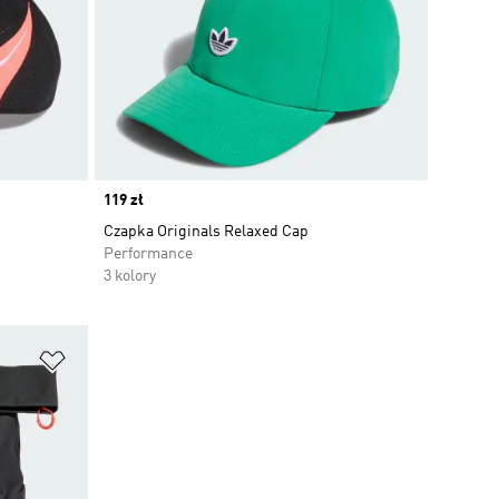
Price
119 zł
Czapka Originals Relaxed Cap
Performance
3 kolory
Dodaj do listy życzeń