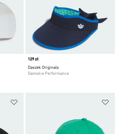
Price
129 zł
Daszek Originals
Damskie Performance
Dodaj do listy życzeń
Dodaj do li