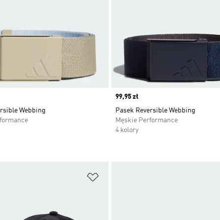
Price
99,95 zł
rsible Webbing
Pasek Reversible Webbing
rformance
Męskie Performance
4 kolory
 życzeń
Dodaj do listy życzeń