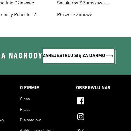
podnie Dżinsowe
Sneakersy Z Zamszową
Cholewką
-shirty Poliester Z
Płaszcze Zimowe
ecyklingu
NA NAGRODY
ZAREJESTRUJ SIĘ ZA DARMO
O FIRMIE
OBSERWUJ NAS
O nas
Praca
owy
Dla mediów
Aplikacje mobilne