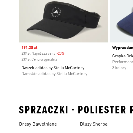
Sale price
191,20 zł
Wyprzeda
239 zł Najniższa cena
-20%
Discount
Czapka Ori
239 zł Cena oryginalna
Performan
Daszek adidas by Stella McCartney
3 kolory
Damskie adidas by Stella McCartney
SPRZACZKI • POLIESTER
Dresy Bawełniane
Bluzy Sherpa