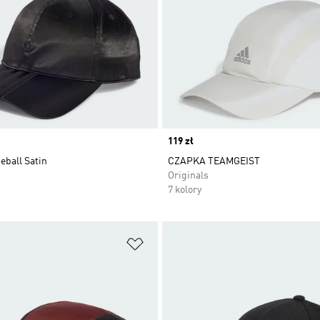
Price
119 zł
eball Satin
CZAPKA TEAMGEIST
Originals
7 kolory
 życzeń
Dodaj do listy życzeń