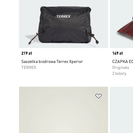
Price
219 zł
Price
149 zł
Saszetka biodrowa Terrex Xperior
CZAPKA E
TERREX
Originals
2 kolory
Dodaj do listy