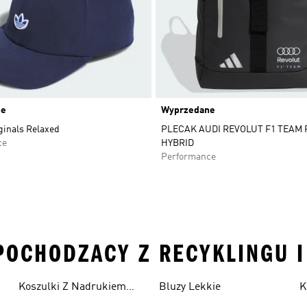
ne
Wyprzedane
ginals Relaxed
PLECAK AUDI REVOLUT F1 TEAM 
ce
HYBRID
Performance
 POCHODZACY Z RECYKLINGU I
Koszulki Z Nadrukiem
Bluzy Lekkie
K
Męskie