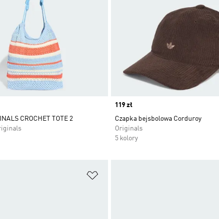
Price
119 zł
GINALS CROCHET TOTE 2
Czapka bejsbolowa Corduroy
iginals
Originals
5 kolory
 życzeń
Dodaj do listy życzeń