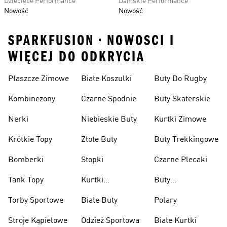
Dziecięce Performance
Damskie Performance
Nowość
Nowość
SPARKFUSION • NOWOSCI I
WIĘCEJ DO ODKRYCIA
Płaszcze Zimowe
Białe Koszulki
Buty Do Rugby
Kombinezony
Czarne Spodnie
Buty Skaterskie
Nerki
Niebieskie Buty
Kurtki Zimowe
Krótkie Topy
Złote Buty
Buty Trekkingowe
Bomberki
Stopki
Czarne Plecaki
Tank Topy
Kurtki
Buty
Przeciwdeszczowe
Wspinaczkowe
Torby Sportowe
Białe Buty
Polary
Stroje Kąpielowe
Odzież Sportowa
Białe Kurtki