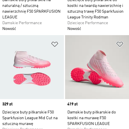
Damskie buty piłkarskie na
Dziecięce buty piłkarskie do
naturalną / sztuczną
kostki na twardą nawierzchnię i
nawierzchnię F50 SPARKFUSION
sztuczną trawę F50 Sparkfusion
LEAGUE
League Trinity Rodman
Damskie Performance
Dziecięce Performance
Nowość
Nowość
Dodaj do listy życzeń
Do
Price
329 zł
Price
419 zł
Dziecięce buty piłkarskie F50
Damskie buty piłkarskie do
Sparkfusion League Mid Cut na
kostki na murawę F50
sztuczną murawę
SPARKFUSION LEAGUE