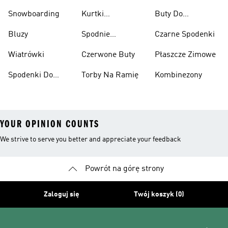
Snowboarding
Kurtki
Buty Do
Narciarskie
Koszykówki
Bluzy
Spodnie
Czarne Spodenki
Narciarskie
Wiatrówki
Czerwone Buty
Płaszcze Zimowe
Spodenki Do
Torby Na Ramię
Kombinezony
Kolan
YOUR OPINION COUNTS
We strive to serve you better and appreciate your feedback
Powrót na górę strony
Zaloguj się
Twój koszyk (0)