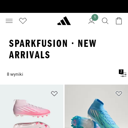
1
SPARKFUSION · NEW
ARRIVALS
2
8 wyniki
Dodaj do listy życzeń
Do