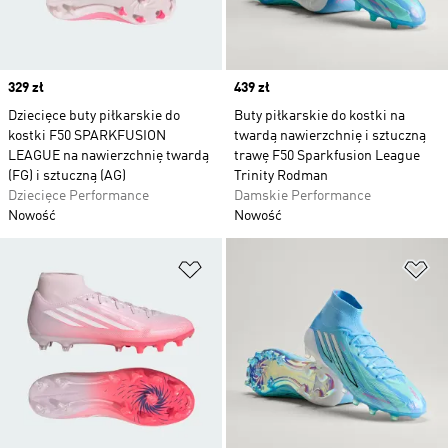
Price
329 zł
Price
439 zł
Dziecięce buty piłkarskie do
Buty piłkarskie do kostki na
kostki F50 SPARKFUSION
twardą nawierzchnię i sztuczną
LEAGUE na nawierzchnię twardą
trawę F50 Sparkfusion League
(FG) i sztuczną (AG)
Trinity Rodman
Dziecięce Performance
Damskie Performance
Nowość
Nowość
Dodaj do listy życzeń
Do