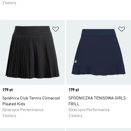
2 kolory
Dodaj do listy życzeń
Do
Price
179 zł
Price
179 zł
Spódnica Club Tennis Climacool
SPÓDNICZKA TENISOWA GIRLS
Pleated Kids
FRILL
Dziecięce Performance
Dziecięce Performance
3 kolory
2 kolory