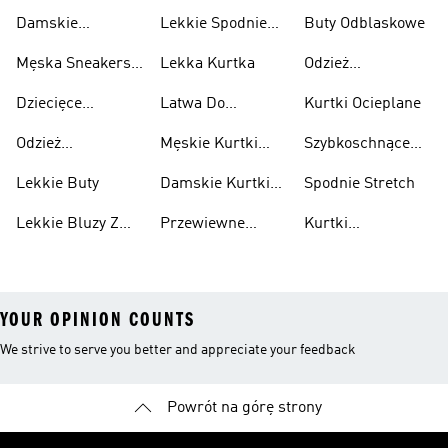
Damskie
Lekkie Spodnie
Buty Odblaskowe
Sneakersy
Sportowe
Męska Sneakersy
Lekka Kurtka
Odzież
Przewiewne
Przewiewne
Odblaskowa
Dziecięce
Latwa Do
Kurtki Ocieplane
Sneakersy
Spakowania
Odzież
Męskie Kurtki
Szybkoschnące
Przewiewne
Kurtki
Przeciwdeszczowa
Wodoodporne
Koszulki
Lekkie Buty
Damskie Kurtki
Spodnie Stretch
Wodoodporne
Lekkie Bluzy Z
Przewiewne
Kurtki
Kapturem
Skarpetki
Nieprzemakalny
YOUR OPINION COUNTS
We strive to serve you better and appreciate your feedback
Powrót na górę strony