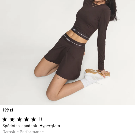
Price
199 zł
(1)
Spódnico-spodenki Hyperglam
Damskie Performance