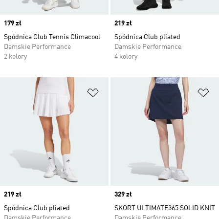
Price
179 zł
Price
219 zł
Spódnica Club Tennis Climacool
Spódnica Club pliated
Damskie Performance
Damskie Performance
2 kolory
4 kolory
Dodaj do listy życzeń
Do
Price
219 zł
Price
329 zł
Spódnica Club pliated
SKORT ULTIMATE365 SOLID KNIT
Damskie Performance
Damskie Performance