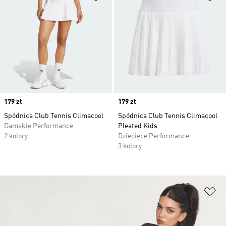
Price
179 zł
Price
179 zł
Spódnica Club Tennis Climacool
Spódnica Club Tennis Climacool
Damskie Performance
Pleated Kids
2 kolory
Dziecięce Performance
3 kolory
Do