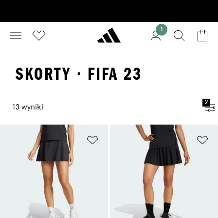
1
SKORTY · FIFA 23
2
13 wyniki
Dodaj do listy życzeń
Do