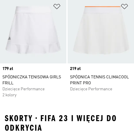
Dodaj do listy życzeń
Do
Price
179 zł
Price
219 zł
SPÓDNICZKA TENISOWA GIRLS
SPÓDNICA TENNIS CLIMACOOL
FRILL
PRINT PRO
Dziecięce Performance
Dziecięce Performance
2 kolory
SKORTY • FIFA 23 I WIĘCEJ DO
ODKRYCIA