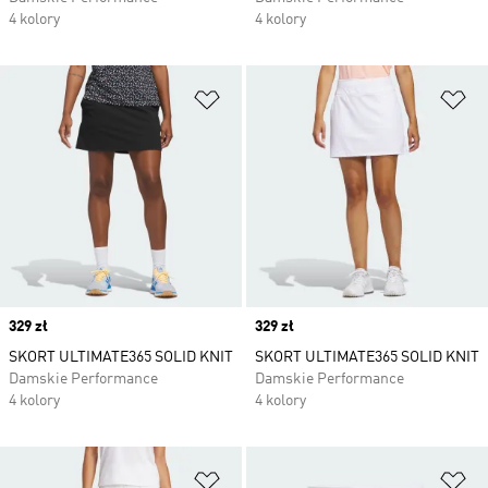
4 kolory
4 kolory
Dodaj do listy życzeń
Do
Price
329 zł
Price
329 zł
SKORT ULTIMATE365 SOLID KNIT
SKORT ULTIMATE365 SOLID KNIT
Damskie Performance
Damskie Performance
4 kolory
4 kolory
Dodaj do listy życzeń
Do