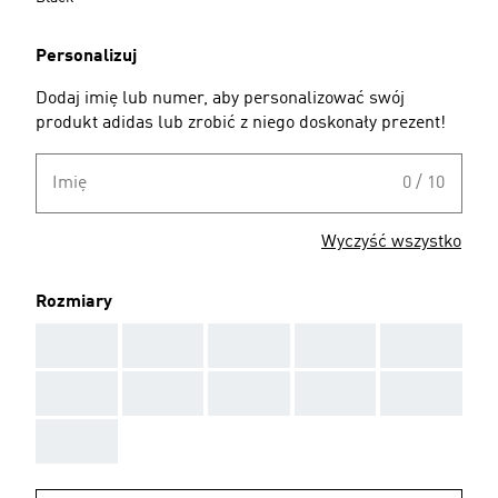
Personalizuj
Dodaj imię lub numer, aby personalizować swój
produkt adidas lub zrobić z niego doskonały prezent!
Imię
0 / 10
Wyczyść wszystko
Rozmiary
AAA
AAA
AAA
AAA
AAA
AAA
AAA
AAA
AAA
AAA
AAA