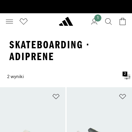
1
SKATEBOARDING ·
ADIPRENE
2
2 wyniki
Dodaj do listy życzeń
Do