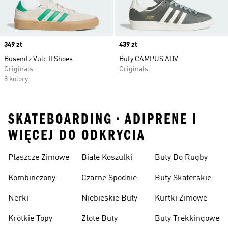
Price
349 zł
Price
439 zł
Busenitz Vulc II Shoes
Buty CAMPUS ADV
Originals
Originals
8 kolory
SKATEBOARDING • ADIPRENE I
WIĘCEJ DO ODKRYCIA
Płaszcze Zimowe
Białe Koszulki
Buty Do Rugby
Kombinezony
Czarne Spodnie
Buty Skaterskie
Nerki
Niebieskie Buty
Kurtki Zimowe
Krótkie Topy
Złote Buty
Buty Trekkingowe