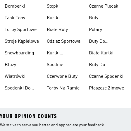
Bomberki
Stopki
Czarne Plecaki
Tank Topy
Kurtki
Buty
Przeciwdeszczowe
Wspinaczkowe
Torby Sportowe
Białe Buty
Polary
Stroje Kąpielowe
Odzież Sportowa
Buty Do
Podnoszenia
Snowboarding
Kurtki
Białe Kurtki
Ciężarów
Narciarskie
Bluzy
Spodnie
Buty Do
Narciarskie
Koszykówki
Wiatrówki
Czerwone Buty
Czarne Spodenki
Spodenki Do
Torby Na Ramię
Płaszcze Zimowe
Kolan
YOUR OPINION COUNTS
We strive to serve you better and appreciate your feedback