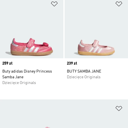
Dodaj do listy życzeń
Do
Price
259 zł
Price
239 zł
Buty adidas Disney Princess
BUTY SAMBA JANE
Samba Jane
Dziecięce Originals
Dziecięce Originals
Do