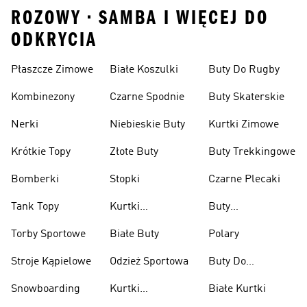
ROZOWY • SAMBA I WIĘCEJ DO
ODKRYCIA
Płaszcze Zimowe
Białe Koszulki
Buty Do Rugby
Kombinezony
Czarne Spodnie
Buty Skaterskie
Nerki
Niebieskie Buty
Kurtki Zimowe
Krótkie Topy
Złote Buty
Buty Trekkingowe
Bomberki
Stopki
Czarne Plecaki
Tank Topy
Kurtki
Buty
Przeciwdeszczowe
Wspinaczkowe
Torby Sportowe
Białe Buty
Polary
Stroje Kąpielowe
Odzież Sportowa
Buty Do
Podnoszenia
Snowboarding
Kurtki
Białe Kurtki
Ciężarów
Narciarskie