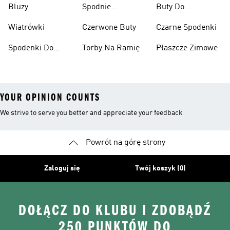
Bluzy
Spodnie
Buty Do
Narciarskie
Koszykówki
Wiatrówki
Czerwone Buty
Czarne Spodenki
Spodenki Do
Torby Na Ramię
Płaszcze Zimowe
Kolan
YOUR OPINION COUNTS
We strive to serve you better and appreciate your feedback
Powrót na górę strony
Zaloguj się
Twój koszyk (0)
DOŁĄCZ DO KLUBU I ZDOBĄDŹ
250 PUNKTÓW DO