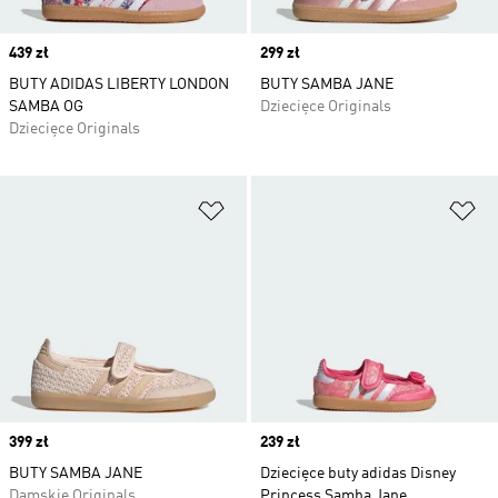
Price
439 zł
Price
299 zł
BUTY ADIDAS LIBERTY LONDON
BUTY SAMBA JANE
SAMBA OG
Dziecięce Originals
Dziecięce Originals
Dodaj do listy życzeń
Do
Price
399 zł
Price
239 zł
BUTY SAMBA JANE
Dziecięce buty adidas Disney
Damskie Originals
Princess Samba Jane