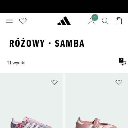
1
RÓŻOWY · SAMBA
2
11 wyniki
Dodaj do listy życzeń
Do