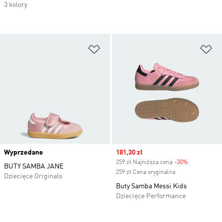
3 kolory
Dodaj do listy życzeń
Do
Wyprzedane
Sale price
181,30 zł
259 zł Najniższa cena
-30%
Discount
BUTY SAMBA JANE
259 zł Cena oryginalna
Dziecięce Originals
Buty Samba Messi Kids
Dziecięce Performance