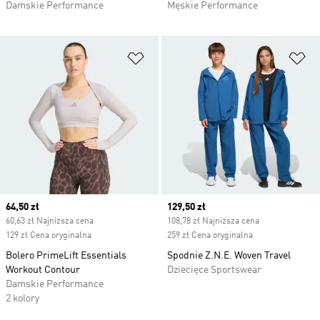
Damskie Performance
Męskie Performance
Dodaj do listy życzeń
Do
Current price
64,50 zł
Current price
129,50 zł
60,63 zł Najniższa cena
108,78 zł Najniższa cena
129 zł Cena oryginalna
259 zł Cena oryginalna
Bolero PrimeLift Essentials
Spodnie Z.N.E. Woven Travel
Workout Contour
Dziecięce Sportswear
Damskie Performance
2 kolory