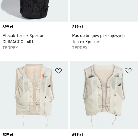
Price
699 zł
Price
219 zł
Plecak Terrex Xperior
Pas do biegów przełajowych
CLIMACOOL 40 l
Terrex Xperior
TERREX
TERREX
Dodaj do listy życzeń
Do
Price
529 zł
Price
699 zł