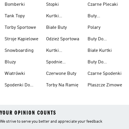
Bomberki
Stopki
Czarne Plecaki
Tank Topy
Kurtki
Buty
Przeciwdeszczowe
Wspinaczkowe
Torby Sportowe
Białe Buty
Polary
Stroje Kąpielowe
Odzież Sportowa
Buty Do
Podnoszenia
Snowboarding
Kurtki
Białe Kurtki
Ciężarów
Narciarskie
Bluzy
Spodnie
Buty Do
Narciarskie
Koszykówki
Wiatrówki
Czerwone Buty
Czarne Spodenki
Spodenki Do
Torby Na Ramię
Płaszcze Zimowe
Kolan
YOUR OPINION COUNTS
We strive to serve you better and appreciate your feedback