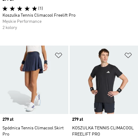
(1)
Koszulka Tennis Climacool Freelift Pro
Męskie Performance
2 kolory
Dodaj do listy życzeń
Do
Price
279 zł
Price
279 zł
Spódnica Tennis Climacool Skirt
KOSZULKA TENNIS CLIMACOOL
Pro
FREELIFT PRO