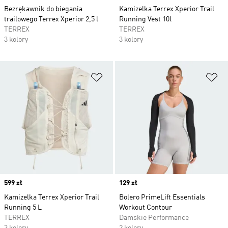
Bezrękawnik do biegania
Kamizelka Terrex Xperior Trail
trailowego Terrex Xperior 2,5 l
Running Vest 10l
TERREX
TERREX
3 kolory
3 kolory
Dodaj do listy życzeń
Do
Price
599 zł
Price
129 zł
Kamizelka Terrex Xperior Trail
Bolero PrimeLift Essentials
Running 5 L
Workout Contour
TERREX
Damskie Performance