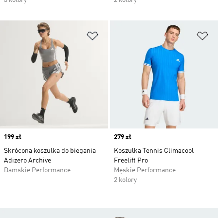
3 kolory
2 kolory
Dodaj do listy życzeń
Do
Price
199 zł
Price
279 zł
Skrócona koszulka do biegania
Koszulka Tennis Climacool
Adizero Archive
Freelift Pro
Damskie Performance
Męskie Performance
2 kolory