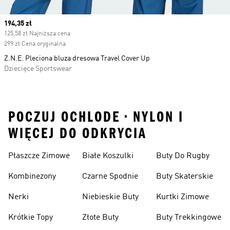
Current price
194,35 zł
125,58 zł Najniższa cena
299 zł Cena oryginalna
Z.N.E. Pleciona bluza dresowa Travel Cover Up
Dziecięce Sportswear
POCZUJ OCHLODE • NYLON I
WIĘCEJ DO ODKRYCIA
Płaszcze Zimowe
Białe Koszulki
Buty Do Rugby
Kombinezony
Czarne Spodnie
Buty Skaterskie
Nerki
Niebieskie Buty
Kurtki Zimowe
Krótkie Topy
Złote Buty
Buty Trekkingowe