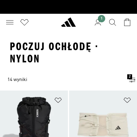
1
POCZUJ OCHŁODĘ ·
NYLON
2
14 wyniki
Dodaj do listy życzeń
Do