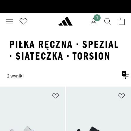
1
PIŁKA RĘCZNA · SPEZIAL
· SIATECZKA · TORSION
4
2 wyniki
Dodaj do listy życzeń
Do