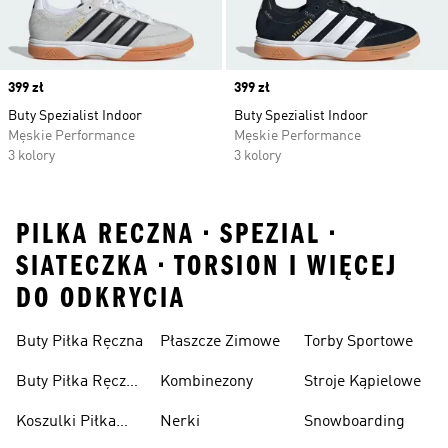
Price
399 zł
Price
399 zł
Buty Spezialist Indoor
Buty Spezialist Indoor
Męskie Performance
Męskie Performance
3 kolory
3 kolory
PILKA RECZNA • SPEZIAL •
SIATECZKA • TORSION I WIĘCEJ
DO ODKRYCIA
Buty Piłka Ręczna
Płaszcze Zimowe
Torby Sportowe
Buty Piłka Ręczna
Kombinezony
Stroje Kąpielowe
Damskie
Koszulki Piłka
Nerki
Snowboarding
Ręczna