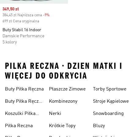
Sale price
349,50 zł
384,45 zł Najniższa cena
-9%
Discount
699 zł Cena oryginalna
Buty Stabil 16 Indoor
Damskie Performance
5 kolory
PILKA RECZNA • DZIEN MATKI I
WIĘCEJ DO ODKRYCIA
Buty Piłka Ręczna
Płaszcze Zimowe
Torby Sportowe
Buty Piłka Ręczna
Kombinezony
Stroje Kąpielowe
Damskie
Koszulki Piłka
Nerki
Snowboarding
Ręczna
Piłka Reczna
Krótkie Topy
Bluzy