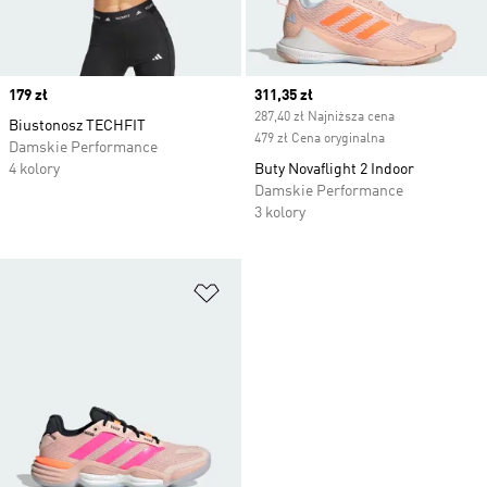
Price
179 zł
Current price
311,35 zł
287,40 zł Najniższa cena
Biustonosz TECHFIT
479 zł Cena oryginalna
Damskie Performance
4 kolory
Buty Novaflight 2 Indoor
Damskie Performance
3 kolory
Dodaj do listy życzeń