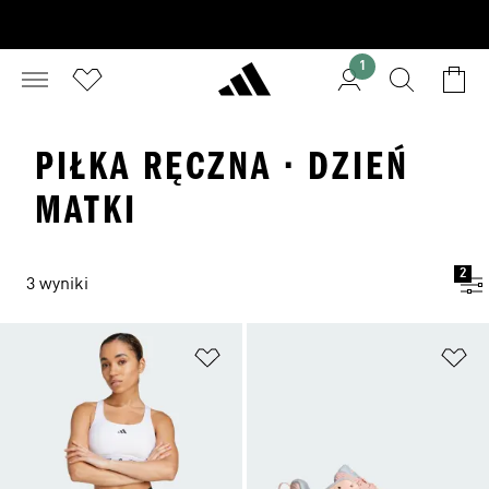
1
PIŁKA RĘCZNA · DZIEŃ
MATKI
2
3 wyniki
Dodaj do listy życzeń
Do