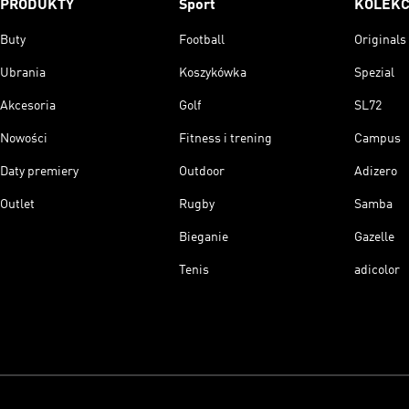
PRODUKTY
Sport
KOLEKC
Buty
Football
Originals
Ubrania
Koszykówka
Spezial
Akcesoria
Golf
SL72
Nowości
Fitness i trening
Campus
Daty premiery
Outdoor
Adizero
Outlet
Rugby
Samba
Bieganie
Gazelle
Tenis
adicolor