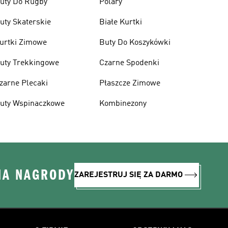
uty Do Rugby
Polary
uty Skaterskie
Białe Kurtki
urtki Zimowe
Buty Do Koszykówki
uty Trekkingowe
Czarne Spodenki
zarne Plecaki
Płaszcze Zimowe
uty Wspinaczkowe
Kombinezony
NA NAGRODY
ZAREJESTRUJ SIĘ ZA DARMO