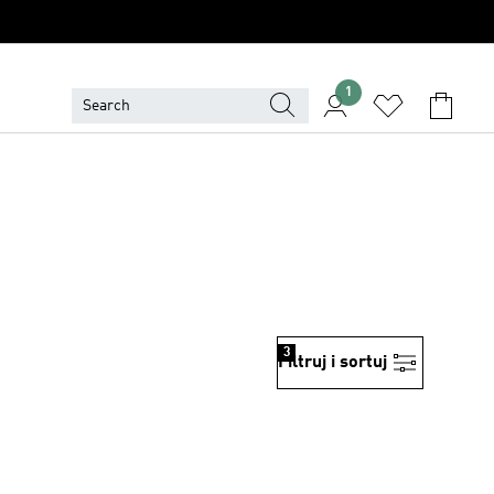
1
3
Filtruj i sortuj