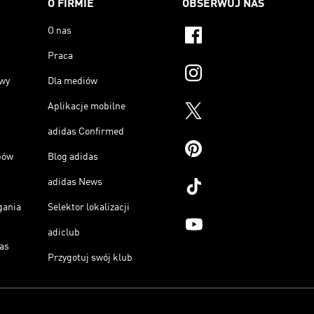
O FIRMIE
OBSERWUJ NAS
O nas
Praca
owy
Dla mediów
Aplikacje mobilne
adidas Confirmed
pów
Blog adidas
adidas News
gania
Selektor lokalizacji
adiclub
as
Przygotuj swój klub