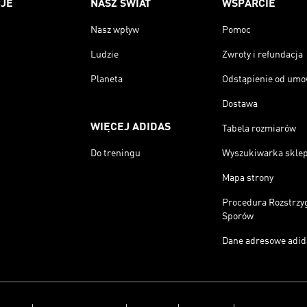
JE
NASZ ŚWIAT
WSPARCIE
Nasz wpływ
Pomoc
Ludzie
Zwroty i refundacja
Planeta
Odstąpienie od um
Dostawa
WIĘCEJ ADIDAS
Tabela rozmiarów
Do treningu
Wyszukiwarka skle
Mapa strony
Procedura Rozstrzy
Sporów
Dane adresowe adid