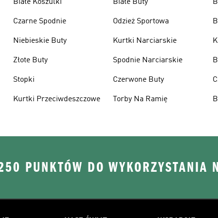
Białe Koszulki
Białe Buty
B
Czarne Spodnie
Odzież Sportowa
B
Niebieskie Buty
Kurtki Narciarskie
K
Złote Buty
Spodnie Narciarskie
B
Stopki
Czerwone Buty
C
Kurtki Przeciwdeszczowe
Torby Na Ramię
B
 250 PUNKTÓW DO WYKORZYSTANIA 