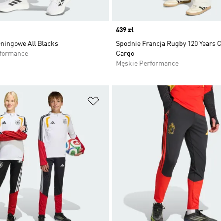
Price
439 zł
eningowe All Blacks
Spodnie Francja Rugby 120 Years 
rformance
Cargo
Męskie Performance
 życzeń
Dodaj do listy życzeń