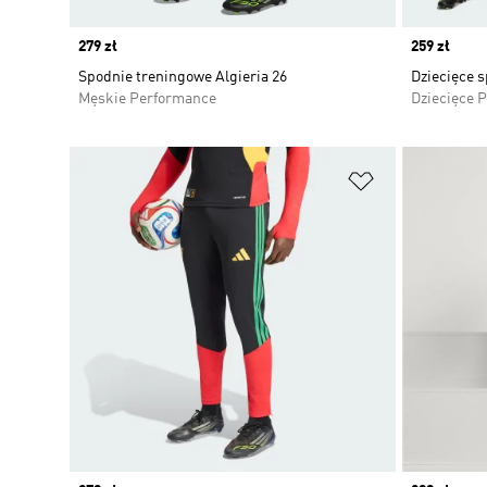
Price
279 zł
Price
259 zł
Spodnie treningowe Algieria 26
Dziecięce 
Męskie Performance
Dziecięce 
Dodaj do listy