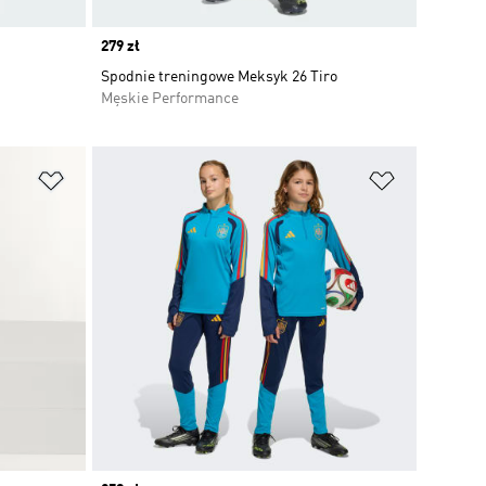
Price
279 zł
Spodnie treningowe Meksyk 26 Tiro
Męskie Performance
Dodaj do listy życzeń
Dodaj do li