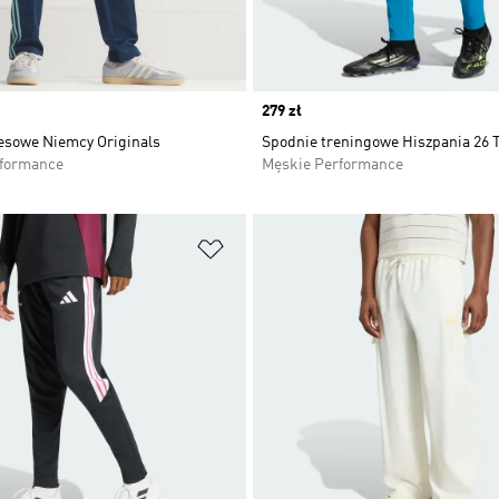
Price
279 zł
esowe Niemcy Originals
Spodnie treningowe Hiszpania 26 T
rformance
Męskie Performance
 życzeń
Dodaj do listy życzeń