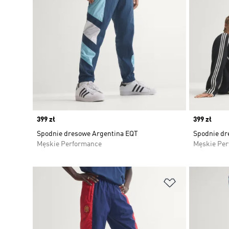
Price
399 zł
Price
399 zł
Spodnie dresowe Argentina EQT
Spodnie d
Męskie Performance
Męskie Pe
Dodaj do listy