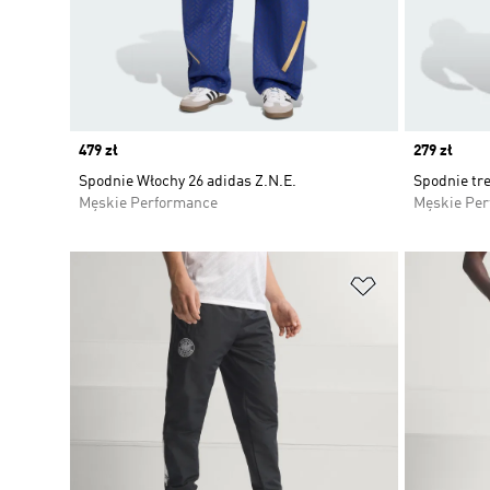
Price
479 zł
Price
279 zł
Spodnie Włochy 26 adidas Z.N.E.
Spodnie tr
Męskie Performance
Męskie Pe
Dodaj do listy