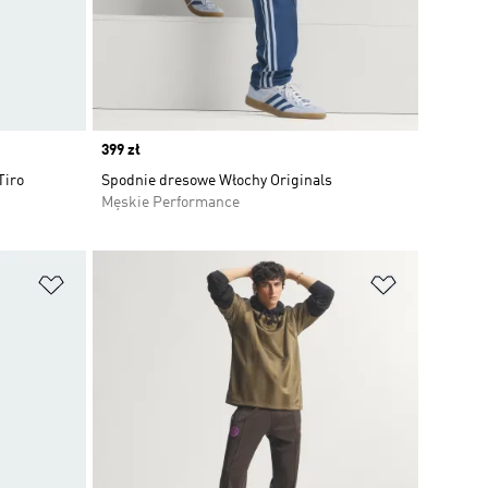
Price
399 zł
Tiro
Spodnie dresowe Włochy Originals
Męskie Performance
Dodaj do listy życzeń
Dodaj do li