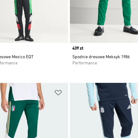
Price
439 zł
esowe Mexico EQT
Spodnie dresowe Meksyk 1986
rformance
Performance
 życzeń
Dodaj do listy życzeń