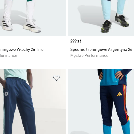
Price
299 zł
eningowe Włochy 26 Tiro
Spodnie treningowe Argentyna 26 
rformance
Męskie Performance
 życzeń
Dodaj do listy życzeń