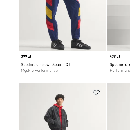
Price
399 zł
Price
439 zł
Spodnie dresowe Spain EQT
Spodnie dr
Męskie Performance
Performan
Dodaj do listy