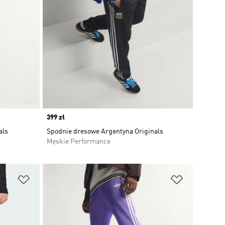
Price
399 zł
als
Spodnie dresowe Argentyna Originals
Męskie Performance
Dodaj do listy życzeń
Dodaj do li