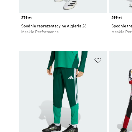
Price
279 zł
Price
299 zł
Spodnie reprezentacyjne Algieria 26
Spodnie tr
Męskie Performance
Męskie Pe
Dodaj do listy