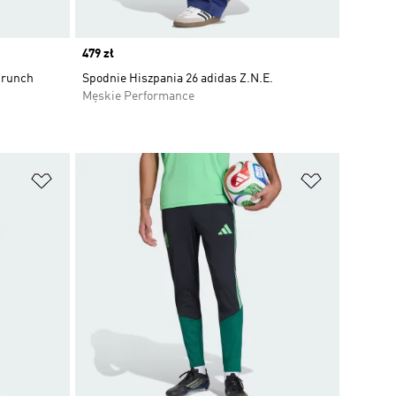
Price
479 zł
Crunch
Spodnie Hiszpania 26 adidas Z.N.E.
Męskie Performance
Dodaj do listy życzeń
Dodaj do li