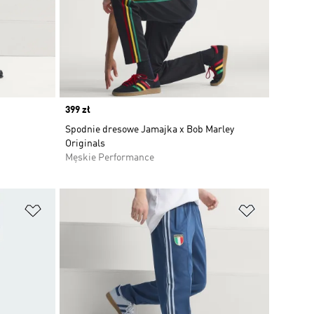
Price
399 zł
Spodnie dresowe Jamajka x Bob Marley
Originals
Męskie Performance
Dodaj do listy życzeń
Dodaj do li