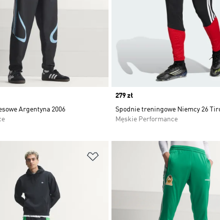
Price
279 zł
esowe Argentyna 2006
Spodnie treningowe Niemcy 26 Tir
ce
Męskie Performance
 życzeń
Dodaj do listy życzeń