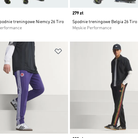
Price
279 zł
spodnie treningowe Niemcy 26 Tiro
Spodnie treningowe Belgia 26 Tiro
Performance
Męskie Performance
 życzeń
Dodaj do listy życzeń