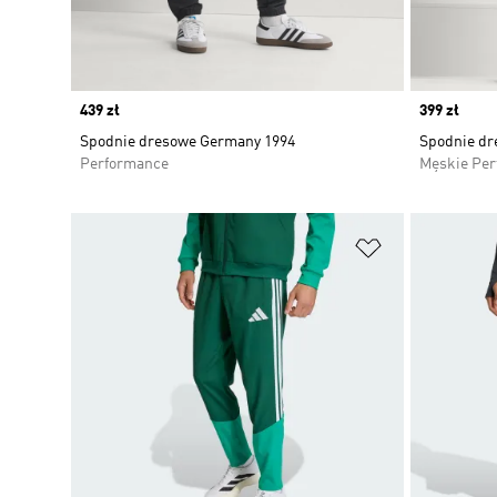
Price
439 zł
Price
399 zł
Spodnie dresowe Germany 1994
Spodnie dr
Performance
Męskie Pe
Dodaj do listy