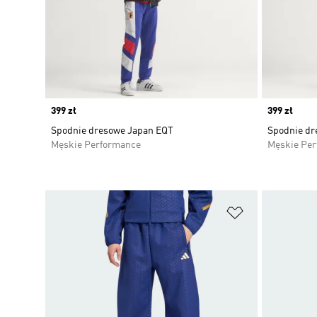
Price
399 zł
Price
399 zł
Spodnie dresowe Japan EQT
Spodnie dr
Męskie Performance
Męskie Pe
Dodaj do listy