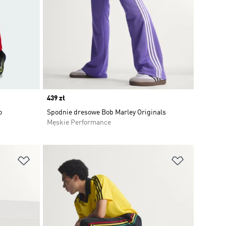
Price
439 zł
o
Spodnie dresowe Bob Marley Originals
Męskie Performance
Dodaj do listy życzeń
Dodaj do li