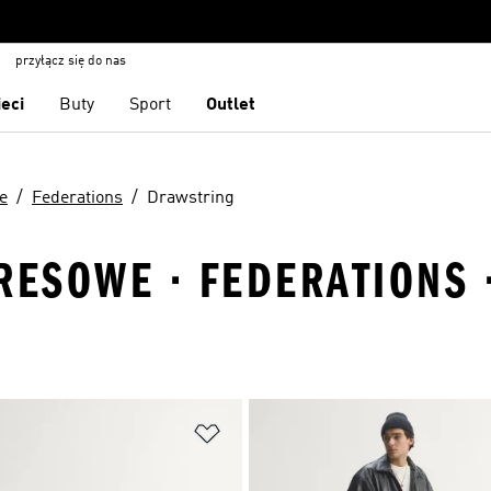
przyłącz się do nas
ieci
Buty
Sport
Outlet
e
Federations
Drawstring
DRESOWE · FEDERATIONS
 życzeń
Dodaj do listy życzeń