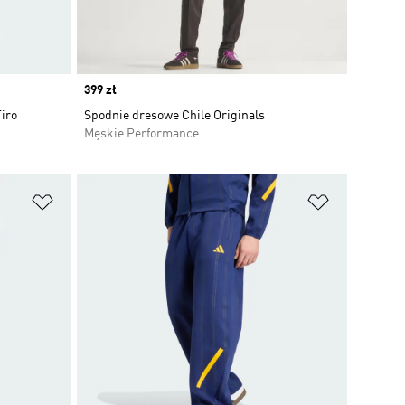
Price
399 zł
iro
Spodnie dresowe Chile Originals
Męskie Performance
Dodaj do listy życzeń
Dodaj do li