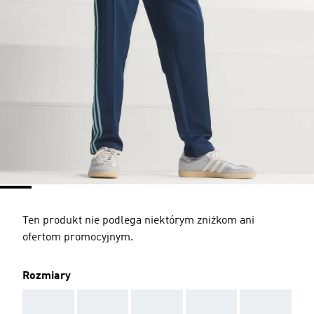
Ten produkt nie podlega niektórym zniżkom ani
ofertom promocyjnym.
Rozmiary
AAA
AAA
AAA
AAA
AAA