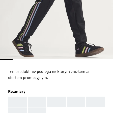
Ten produkt nie podlega niektórym zniżkom ani
ofertom promocyjnym.
Rozmiary
AAA
AAA
AAA
AAA
AAA
AAA
AAA