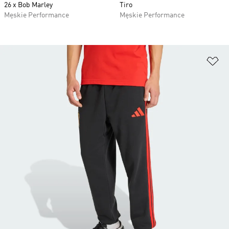
26 x Bob Marley
Tiro
Męskie Performance
Męskie Performance
Do