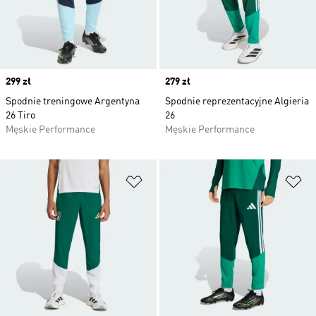
Price
299 zł
Price
279 zł
Spodnie treningowe Argentyna
Spodnie reprezentacyjne Algieria
26 Tiro
26
Męskie Performance
Męskie Performance
Dodaj do listy życzeń
Do