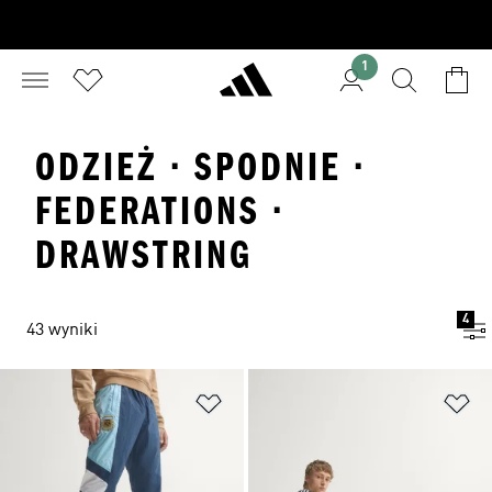
1
ODZIEŻ · SPODNIE ·
FEDERATIONS ·
DRAWSTRING
4
43 wyniki
Dodaj do listy życzeń
Do