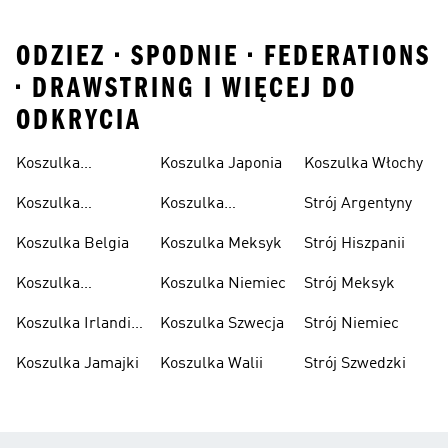
ODZIEZ • SPODNIE • FEDERATIONS
• DRAWSTRING I WIĘCEJ DO
ODKRYCIA
Koszulka
Koszulka Japonia
Koszulka Włochy
Algierska
Koszulka
Koszulka
Strój Argentyny
Argentyna
Kolumbia
Koszulka Belgia
Koszulka Meksyk
Strój Hiszpanii
Koszulka
Koszulka Niemiec
Strój Meksyk
Hiszpania
Koszulka Irlandii
Koszulka Szwecja
Strój Niemiec
Północnej
Koszulka Jamajki
Koszulka Walii
Strój Szwedzki