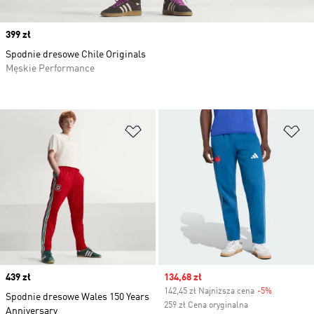
Price
399 zł
Spodnie dresowe Chile Originals
Męskie Performance
Dodaj do listy życzeń
Do
Price
439 zł
Sale price
134,68 zł
142,45 zł Najniższa cena
-5%
Discount
Spodnie dresowe Wales 150 Years
259 zł Cena oryginalna
Anniversary