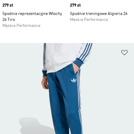
Price
279 zł
Price
279 zł
Spodnie reprezentacyjne Włochy
Spodnie treningowe Algieria 26
26 Tiro
Męskie Performance
Męskie Performance
Do