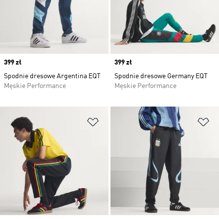
Price
399 zł
Price
399 zł
Spodnie dresowe Argentina EQT
Spodnie dresowe Germany EQT
Męskie Performance
Męskie Performance
Dodaj do listy życzeń
Do