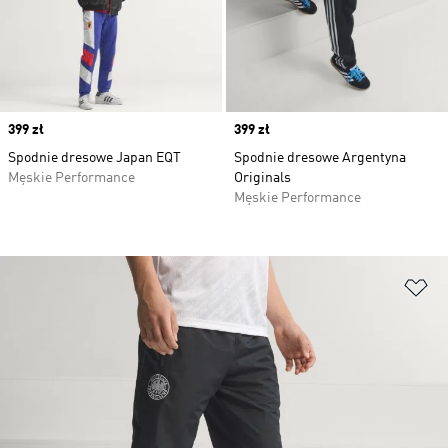
Price
399 zł
Price
399 zł
Spodnie dresowe Japan EQT
Spodnie dresowe Argentyna
Męskie Performance
Originals
Męskie Performance
Do