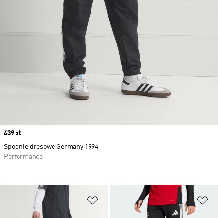
Price
439 zł
Spodnie dresowe Germany 1994
Performance
Dodaj do listy życzeń
Do