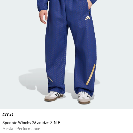
Price
479 zł
Spodnie Włochy 26 adidas Z.N.E.
Męskie Performance