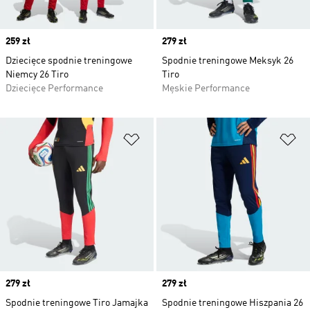
Price
259 zł
Price
279 zł
Dziecięce spodnie treningowe
Spodnie treningowe Meksyk 26
Niemcy 26 Tiro
Tiro
Dziecięce Performance
Męskie Performance
Dodaj do listy życzeń
Do
Price
279 zł
Price
279 zł
Spodnie treningowe Tiro Jamajka
Spodnie treningowe Hiszpania 26