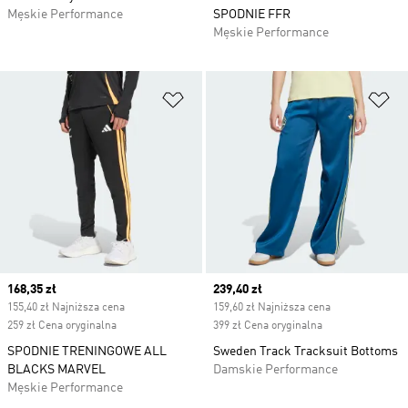
Męskie Performance
SPODNIE FFR
Męskie Performance
Dodaj do listy życzeń
Do
Current price
168,35 zł
Current price
239,40 zł
155,40 zł Najniższa cena
159,60 zł Najniższa cena
259 zł Cena oryginalna
399 zł Cena oryginalna
SPODNIE TRENINGOWE ALL
Sweden Track Tracksuit Bottoms
BLACKS MARVEL
Damskie Performance
Męskie Performance