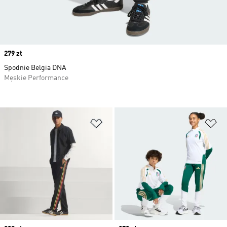
Price
279 zł
Spodnie Belgia DNA
Męskie Performance
Dodaj do listy życzeń
Do