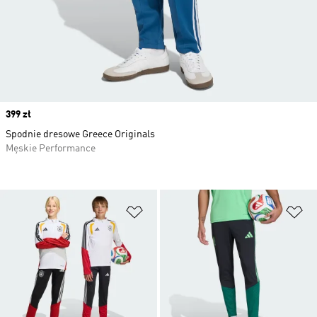
Price
399 zł
Spodnie dresowe Greece Originals
Męskie Performance
Dodaj do listy życzeń
Do