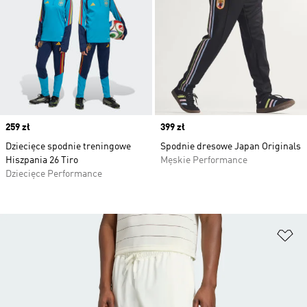
Price
259 zł
Price
399 zł
Dziecięce spodnie treningowe
Spodnie dresowe Japan Originals
Hiszpania 26 Tiro
Męskie Performance
Dziecięce Performance
Do