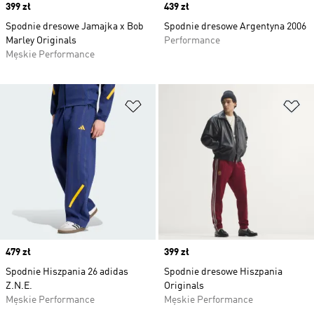
Price
399 zł
Price
439 zł
Spodnie dresowe Jamajka x Bob
Spodnie dresowe Argentyna 2006
Marley Originals
Performance
Męskie Performance
Dodaj do listy życzeń
Do
Price
479 zł
Price
399 zł
Spodnie Hiszpania 26 adidas
Spodnie dresowe Hiszpania
Z.N.E.
Originals
Męskie Performance
Męskie Performance