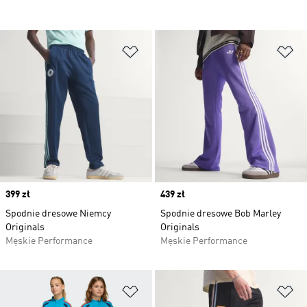
Dodaj do listy życzeń
Do
Price
399 zł
Price
439 zł
Spodnie dresowe Niemcy
Spodnie dresowe Bob Marley
Originals
Originals
Męskie Performance
Męskie Performance
Dodaj do listy życzeń
Do