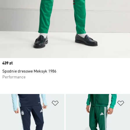
Price
439 zł
Spodnie dresowe Meksyk 1986
Performance
Dodaj do listy życzeń
Do