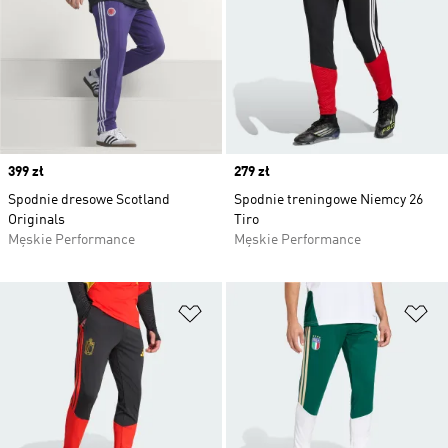
Price
399 zł
Price
279 zł
Spodnie dresowe Scotland
Spodnie treningowe Niemcy 26
Originals
Tiro
Męskie Performance
Męskie Performance
Dodaj do listy życzeń
Do