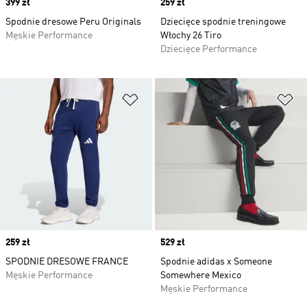
Price
399 zł
Price
259 zł
Spodnie dresowe Peru Originals
Dziecięce spodnie treningowe
Męskie Performance
Włochy 26 Tiro
Dziecięce Performance
Dodaj do listy życzeń
Do
Price
259 zł
Price
529 zł
SPODNIE DRESOWE FRANCE
Spodnie adidas x Someone
Męskie Performance
Somewhere Mexico
Męskie Performance