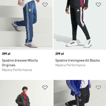
Dodaj do listy życzeń
Do
Price
399 zł
Price
299 zł
Spodnie dresowe Włochy
Spodnie treningowe All Blacks
Originals
Męskie Performance
Męskie Performance
Dodaj do listy życzeń
Do