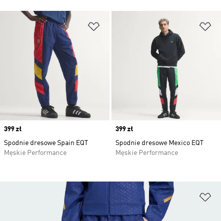
Dodaj do listy życzeń
Do
Price
399 zł
Price
399 zł
Spodnie dresowe Spain EQT
Spodnie dresowe Mexico EQT
Męskie Performance
Męskie Performance
Do