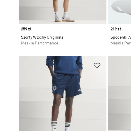
Price
259 zł
Price
219 zł
Szorty Włochy Originals
Spodenki Al
Męskie Performance
Męskie Pe
Dodaj do listy