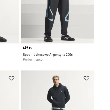
Price
439 zł
Spodnie dresowe Argentyna 2006
Performance
Dodaj do listy życzeń
Dodaj do li