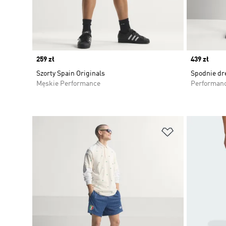
Price
259 zł
Price
439 zł
Szorty Spain Originals
Spodnie dr
Męskie Performance
Performan
Dodaj do listy