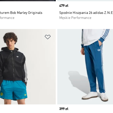
Price
479 zł
pturem Bob Marley Originals
Spodnie Hiszpania 26 adidas Z.N.E
rformance
Męskie Performance
 życzeń
Dodaj do listy życzeń
Price
399 zł