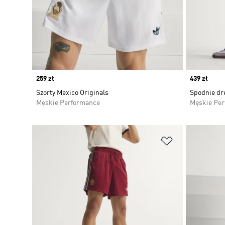
Price
259 zł
Price
439 zł
Szorty Mexico Originals
Spodnie dr
Męskie Performance
Męskie Pe
Dodaj do listy