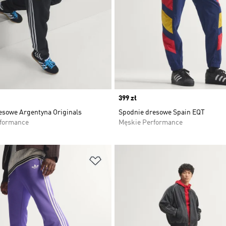
Price
399 zł
esowe Argentyna Originals
Spodnie dresowe Spain EQT
rformance
Męskie Performance
 życzeń
Dodaj do listy życzeń