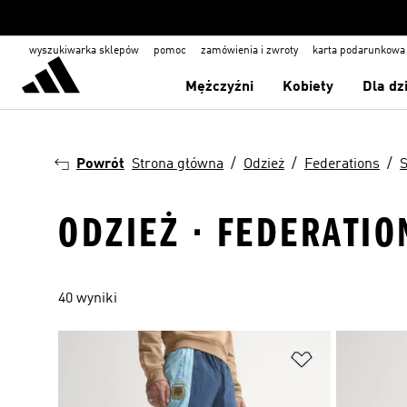
wyszukiwarka sklepów
pomoc
zamówienia i zwroty
karta podarunkowa
Mężczyźni
Kobiety
Dla dz
Powrót
Strona główna
Odzież
Federations
S
ODZIEŻ · FEDERATIO
40 wyniki
Dodaj do listy