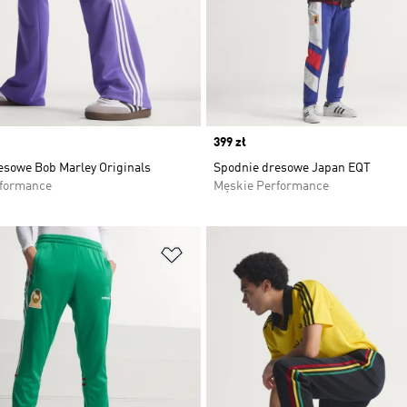
Price
399 zł
esowe Bob Marley Originals
Spodnie dresowe Japan EQT
rformance
Męskie Performance
 życzeń
Dodaj do listy życzeń