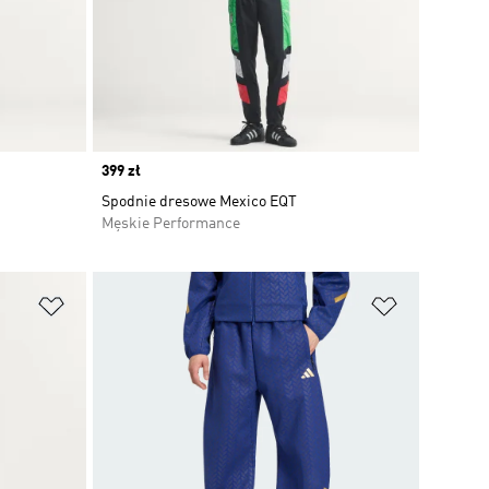
Price
399 zł
Spodnie dresowe Mexico EQT
Męskie Performance
Dodaj do listy życzeń
Dodaj do li