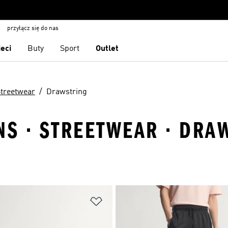
przyłącz się do nas
ieci
Buty
Sport
Outlet
treetwear
Drawstring
NS · STREETWEAR · DRA
 życzeń
Dodaj do listy życzeń