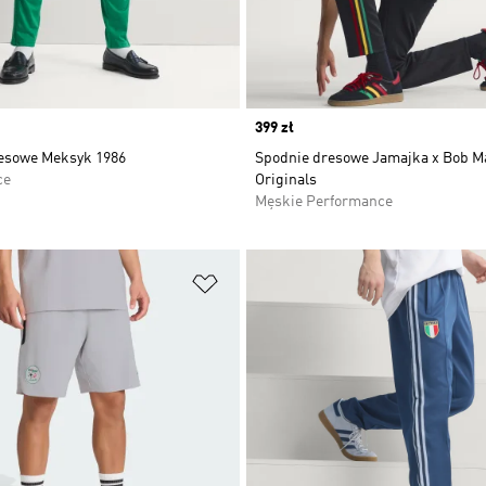
Price
399 zł
esowe Meksyk 1986
Spodnie dresowe Jamajka x Bob M
ce
Originals
Męskie Performance
 życzeń
Dodaj do listy życzeń