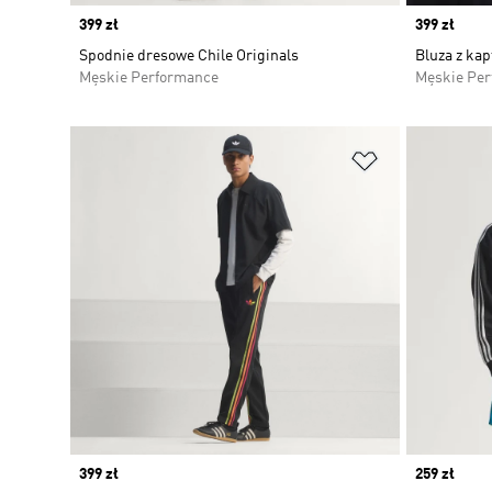
Price
399 zł
Price
399 zł
Spodnie dresowe Chile Originals
Bluza z ka
Męskie Performance
Męskie Pe
Dodaj do listy
Price
399 zł
Price
259 zł