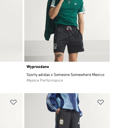
Wyprzedane
Szorty adidas x Someone Somewhere Mexico
Męskie Performance
Dodaj do listy życzeń
Dodaj do li