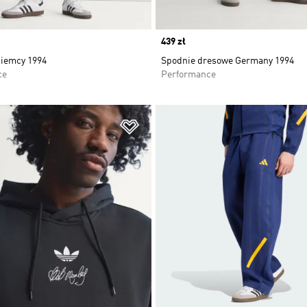
Price
439 zł
iemcy 1994
Spodnie dresowe Germany 1994
ce
Performance
 życzeń
Dodaj do listy życzeń