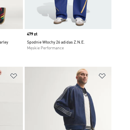
Price
479 zł
arley
Spodnie Włochy 26 adidas Z.N.E.
Męskie Performance
Dodaj do listy życzeń
Dodaj do li