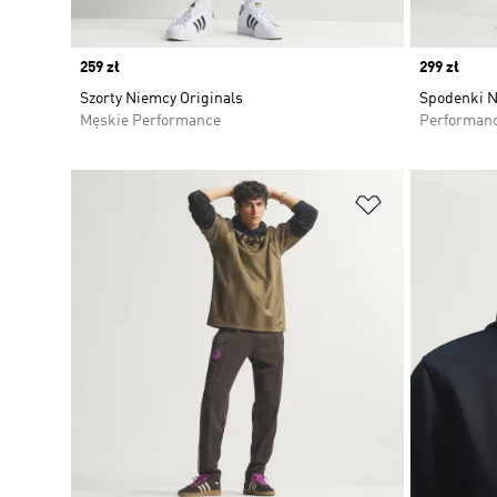
Price
259 zł
Price
299 zł
Szorty Niemcy Originals
Spodenki N
Męskie Performance
Performan
Dodaj do listy