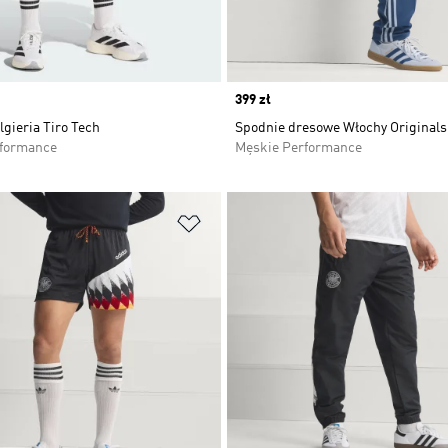
Price
399 zł
gieria Tiro Tech
Spodnie dresowe Włochy Originals
rformance
Męskie Performance
 życzeń
Dodaj do listy życzeń