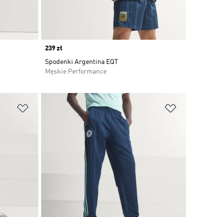
Price
239 zł
Spodenki Argentina EQT
Męskie Performance
Dodaj do listy życzeń
Dodaj do li