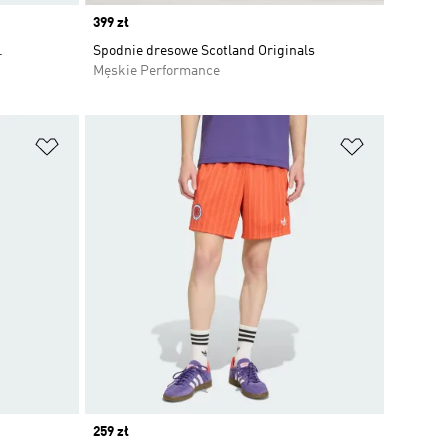
Price
399 zł
.
Spodnie dresowe Scotland Originals
Męskie Performance
Dodaj do listy życzeń
Dodaj do li
Price
259 zł