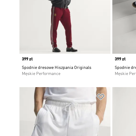
Price
399 zł
Price
399 zł
Spodnie dresowe Hiszpania Originals
Spodnie dr
Męskie Performance
Męskie Pe
Dodaj do listy