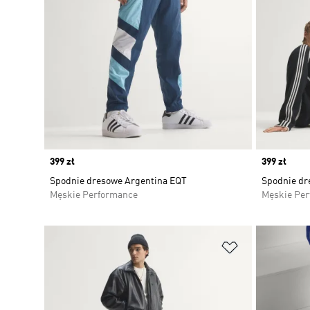
Price
399 zł
Price
399 zł
Spodnie dresowe Argentina EQT
Spodnie d
Męskie Performance
Męskie Pe
Dodaj do listy