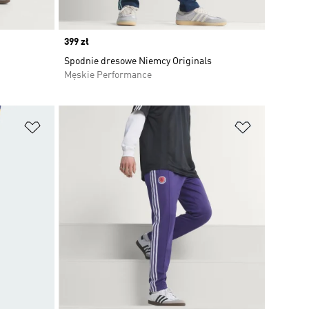
Price
399 zł
Spodnie dresowe Niemcy Originals
Męskie Performance
Dodaj do listy życzeń
Dodaj do li