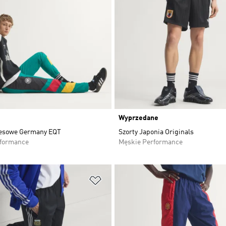
Wyprzedane
resowe Germany EQT
Szorty Japonia Originals
rformance
Męskie Performance
 życzeń
Dodaj do listy życzeń