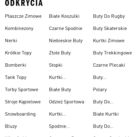
ODKRYCIA
Płaszcze Zimowe
Białe Koszulki
Buty Do Rugby
Kombinezony
Czarne Spodnie
Buty Skaterskie
Nerki
Niebieskie Buty
Kurtki Zimowe
Krótkie Topy
Złote Buty
Buty Trekkingowe
Bomberki
Stopki
Czarne Plecaki
Tank Topy
Kurtki
Buty
Przeciwdeszczowe
Wspinaczkowe
Torby Sportowe
Białe Buty
Polary
Stroje Kąpielowe
Odzież Sportowa
Buty Do
Podnoszenia
Snowboarding
Kurtki
Białe Kurtki
Ciężarów
Narciarskie
Bluzy
Spodnie
Buty Do
Narciarskie
Koszykówki