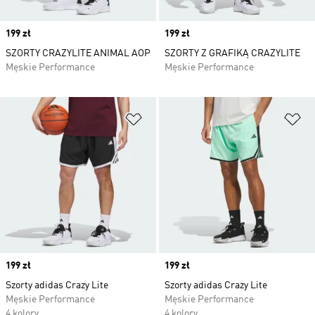
Price
199 zł
Price
199 zł
SZORTY CRAZYLITE ANIMAL AOP
SZORTY Z GRAFIKĄ CRAZYLITE
Męskie Performance
Męskie Performance
Dodaj do listy życzeń
Do
Price
199 zł
Price
199 zł
Szorty adidas Crazy Lite
Szorty adidas Crazy Lite
Męskie Performance
Męskie Performance
4 kolory
4 kolory