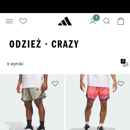
1
ODZIEŻ · CRAZY
2
6 wyniki
Dodaj do listy życzeń
Do