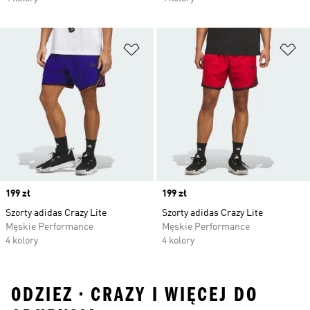
Dodaj do listy życzeń
Do
Price
199 zł
Price
199 zł
Szorty adidas Crazy Lite
Szorty adidas Crazy Lite
Męskie Performance
Męskie Performance
4 kolory
4 kolory
ODZIEZ • CRAZY I WIĘCEJ DO