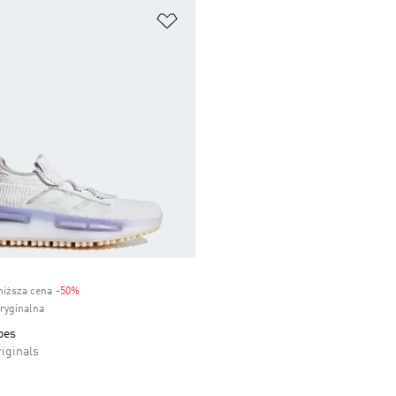
 życzeń
Dodaj do listy życzeń
niższa cena
-50%
Discount
oryginalna
oes
iginals