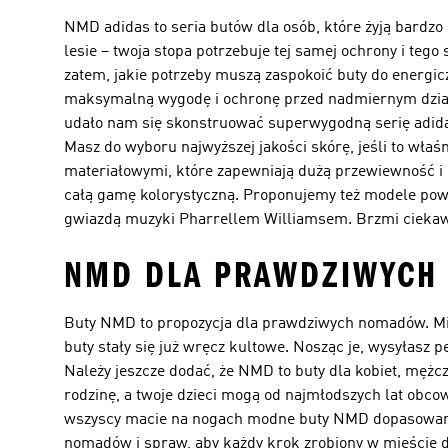
NMD adidas to seria butów dla osób, które żyją bardzo 
lesie – twoja stopa potrzebuje tej samej ochrony i te
zatem, jakie potrzeby muszą zaspokoić buty do energic
maksymalną wygodę i ochronę przed nadmiernym działa
udało nam się skonstruować superwygodną serię adida
Masz do wyboru najwyższej jakości skórę, jeśli to wła
materiałowymi, które zapewniają dużą przewiewność i n
całą gamę kolorystyczną. Proponujemy też modele pows
gwiazdą muzyki Pharrellem Williamsem. Brzmi ciekaw
NMD DLA PRAWDZIWYCH
Buty NMD to propozycja dla prawdziwych nomadów. Mie
buty stały się już wręcz kultowe. Nosząc je, wysyłasz
Należy jeszcze dodać, że NMD to buty dla kobiet, mężc
rodzinę, a twoje dzieci mogą od najmłodszych lat obco
wszyscy macie na nogach modne buty NMD dopasowane 
nomadów i spraw, aby każdy krok zrobiony w mieście da