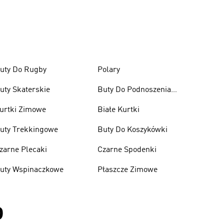
uty Do Rugby
Polary
uty Skaterskie
Buty Do Podnoszenia
Ciężarów
urtki Zimowe
Białe Kurtki
uty Trekkingowe
Buty Do Koszykówki
zarne Plecaki
Czarne Spodenki
uty Wspinaczkowe
Płaszcze Zimowe
D