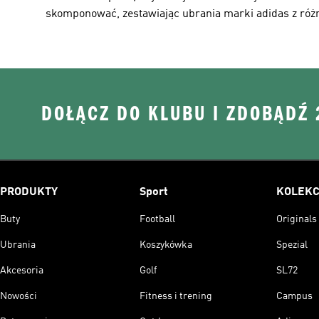
skomponować, zestawiając ubrania marki adidas z różn
DOŁĄCZ DO KLUBU I ZDOBĄDŹ
PRODUKTY
Sport
KOLEKC
Buty
Football
Originals
Ubrania
Koszykówka
Spezial
Akcesoria
Golf
SL72
Nowości
Fitness i trening
Campus