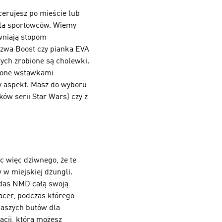
cerujesz po mieście lub
 dla sportowców. Wiemy
ewniają stopom
szwa Boost czy pianka EVA
ych zrobione są cholewki.
czone wstawkami
ny aspekt. Masz do wyboru
ów serii Star Wars) czy z
 więc dziwnego, że te
 w miejskiej dżungli.
didas NMD całą swoją
acer, podczas którego
aszych butów dla
acji, którą możesz