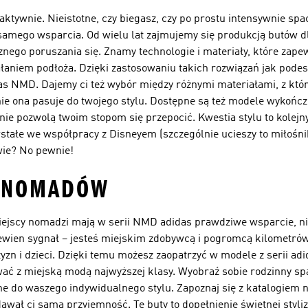
aktywnie. Nieistotne, czy biegasz, czy po prostu intensywnie spa
go samego wsparcia. Od wielu lat zajmujemy się produkcją butów
znego poruszania się. Znamy technologie i materiały, które zap
niem podłoża. Dzięki zastosowaniu takich rozwiązań jak pode
s NMD. Dajemy ci też wybór między różnymi materiałami, z któr
śnie ona pasuje do twojego stylu. Dostępne są też modele wykoń
ie pozwolą twoim stopom się przepocić. Kwestia stylu to kolej
tałe we współpracy z Disneyem (szczególnie ucieszy to miłośnik
ie? No pewnie!
 NOMADÓW
jscy nomadzi mają w serii NMD adidas prawdziwe wsparcie, nic
 pewien sygnał – jesteś miejskim zdobywcą i pogromcą kilometrów
zyzn i dzieci. Dzięki temu możesz zaopatrzyć w modele z serii a
wać z miejską modą najwyższej klasy. Wyobraź sobie rodzinny sp
do waszego indywidualnego stylu. Zapoznaj się z katalogiem n
wał ci samą przyjemność. Te buty to dopełnienie świetnej styliz