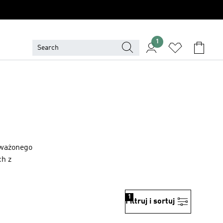
1
oważonego
h z
1
Filtruj i sortuj