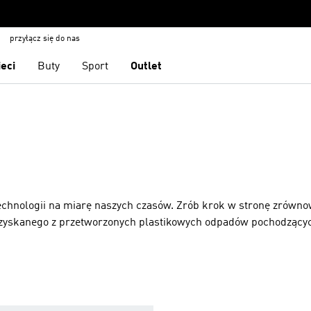
przyłącz się do nas
ieci
Buty
Sport
Outlet
technologii na miarę naszych czasów. Zrób krok w stronę zrówn
zyskanego z przetworzonych plastikowych odpadów pochodzącyc