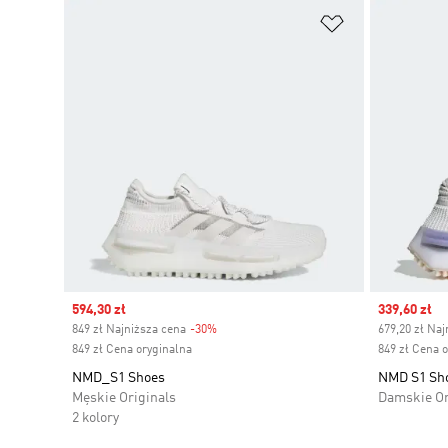
Dodaj do listy
Sale price
594,30 zł
Sale price
339,60 zł
849 zł Najniższa cena
-30%
Discount
679,20 zł Naj
849 zł Cena oryginalna
849 zł Cena 
NMD_S1 Shoes
NMD S1 Sh
Męskie Originals
Damskie Or
2 kolory