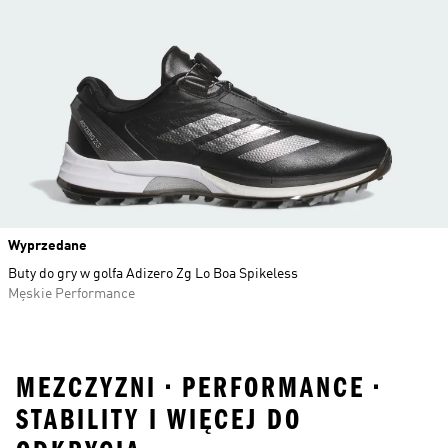
Wyprzedane
Buty do gry w golfa Adizero Zg Lo Boa Spikeless
Męskie Performance
MEZCZYZNI • PERFORMANCE •
STABILITY I WIĘCEJ DO