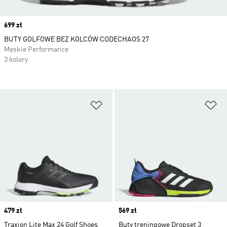
Price
699 zł
BUTY GOLFOWE BEZ KOLCÓW CODECHAOS 27
Męskie Performance
3 kolory
Dodaj do listy życzeń
Do
Price
479 zł
Price
569 zł
Traxion Lite Max 24 Golf Shoes
Buty treningowe Dropset 3