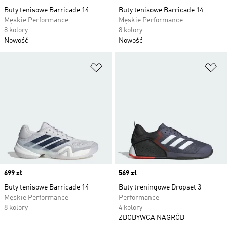
Buty tenisowe Barricade 14
Buty tenisowe Barricade 14
Męskie Performance
Męskie Performance
8 kolory
8 kolory
Nowość
Nowość
Dodaj do listy życzeń
Do
Price
699 zł
Price
569 zł
Buty tenisowe Barricade 14
Buty treningowe Dropset 3
Męskie Performance
Performance
8 kolory
4 kolory
ZDOBYWCA NAGRÓD