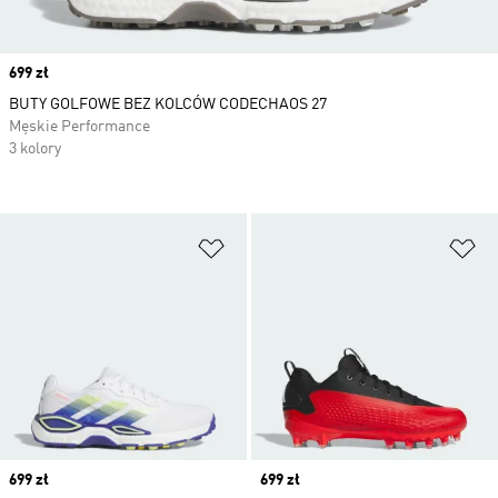
Price
699 zł
BUTY GOLFOWE BEZ KOLCÓW CODECHAOS 27
Męskie Performance
3 kolory
Dodaj do listy życzeń
Do
Price
699 zł
Price
699 zł