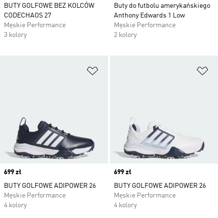
BUTY GOLFOWE BEZ KOLCÓW
Buty do futbolu amerykańskiego
CODECHAOS 27
Anthony Edwards 1 Low
Męskie Performance
Męskie Performance
3 kolory
2 kolory
Dodaj do listy życzeń
Do
Price
699 zł
Price
699 zł
BUTY GOLFOWE ADIPOWER 26
BUTY GOLFOWE ADIPOWER 26
Męskie Performance
Męskie Performance
4 kolory
4 kolory