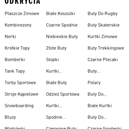
ODKRYCIA
Płaszcze Zimowe
Białe Koszulki
Buty Do Rugby
Kombinezony
Czarne Spodnie
Buty Skaterskie
Nerki
Niebieskie Buty
Kurtki Zimowe
Krótkie Topy
Złote Buty
Buty Trekkingowe
Bomberki
Stopki
Czarne Plecaki
Tank Topy
Kurtki
Buty
Przeciwdeszczowe
Wspinaczkowe
Torby Sportowe
Białe Buty
Polary
Stroje Kąpielowe
Odzież Sportowa
Buty Do
Podnoszenia
Snowboarding
Kurtki
Białe Kurtki
Ciężarów
Narciarskie
Bluzy
Spodnie
Buty Do
Narciarskie
Koszykówki