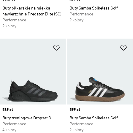
Price
1169 zł
Price
599 zł
Buty piłkarskie na miękką
Buty Samba Spikeless Golf
nawierzchnię Predator Elite (SG)
Performance
Performance
9 kolory
2 kolory
Dodaj do listy życzeń
Do
Price
569 zł
Price
599 zł
Buty treningowe Dropset 3
Buty Samba Spikeless Golf
Performance
Performance
4 kolory
9 kolory