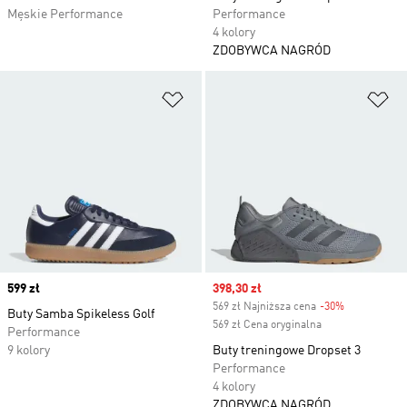
Męskie Performance
Performance
4 kolory
ZDOBYWCA NAGRÓD
Dodaj do listy życzeń
Do
Price
599 zł
Sale price
398,30 zł
569 zł Najniższa cena
-30%
Discount
Buty Samba Spikeless Golf
569 zł Cena oryginalna
Performance
9 kolory
Buty treningowe Dropset 3
Performance
4 kolory
ZDOBYWCA NAGRÓD