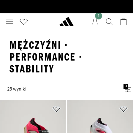
1
MĘŻCZYŹNI ·
PERFORMANCE ·
STABILITY
3
25 wyniki
Dodaj do listy życzeń
Do