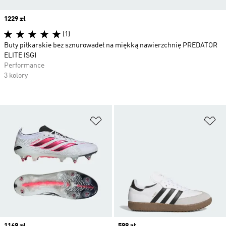
Price
1229 zł
(1)
Buty piłkarskie bez sznurowadeł na miękką nawierzchnię PREDATOR
ELITE (SG)
Performance
3 kolory
Dodaj do listy życzeń
Do