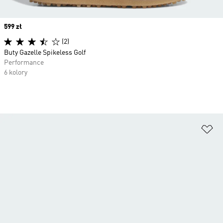
Price
599 zł
(2)
Buty Gazelle Spikeless Golf
Performance
6 kolory
Do