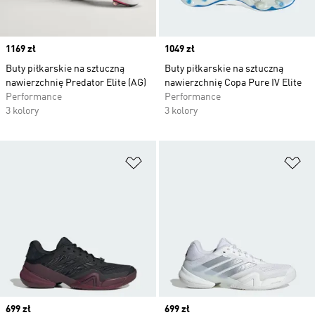
Price
1169 zł
Price
1049 zł
Buty piłkarskie na sztuczną
Buty piłkarskie na sztuczną
nawierzchnię Predator Elite (AG)
nawierzchnię Copa Pure IV Elite
Performance
Performance
3 kolory
3 kolory
Dodaj do listy życzeń
Do
Price
699 zł
Price
699 zł