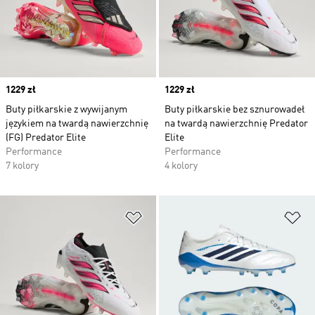
Price
1229 zł
Price
1229 zł
Buty piłkarskie z wywijanym
Buty piłkarskie bez sznurowadeł
językiem na twardą nawierzchnię
na twardą nawierzchnię Predator
(FG) Predator Elite
Elite
Performance
Performance
7 kolory
4 kolory
Dodaj do listy życzeń
Do