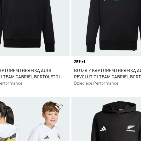
Price
259 zł
APTUREM I GRAFIKĄ AUDI
BLUZA Z KAPTUREM I GRAFIKĄ A
1 TEAM GABRIEL BORTOLETO II
REVOLUT F1 TEAM GABRIEL BORTO
Performance
Dziecięce Performance
 życzeń
Dodaj do listy życzeń