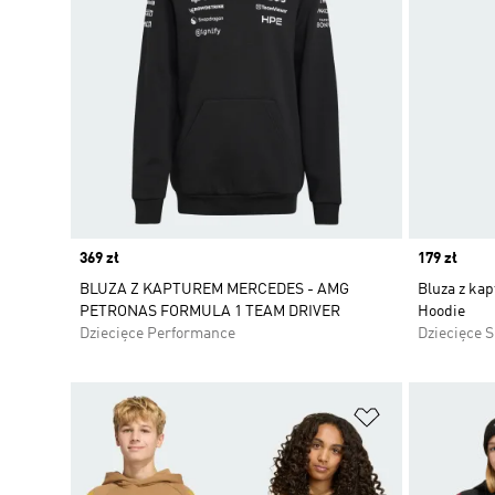
Price
369 zł
Price
179 zł
BLUZA Z KAPTUREM MERCEDES - AMG
Bluza z ka
PETRONAS FORMULA 1 TEAM DRIVER
Hoodie
Dziecięce Performance
Dziecięce 
Dodaj do listy