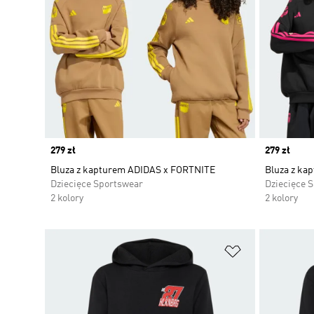
Price
279 zł
Price
279 zł
Bluza z kapturem ADIDAS x FORTNITE
Bluza z ka
Dziecięce Sportswear
Dziecięce 
2 kolory
2 kolory
Dodaj do listy