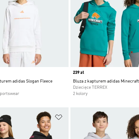
Price
239 zł
pturem adidas Slogan Fleece
Bluza z kapturem adidas Minecraft
Dziecięce TERREX
Sportswear
2 kolory
 życzeń
Dodaj do listy życzeń