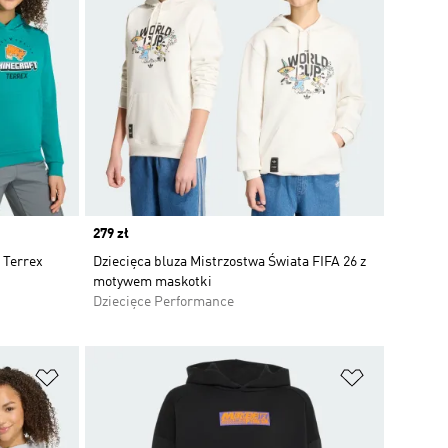
Price
279 zł
 Terrex
Dziecięca bluza Mistrzostwa Świata FIFA 26 z
motywem maskotki
Dziecięce Performance
Dodaj do listy życzeń
Dodaj do li