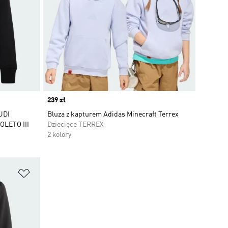
Price
239 zł
UDI
Bluza z kapturem Adidas Minecraft Terrex
LETO III
Dziecięce TERREX
2 kolory
Dodaj do listy życzeń