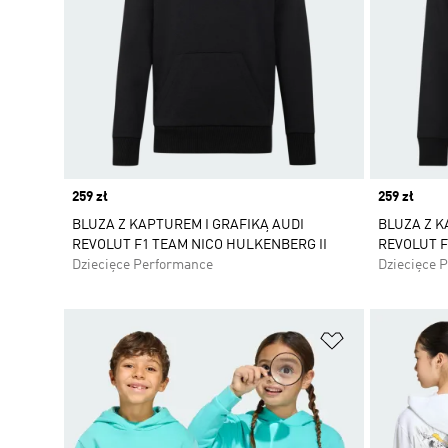
Price
259 zł
Price
259 zł
BLUZA Z KAPTUREM I GRAFIKĄ AUDI
BLUZA Z K
REVOLUT F1 TEAM NICO HULKENBERG II
REVOLUT F
Dziecięce Performance
Dziecięce 
Dodaj do listy