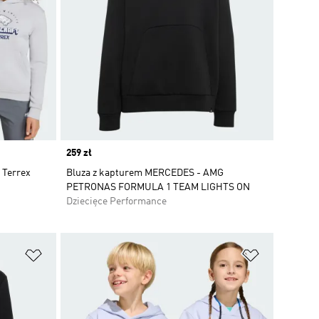
Price
259 zł
 Terrex
Bluza z kapturem MERCEDES - AMG
PETRONAS FORMULA 1 TEAM LIGHTS ON
Dziecięce Performance
Dodaj do listy życzeń
Dodaj do li