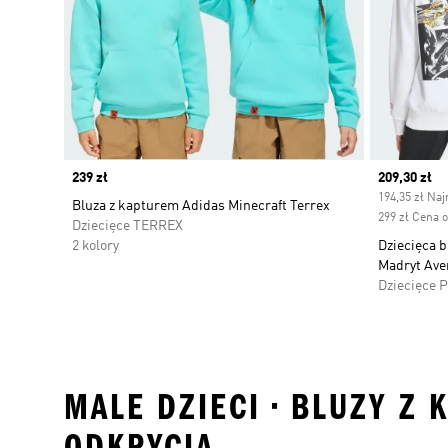
Price
239 zł
Current pr
209,30 zł
194,35 zł Naj
Bluza z kapturem Adidas Minecraft Terrex
299 zł Cena 
Dziecięce TERREX
2 kolory
Dziecięca b
Madryt Ave
Dziecięce 
MALE DZIECI • BLUZY Z 
ODKRYCIA