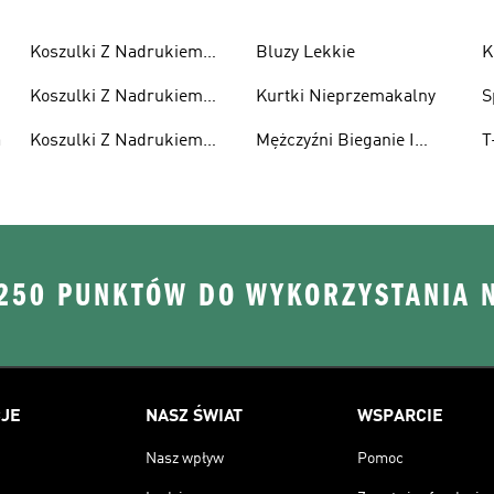
Koszulki Z Nadrukiem
Bluzy Lekkie
K
Męskie
Koszulki Z Nadrukiem
Kurtki Nieprzemakalny
S
Damska
a
Koszulki Z Nadrukiem
Mężczyźni Bieganie I
T
Dzieci
Lifestyle
R
 250 PUNKTÓW DO WYKORZYSTANIA 
JE
NASZ ŚWIAT
WSPARCIE
Nasz wpływ
Pomoc