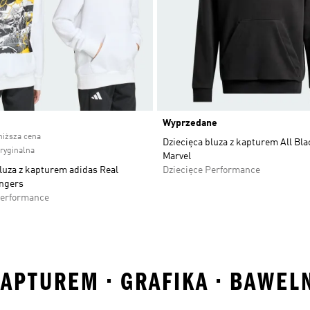
ice
Wyprzedane
niższa cena
Dziecięca bluza z kapturem All Bla
oryginalna
Marvel
luza z kapturem adidas Real
Dziecięce Performance
ngers
Performance
KAPTUREM • GRAFIKA • BAWEL