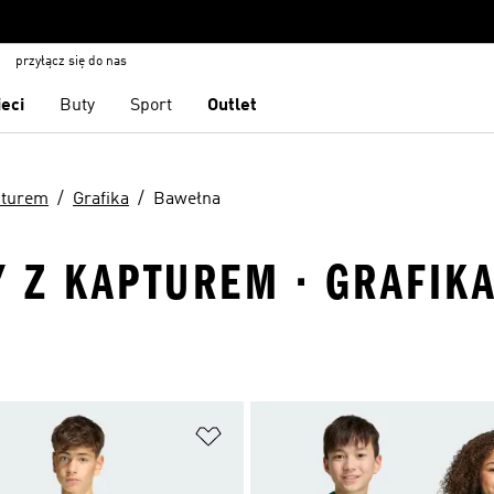
przyłącz się do nas
ieci
Buty
Sport
Outlet
pturem
Grafika
Bawełna
Y Z KAPTUREM · GRAFIK
 życzeń
Dodaj do listy życzeń