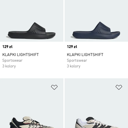
Price
129 zł
Price
129 zł
KLAPKI LIGHTSHIFT
KLAPKI LIGHTSHIFT
Sportswear
Sportswear
3 kolory
3 kolory
Dodaj do listy życzeń
Do