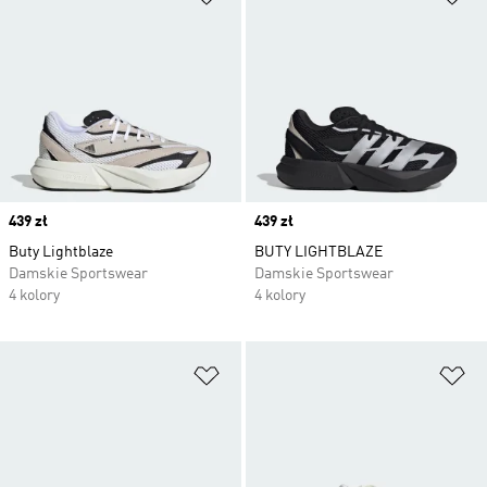
Price
439 zł
Price
439 zł
Buty Lightblaze
BUTY LIGHTBLAZE
Damskie Sportswear
Damskie Sportswear
4 kolory
4 kolory
Dodaj do listy życzeń
Do