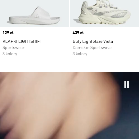
Price
129 zł
Price
439 zł
KLAPKI LIGHTSHIFT
Buty Lightblaze Vista
Sportswear
Damskie Sportswear
3 kolory
3 kolory