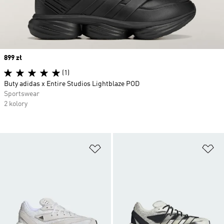
Price
899 zł
(1)
Buty adidas x Entire Studios Lightblaze POD
Sportswear
2 kolory
Dodaj do listy życzeń
Do