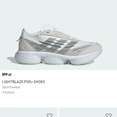
Price
599 zł
LIGHTBLAZE POD+ SHOES
Sportswear
3 kolory
Dodaj do listy życzeń
Do