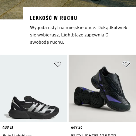
LEKKOŚĆ W RUCHU
Wygoda i styl na miejskie ulice. Dokądkolwiek
się wybierasz, Lightblaze zapewnią Ci
swobodę ruchu.
Dodaj do listy życzeń
Do
Price
439 zł
Price
649 zł