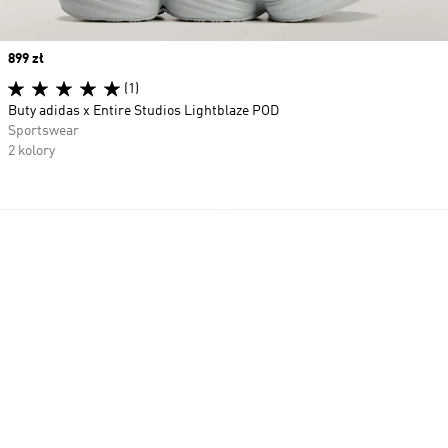
Price
899 zł
(1)
Buty adidas x Entire Studios Lightblaze POD
Sportswear
2 kolory
Dodaj do listy życzeń
Do