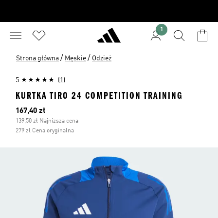
1
/
/
Strona główna
Męskie
Odzież
5
(1)
KURTKA TIRO 24 COMPETITION TRAINING
Bieżąca cena
167,40 zł
139,50 zł Najniższa cena
279 zł Cena oryginalna