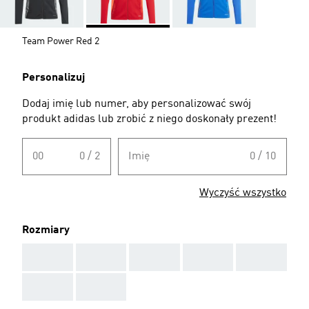
Team Power Red 2
Personalizuj
Dodaj imię lub numer, aby personalizować swój
produkt adidas lub zrobić z niego doskonały prezent!
00
0 / 2
Imię
0 / 10
Wyczyść wszystko
Rozmiary
AAA
AAA
AAA
AAA
AAA
AAA
AAA