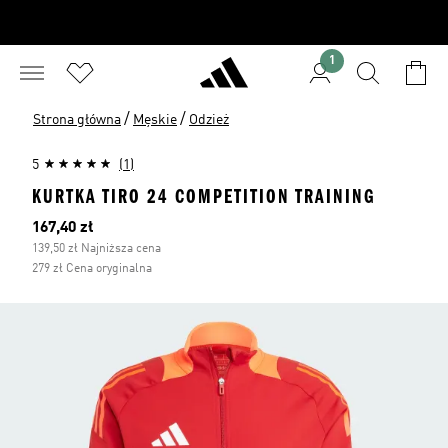
1
/
/
Strona główna
Męskie
Odzież
5
(1)
KURTKA TIRO 24 COMPETITION TRAINING
Bieżąca cena
167,40 zł
139,50 zł Najniższa cena
279 zł Cena oryginalna