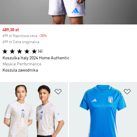
Sale price
489,30 zł
699 zł Najniższa cena
-30%
Discount
699 zł Cena oryginalna
(4)
Koszulka Italy 2024 Home Authentic
Męskie Performance
Koszula zawodnika
Dodaj do listy życzeń
Do