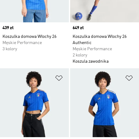
Price
439 zł
Price
649 zł
Koszulka domowa Włochy 26
Koszulka domowa Włochy 26
Męskie Performance
Authentic
3 kolory
Męskie Performance
2 kolory
Koszula zawodnika
Dodaj do listy życzeń
Do