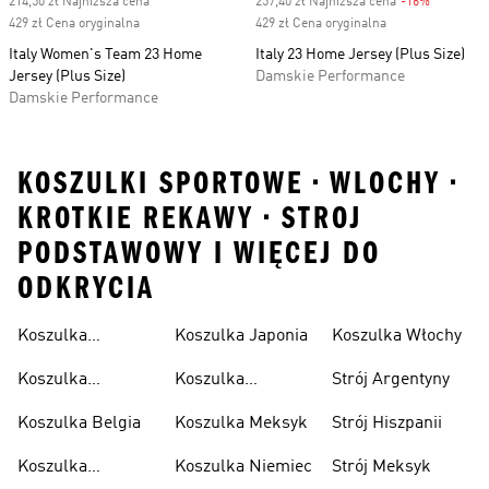
214,50 zł Najniższa cena
257,40 zł Najniższa cena
-16%
Discount
429 zł Cena oryginalna
429 zł Cena oryginalna
Italy Women's Team 23 Home
Italy 23 Home Jersey (Plus Size)
Jersey (Plus Size)
Damskie Performance
Damskie Performance
KOSZULKI SPORTOWE • WLOCHY •
KROTKIE REKAWY • STROJ
PODSTAWOWY I WIĘCEJ DO
ODKRYCIA
Koszulka
Koszulka Japonia
Koszulka Włochy
Algierska
Koszulka
Koszulka
Strój Argentyny
Argentyna
Kolumbia
Koszulka Belgia
Koszulka Meksyk
Strój Hiszpanii
Koszulka
Koszulka Niemiec
Strój Meksyk