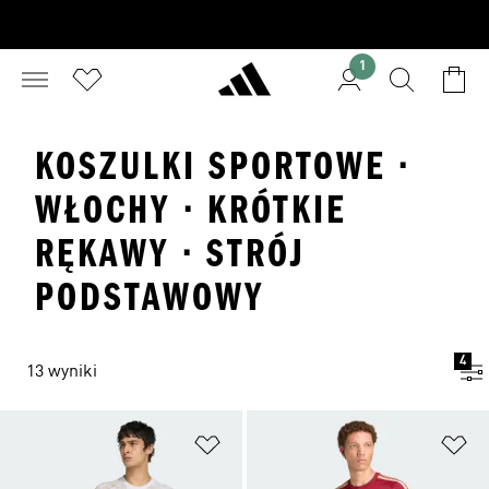
1
KOSZULKI SPORTOWE ·
WŁOCHY · KRÓTKIE
RĘKAWY · STRÓJ
PODSTAWOWY
4
13 wyniki
Dodaj do listy życzeń
Do