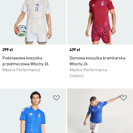
Price
299 zł
Price
439 zł
Podstawowa koszulka
Domowa koszulka bramkarska
przedmeczowa Włochy 26
Włochy 26
Męskie Performance
Męskie Performance
3 kolory
Dodaj do listy życzeń
Do