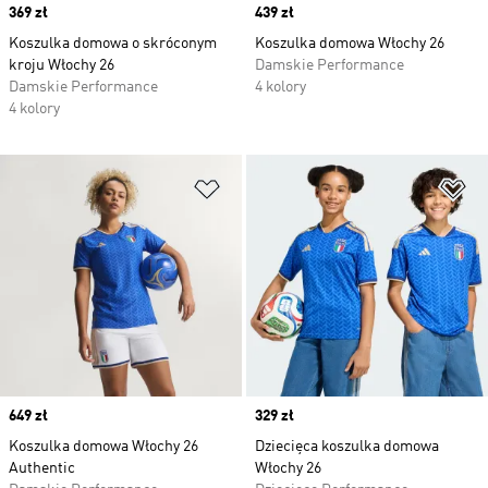
Price
369 zł
Price
439 zł
Koszulka domowa o skróconym
Koszulka domowa Włochy 26
kroju Włochy 26
Damskie Performance
Damskie Performance
4 kolory
4 kolory
Dodaj do listy życzeń
Do
Price
649 zł
Price
329 zł
Koszulka domowa Włochy 26
Dziecięca koszulka domowa
Authentic
Włochy 26