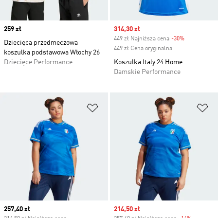
Price
259 zł
Sale price
314,30 zł
449 zł Najniższa cena
-30%
Discount
Dziecięca przedmeczowa
449 zł Cena oryginalna
koszulka podstawowa Włochy 26
Dziecięce Performance
Koszulka Italy 24 Home
Damskie Performance
Dodaj do listy życzeń
Do
Current price
257,40 zł
Sale price
214,50 zł