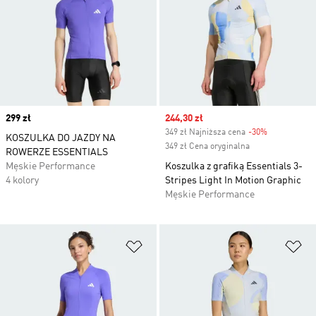
Price
299 zł
Sale price
244,30 zł
349 zł Najniższa cena
-30%
Discount
KOSZULKA DO JAZDY NA
349 zł Cena oryginalna
ROWERZE ESSENTIALS
Męskie Performance
Koszulka z grafiką Essentials 3-
4 kolory
Stripes Light In Motion Graphic
Męskie Performance
Dodaj do listy życzeń
Do