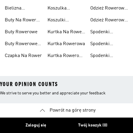
Rowerowe
Rowerowa
Bielizna
Koszulka
Odzież Rowerowa
Damska
Rowerowa
Rowerowa Męska
Damska
Buty Na Rower
Koszulki
Odzież Rowerowa
Męskie
Rowerowe
Męska
Buty Rowerowe
Kurtka Na Rower
Spodenki
Damska
Kolarskie
Buty Rowerowe
Kurtka Rowerowa
Spodenki
Damskie
Rowerowe
Czapka Na Rower
Kurtka Rowerowa
Spodenki
Damskie
Męska
Rowerowe Męskie
YOUR OPINION COUNTS
We strive to serve you better and appreciate your feedback
Powrót na górę strony
Zaloguj się
Twój koszyk (0)