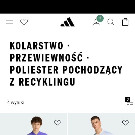
1
KOLARSTWO ·
PRZEWIEWNOŚĆ ·
POLIESTER POCHODZĄCY
Z RECYKLINGU
3
4 wyniki
Dodaj do listy życzeń
Do