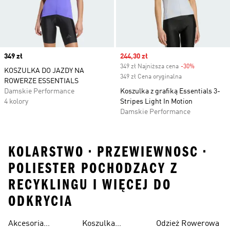
Price
349 zł
Sale price
244,30 zł
349 zł Najniższa cena
-30%
Discount
KOSZULKA DO JAZDY NA
349 zł Cena oryginalna
ROWERZE ESSENTIALS
Damskie Performance
Koszulka z grafiką Essentials 3-
4 kolory
Stripes Light In Motion
Damskie Performance
KOLARSTWO • PRZEWIEWNOSC •
POLIESTER POCHODZACY Z
RECYKLINGU I WIĘCEJ DO
ODKRYCIA
Akcesoria
Koszulka
Odzież Rowerowa