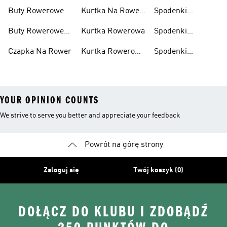
Męskie
Rowerowe
Męska
Buty Rowerowe
Kurtka Na Rower
Spodenki
Damska
Kolarskie
Buty Rowerowe
Kurtka Rowerowa
Spodenki
Damskie
Rowerowe
Czapka Na Rower
Kurtka Rowerowa
Spodenki
Damskie
Męska
Rowerowe Męskie
YOUR OPINION COUNTS
We strive to serve you better and appreciate your feedback
Powrót na górę strony
Zaloguj się
Twój koszyk (0)
DOŁĄCZ DO KLUBU I ZDOBĄDŹ