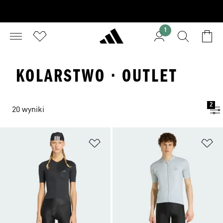
1
KOLARSTWO · OUTLET
2
20 wyniki
Dodaj do listy życzeń
Do