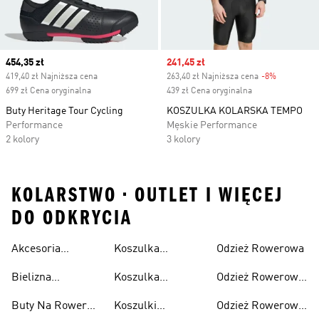
Current price
454,35 zł
Sale price
241,45 zł
419,40 zł Najniższa cena
263,40 zł Najniższa cena
-8%
Discount
699 zł Cena oryginalna
439 zł Cena oryginalna
Buty Heritage Tour Cycling
KOSZULKA KOLARSKA TEMPO
Performance
Męskie Performance
2 kolory
3 kolory
KOLARSTWO • OUTLET I WIĘCEJ
DO ODKRYCIA
Akcesoria
Koszulka
Odzież Rowerowa
Rowerowe
Rowerowa
Bielizna
Koszulka
Odzież Rowerowa
Damska
Rowerowa
Rowerowa Męska
Damska
Buty Na Rower
Koszulki
Odzież Rowerowa