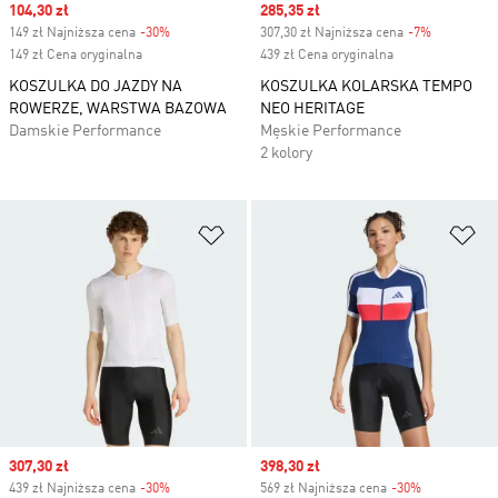
Sale price
104,30 zł
Sale price
285,35 zł
149 zł Najniższa cena
-30%
Discount
307,30 zł Najniższa cena
-7%
Discount
149 zł Cena oryginalna
439 zł Cena oryginalna
KOSZULKA DO JAZDY NA
KOSZULKA KOLARSKA TEMPO
ROWERZE, WARSTWA BAZOWA
NEO HERITAGE
Damskie Performance
Męskie Performance
2 kolory
Dodaj do listy życzeń
Do
Sale price
307,30 zł
Sale price
398,30 zł
439 zł Najniższa cena
-30%
Discount
569 zł Najniższa cena
-30%
Discount