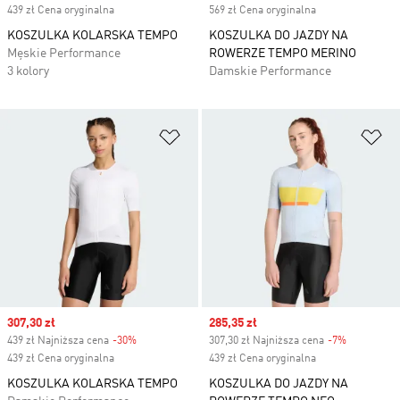
439 zł Cena oryginalna
569 zł Cena oryginalna
KOSZULKA KOLARSKA TEMPO
KOSZULKA DO JAZDY NA
Męskie Performance
ROWERZE TEMPO MERINO
3 kolory
Damskie Performance
Dodaj do listy życzeń
Do
Sale price
307,30 zł
Sale price
285,35 zł
439 zł Najniższa cena
-30%
Discount
307,30 zł Najniższa cena
-7%
Discount
439 zł Cena oryginalna
439 zł Cena oryginalna
KOSZULKA KOLARSKA TEMPO
KOSZULKA DO JAZDY NA