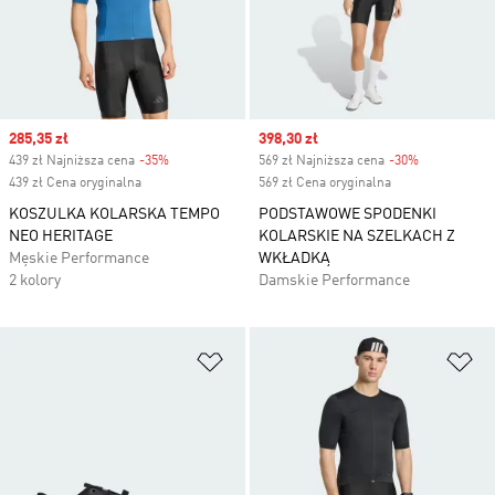
Sale price
285,35 zł
Sale price
398,30 zł
439 zł Najniższa cena
-35%
Discount
569 zł Najniższa cena
-30%
Discount
439 zł Cena oryginalna
569 zł Cena oryginalna
KOSZULKA KOLARSKA TEMPO
PODSTAWOWE SPODENKI
NEO HERITAGE
KOLARSKIE NA SZELKACH Z
Męskie Performance
WKŁADKĄ
2 kolory
Damskie Performance
Dodaj do listy życzeń
Do