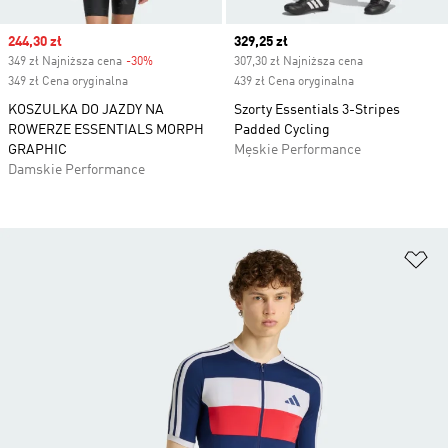
Sale price
244,30 zł
Current price
329,25 zł
349 zł Najniższa cena
-30%
Discount
307,30 zł Najniższa cena
349 zł Cena oryginalna
439 zł Cena oryginalna
KOSZULKA DO JAZDY NA
Szorty Essentials 3-Stripes
ROWERZE ESSENTIALS MORPH
Padded Cycling
GRAPHIC
Męskie Performance
Damskie Performance
Do