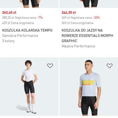
Sale price
263,40 zł
Sale price
244,30 zł
285,35 zł Najniższa cena
-7%
Discount
349 zł Najniższa cena
-30%
Discount
439 zł Cena oryginalna
349 zł Cena oryginalna
KOSZULKA KOLARSKA TEMPO
KOSZULKA DO JAZDY NA
Damskie Performance
ROWERZE ESSENTIALS MORPH
3 kolory
GRAPHIC
Męskie Performance
Dodaj do listy życzeń
Do