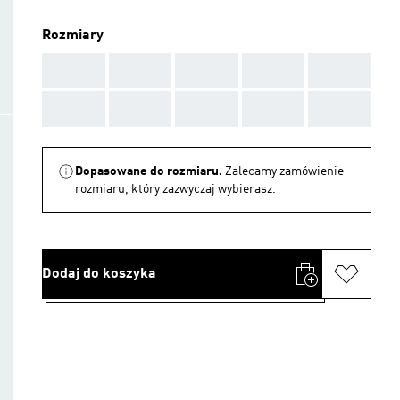
Rozmiary
AAA
AAA
AAA
AAA
AAA
AAA
AAA
AAA
AAA
AAA
Dopasowane do rozmiaru.
Zalecamy zamówienie
rozmiaru, który zazwyczaj wybierasz.
Dodaj do koszyka