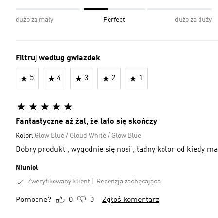
dużo za mały
Perfect
dużo za duży
Filtruj według gwiazdek
5
4
3
2
1
Fantastyczne aż żal, że lato się skończy
Kolor:
Glow Blue / Cloud White / Glow Blue
Dobry produkt , wygodnie się nosi , ładny kolor od kiedy ma
Niuniol
Zweryfikowany klient
Recenzja zachęcająca
Pomocne?
0
0
Zgłoś komentarz