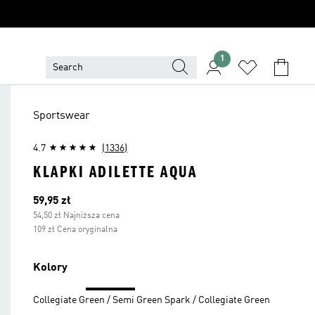
1
Sportswear
4.7
(1336)
KLAPKI ADILETTE AQUA
Bieżąca cena
59,95 zł
54,50 zł Najniższa cena
109 zł Cena oryginalna
Kolory
Collegiate Green / Semi Green Spark / Collegiate Green