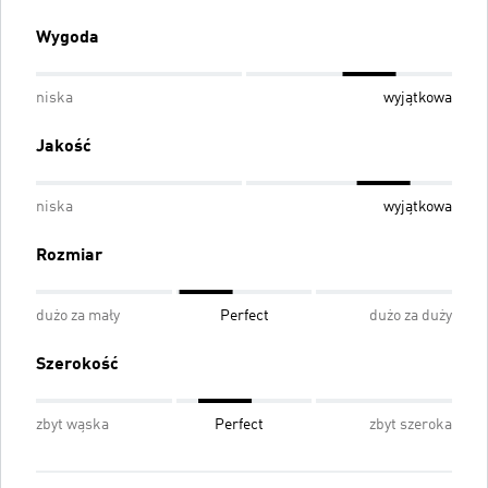
Wygoda
niska
wyjątkowa
Jakość
niska
wyjątkowa
Rozmiar
dużo za mały
Perfect
dużo za duży
Szerokość
zbyt wąska
Perfect
zbyt szeroka