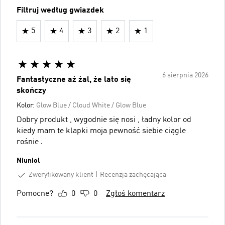
Filtruj według gwiazdek
5
4
3
2
1
6 sierpnia 2026
Fantastyczne aż żal, że lato się
skończy
Kolor:
Glow Blue / Cloud White / Glow Blue
Dobry produkt , wygodnie się nosi , ładny kolor od
kiedy mam te klapki moja pewność siebie ciągle
rośnie .
Niuniol
Zweryfikowany klient
Recenzja zachęcająca
Pomocne?
0
0
Zgłoś komentarz