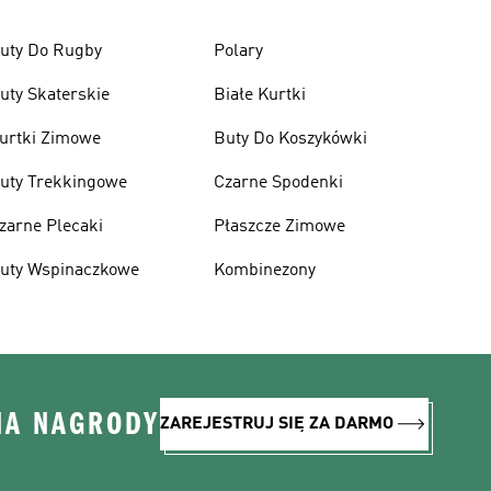
uty Do Rugby
Polary
uty Skaterskie
Białe Kurtki
urtki Zimowe
Buty Do Koszykówki
uty Trekkingowe
Czarne Spodenki
zarne Plecaki
Płaszcze Zimowe
uty Wspinaczkowe
Kombinezony
NA NAGRODY
ZAREJESTRUJ SIĘ ZA DARMO