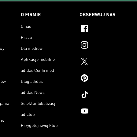
O FIRMIE
OBSERWUJ NAS
O nas
Praca
owy
Dla mediów
Aplikacje mobilne
adidas Confirmed
pów
Blog adidas
adidas News
gania
Selektor lokalizacji
adiclub
as
Przygotuj swój klub