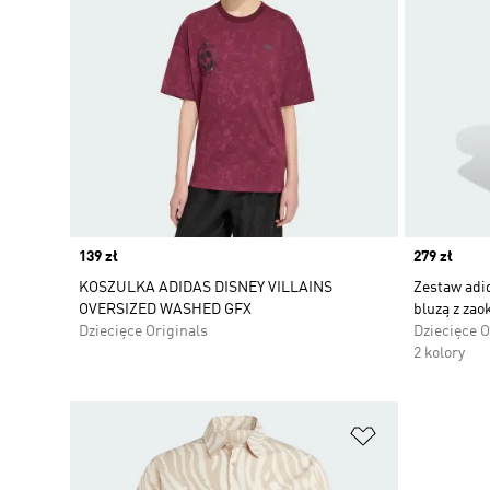
Price
139 zł
Price
279 zł
KOSZULKA ADIDAS DISNEY VILLAINS
Zestaw adid
OVERSIZED WASHED GFX
bluzą z za
Dziecięce Originals
Dziecięce O
2 kolory
Dodaj do listy