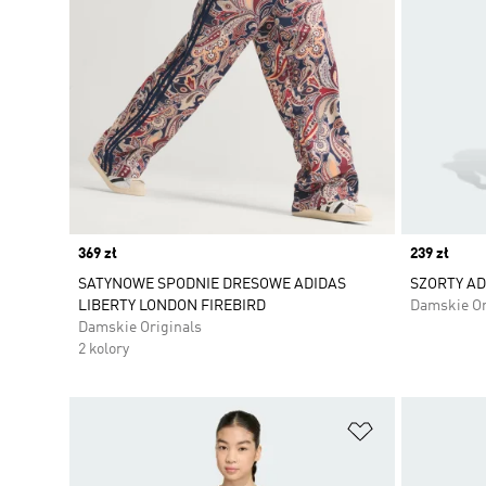
Price
369 zł
Price
239 zł
SATYNOWE SPODNIE DRESOWE ADIDAS
SZORTY AD
LIBERTY LONDON FIREBIRD
Damskie Or
Damskie Originals
2 kolory
Dodaj do listy