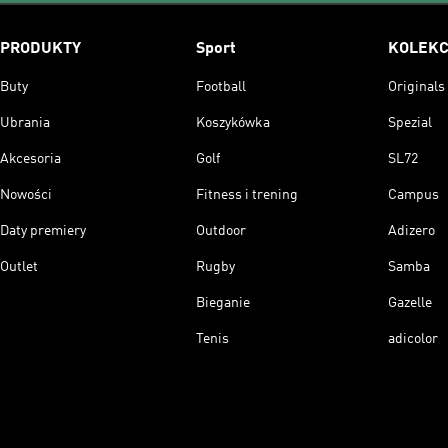
PRODUKTY
Sport
KOLEKC
Buty
Football
Originals
Ubrania
Koszykówka
Spezial
Akcesoria
Golf
SL72
Nowości
Fitness i trening
Campus
Daty premiery
Outdoor
Adizero
Outlet
Rugby
Samba
Bieganie
Gazelle
Tenis
adicolor