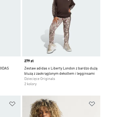
Price
279 zł
DIDAS
Zestaw adidas x Liberty London z bardzo dużą
bluzą z zaokrąglonym dekoltem i legginsami
Dziecięce Originals
2 kolory
Dodaj do listy życzeń
Dodaj do li