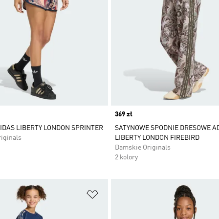
Price
369 zł
IDAS LIBERTY LONDON SPRINTER
SATYNOWE SPODNIE DRESOWE A
iginals
LIBERTY LONDON FIREBIRD
Damskie Originals
2 kolory
 życzeń
Dodaj do listy życzeń