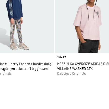
Price
139 zł
as x Liberty London z bardzo dużą
KOSZULKA OVERSIZE ADIDAS DIS
okrąglonym dekoltem i legginsami
VILLAINS WASHED GFX
riginals
Dziecięce Originals
 życzeń