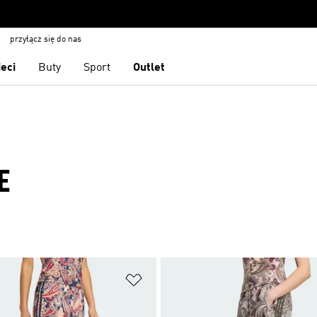
przyłącz się do nas
ieci
Buty
Sport
Outlet
E
 życzeń
Dodaj do listy życzeń