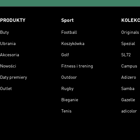
PRODUKTY
Sport
KOLEKC
Buty
Football
Originals
Ubrania
Koszykówka
Spezial
Akcesoria
Golf
SL72
Nowości
Fitness i trening
Campus
Daty premiery
Outdoor
Adizero
Outlet
Rugby
Samba
Bieganie
Gazelle
Tenis
adicolor