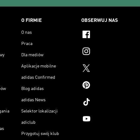
O FIRMIE
OBSERWUJ NAS
O nas
Praca
owy
Dla mediów
Aplikacje mobilne
adidas Confirmed
pów
Blog adidas
adidas News
gania
Selektor lokalizacji
adiclub
as
Przygotuj swój klub