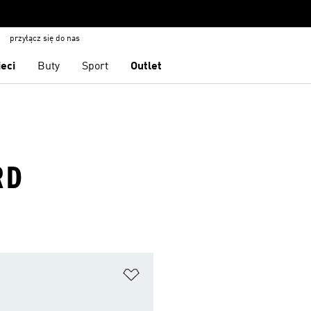
przyłącz się do nas
ieci
Buty
Sport
Outlet
RD
 życzeń
Dodaj do listy życzeń