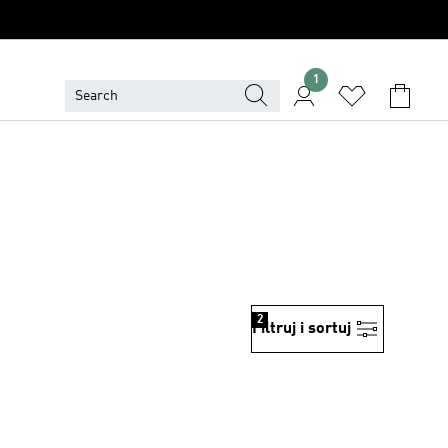
1
2
Filtruj i sortuj