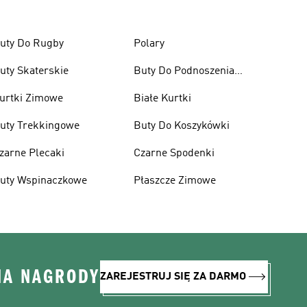
uty Do Rugby
Polary
uty Skaterskie
Buty Do Podnoszenia
Ciężarów
urtki Zimowe
Białe Kurtki
uty Trekkingowe
Buty Do Koszykówki
zarne Plecaki
Czarne Spodenki
uty Wspinaczkowe
Płaszcze Zimowe
NA NAGRODY
ZAREJESTRUJ SIĘ ZA DARMO