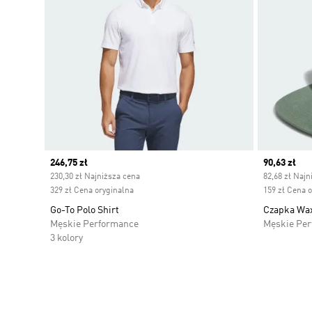
Current price
246,75 zł
Current pr
90,63 zł
230,30 zł Najniższa cena
82,68 zł Najn
329 zł Cena oryginalna
159 zł Cena 
Go-To Polo Shirt
Czapka Wa
Męskie Performance
Męskie Pe
3 kolory