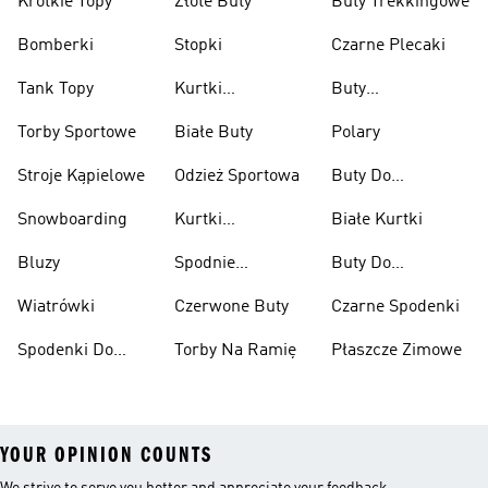
Krótkie Topy
Złote Buty
Buty Trekkingowe
Bomberki
Stopki
Czarne Plecaki
Tank Topy
Kurtki
Buty
Przeciwdeszczowe
Wspinaczkowe
Torby Sportowe
Białe Buty
Polary
Stroje Kąpielowe
Odzież Sportowa
Buty Do
Podnoszenia
Snowboarding
Kurtki
Białe Kurtki
Ciężarów
Narciarskie
Bluzy
Spodnie
Buty Do
Narciarskie
Koszykówki
Wiatrówki
Czerwone Buty
Czarne Spodenki
Spodenki Do
Torby Na Ramię
Płaszcze Zimowe
Kolan
YOUR OPINION COUNTS