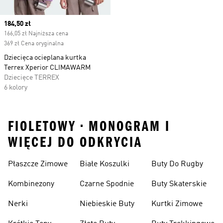
Current price
184,50 zł
166,05 zł Najniższa cena
369 zł Cena oryginalna
Dziecięca ocieplana kurtka
Terrex Xperior CLIMAWARM
Dziecięce TERREX
6 kolory
FIOLETOWY • MONOGRAM I
WIĘCEJ DO ODKRYCIA
Płaszcze Zimowe
Białe Koszulki
Buty Do Rugby
Kombinezony
Czarne Spodnie
Buty Skaterskie
Nerki
Niebieskie Buty
Kurtki Zimowe