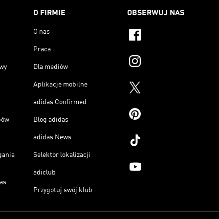
O FIRMIE
OBSERWUJ NAS
O nas
Praca
owy
Dla mediów
Aplikacje mobilne
adidas Confirmed
pów
Blog adidas
adidas News
gania
Selektor lokalizacji
adiclub
as
Przygotuj swój klub