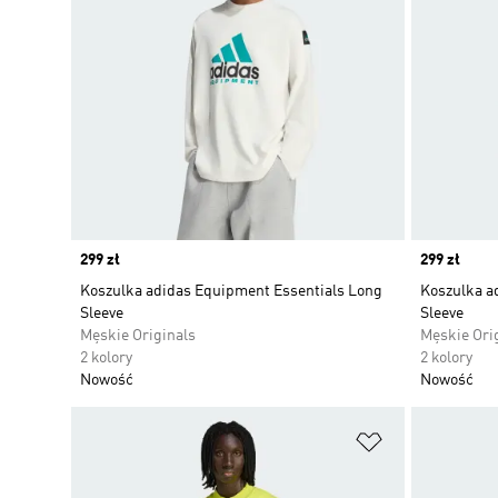
Price
299 zł
Price
299 zł
Koszulka adidas Equipment Essentials Long
Koszulka a
Sleeve
Sleeve
Męskie Originals
Męskie Ori
2 kolory
2 kolory
Nowość
Nowość
Dodaj do listy