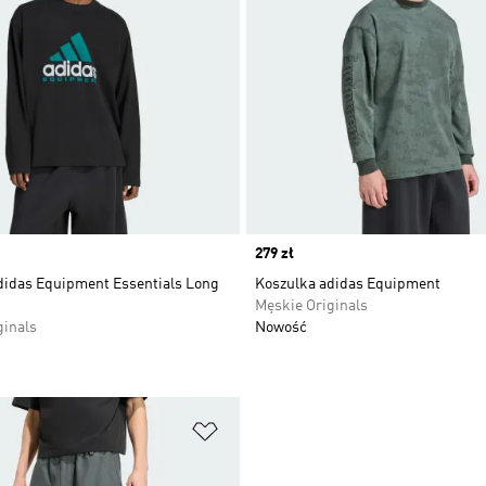
Price
279 zł
didas Equipment Essentials Long
Koszulka adidas Equipment
Męskie Originals
ginals
Nowość
 życzeń
Dodaj do listy życzeń