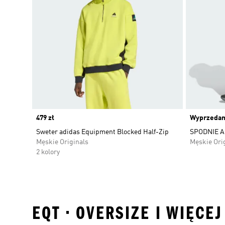
Price
479 zł
Wyprzeda
Sweter adidas Equipment Blocked Half-Zip
SPODNIE 
Męskie Originals
Męskie Ori
2 kolory
EQT • OVERSIZE I WIĘCE