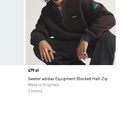
Price
479 zł
Sweter adidas Equipment Blocked Half-Zip
Męskie Originals
2 kolory