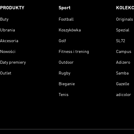
PRODUKTY
Sport
KOLEKC
Buty
Football
Originals
Ubrania
Koszykówka
Spezial
Akcesoria
Golf
SL72
Nowości
Fitness i trening
Campus
Daty premiery
Outdoor
Adizero
Outlet
Rugby
Samba
Bieganie
Gazelle
Tenis
adicolor