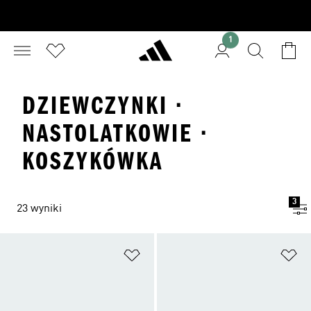
1
DZIEWCZYNKI ·
NASTOLATKOWIE ·
KOSZYKÓWKA
3
23 wyniki
Dodaj do listy życzeń
Do