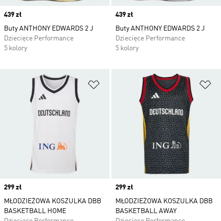
Price
439 zł
Price
439 zł
Buty ANTHONY EDWARDS 2 J
Buty ANTHONY EDWARDS 2 J
Dziecięce Performance
Dziecięce Performance
5 kolory
5 kolory
Dodaj do listy życzeń
Do
Price
299 zł
Price
299 zł
MŁODZIEŻOWA KOSZULKA DBB
MŁODZIEŻOWA KOSZULKA DBB
BASKETBALL HOME
BASKETBALL AWAY