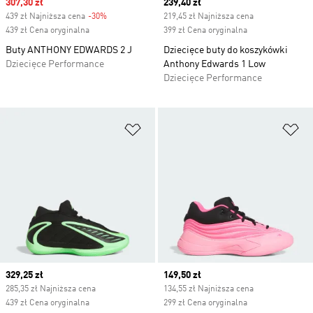
Sale price
307,30 zł
Current price
239,40 zł
439 zł Najniższa cena
-30%
Discount
219,45 zł Najniższa cena
439 zł Cena oryginalna
399 zł Cena oryginalna
Buty ANTHONY EDWARDS 2 J
Dziecięce buty do koszykówki
Dziecięce Performance
Anthony Edwards 1 Low
Dziecięce Performance
Dodaj do listy życzeń
Do
Current price
329,25 zł
Current price
149,50 zł
285,35 zł Najniższa cena
134,55 zł Najniższa cena
439 zł Cena oryginalna
299 zł Cena oryginalna