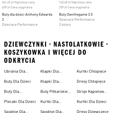
241,45 zł Najniższa cena
143,40 zł Najniższa cena
439 zł Cena oryginalna
239 zł Cena oryginalna
Buty dla dzieci Anthony Edwards
Buty Ownthegame 3.0
2
Dziecięce Performance
Dziecięce Performance
2 kolory
DZIEWCZYNKI • NASTOLATKOWIE •
KOSZYKOWKA I WIĘCEJ DO
ODKRYCIA
Ubrania Dla
Klapki Dla
Kurtki Chłopięce
Niemowląt
Dziewcząt
Buty Dla Dzieci
Klapki Dla
Dresy Chłopięce
Chłopców
Buty Dla
Buty Piłkarskie
Stroje Kąpielowe
Niemowląt
Dla Dzieci
Dla Dziewcząt
Plecaki Dla Dzieci
Kurtki Dla
Kurtki Dla Dzieci
Dziewcząt
Spodnie Dla
Spodnie Dla
Dresy Dziewczęce