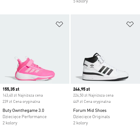
5 kolory
Dodaj do listy życzeń
Do
Current price
155,35 zł
Current price
246,95 zł
143,40 zł Najniższa cena
224,50 zł Najniższa cena
239 zł Cena oryginalna
449 zł Cena oryginalna
Buty Ownthegame 3.0
Forum Mid Shoes
Dziecięce Performance
Dziecięce Originals
2 kolory
2 kolory