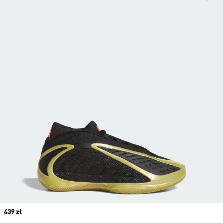
Price
439 zł