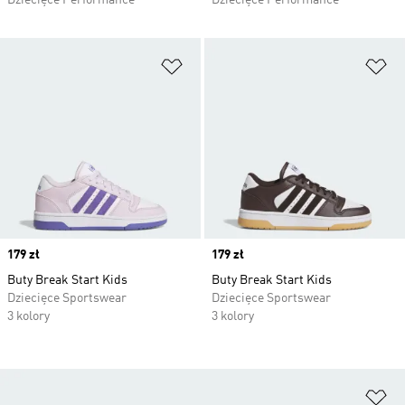
Dziecięce Performance
Dziecięce Performance
Dodaj do listy życzeń
Do
Price
179 zł
Price
179 zł
Buty Break Start Kids
Buty Break Start Kids
Dziecięce Sportswear
Dziecięce Sportswear
3 kolory
3 kolory
Do