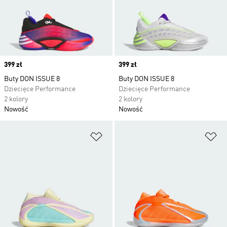
Price
399 zł
Price
399 zł
Buty DON ISSUE 8
Buty DON ISSUE 8
Dziecięce Performance
Dziecięce Performance
2 kolory
2 kolory
Nowość
Nowość
Dodaj do listy życzeń
Do