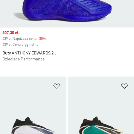
Sale price
307,30 zł
439 zł Najniższa cena
-30%
Discount
439 zł Cena oryginalna
Buty ANTHONY EDWARDS 2 J
Dziecięce Performance
Dodaj do listy życzeń
Do