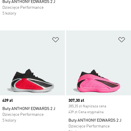
Buty ANTHONY EDWARDS 2 J
Dziecięce Performance
5 kolory
Dodaj do listy życzeń
Do
Price
439 zł
Current price
307,30 zł
285,35 zł Najniższa cena
Buty ANTHONY EDWARDS 2 J
439 zł Cena oryginalna
Dziecięce Performance
5 kolory
Buty ANTHONY EDWARDS 2 J
Dziecięce Performance