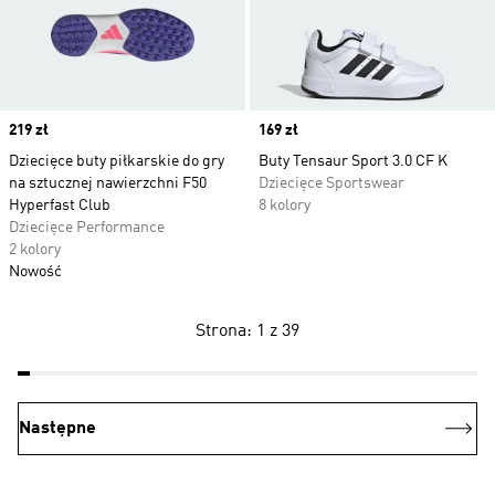
Price
219 zł
Price
169 zł
Dziecięce buty piłkarskie do gry
Buty Tensaur Sport 3.0 CF K
na sztucznej nawierzchni F50
Dziecięce Sportswear
Hyperfast Club
8 kolory
Dziecięce Performance
2 kolory
Nowość
Strona: 1 z 39
Następne