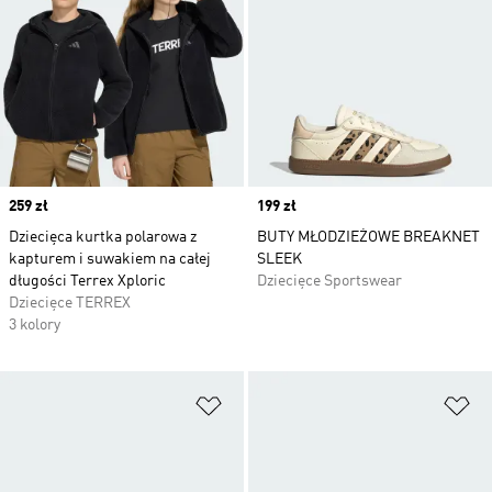
Price
259 zł
Price
199 zł
Dziecięca kurtka polarowa z
BUTY MŁODZIEŻOWE BREAKNET
kapturem i suwakiem na całej
SLEEK
długości Terrex Xploric
Dziecięce Sportswear
Dziecięce TERREX
3 kolory
Dodaj do listy życzeń
Do