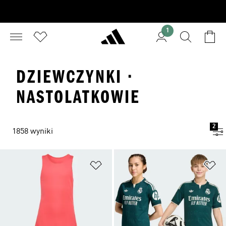
1
DZIEWCZYNKI ·
NASTOLATKOWIE
2
1858 wyniki
Dodaj do listy życzeń
Do