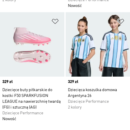
2 kolory
Dziecięce Performance
Nowość
Dodaj do listy życzeń
Do
Price
329 zł
Price
329 zł
Dziecięce buty piłkarskie do
Dziecięca koszulka domowa
kostki F50 SPARKFUSION
Argentyna 26
LEAGUE na nawierzchnię twardą
Dziecięce Performance
(FG) i sztuczną (AG)
2 kolory
Dziecięce Performance
Nowość