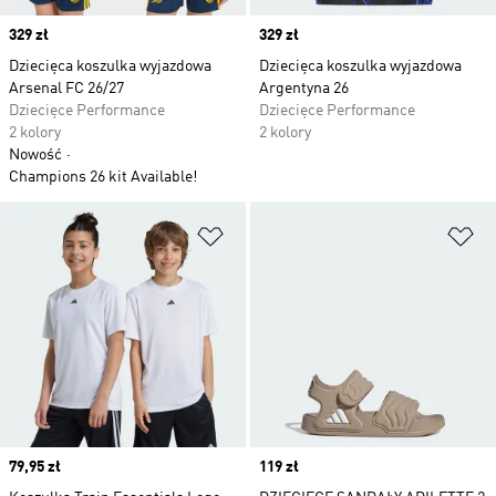
Price
329 zł
Price
329 zł
Dziecięca koszulka wyjazdowa
Dziecięca koszulka wyjazdowa
Arsenal FC 26/27
Argentyna 26
Dziecięce Performance
Dziecięce Performance
2 kolory
2 kolory
Nowość
Champions 26 kit Available!
Dodaj do listy życzeń
Do
Price
79,95 zł
Price
119 zł