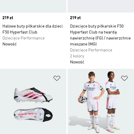
Price
219 zł
Price
219 zł
Halowe buty piłkarskie dla dzieci
Dziecięce buty piłkarskie F50
F50 Hyperfast Club
Hyperfast Club na twardą
Dziecięce Performance
nawierzchnię (FG) / nawierzchnie
Nowość
mieszane (MG)
Dziecięce Performance
2 kolory
Nowość
Dodaj do listy życzeń
Do