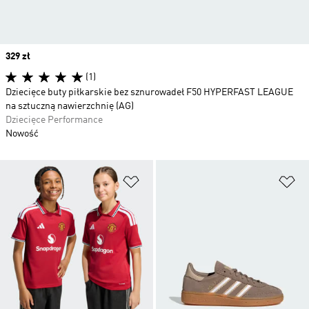
Price
329 zł
(1)
Dziecięce buty piłkarskie bez sznurowadeł F50 HYPERFAST LEAGUE
na sztuczną nawierzchnię (AG)
Dziecięce Performance
Nowość
Dodaj do listy życzeń
Do