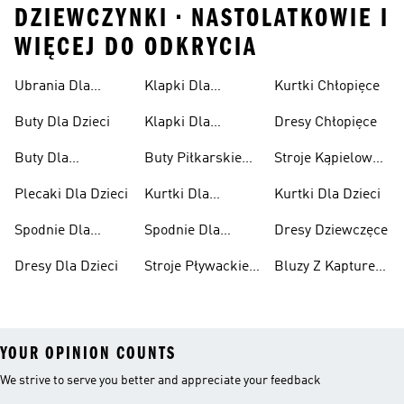
DZIEWCZYNKI • NASTOLATKOWIE I
WIĘCEJ DO ODKRYCIA
Ubrania Dla
Klapki Dla
Kurtki Chłopięce
Niemowląt
Dziewcząt
Buty Dla Dzieci
Klapki Dla
Dresy Chłopięce
Chłopców
Buty Dla
Buty Piłkarskie
Stroje Kąpielowe
Niemowląt
Dla Dzieci
Dla Dziewcząt
Plecaki Dla Dzieci
Kurtki Dla
Kurtki Dla Dzieci
Dziewcząt
Spodnie Dla
Spodnie Dla
Dresy Dziewczęce
Chłopców
Dziewcząt
Dresy Dla Dzieci
Stroje Pływackie
Bluzy Z Kapturem
Dla Dzieci
Dla Dziewcząt
YOUR OPINION COUNTS
We strive to serve you better and appreciate your feedback