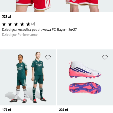
Price
329 zł
(3)
Dziecięca koszulka podstawowa FC Bayern 26/27
Dziecięce Performance
Dodaj do listy życzeń
Do
Price
179 zł
Price
239 zł