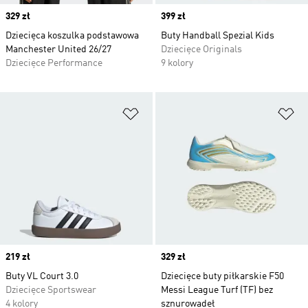
Price
329 zł
Price
399 zł
Dziecięca koszulka podstawowa
Buty Handball Spezial Kids
Manchester United 26/27
Dziecięce Originals
Dziecięce Performance
9 kolory
Dodaj do listy życzeń
Do
Price
219 zł
Price
329 zł
Buty VL Court 3.0
Dziecięce buty piłkarskie F50
Dziecięce Sportswear
Messi League Turf (TF) bez
4 kolory
sznurowadeł