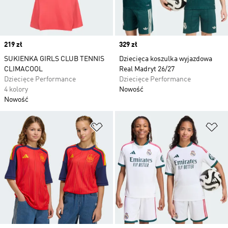
Price
219 zł
Price
329 zł
SUKIENKA GIRLS CLUB TENNIS
Dziecięca koszulka wyjazdowa
CLIMACOOL
Real Madryt 26/27
Dziecięce Performance
Dziecięce Performance
4 kolory
Nowość
Nowość
Dodaj do listy życzeń
Do