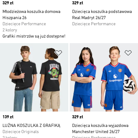
Price
329 zł
Price
329 zł
Młodzieżowa koszulka domowa
Dziecięca koszulka podstawowa
Hiszpania 26
Real Madryt 26/27
Dziecięce Performance
Dziecięce Performance
2 kolory
Grafiki mistrzów są już dostępne!
Dodaj do listy życzeń
Do
Price
139 zł
Price
329 zł
LUŹNA KOSZULKA Z GRAFIKĄ
Dziecięca koszulka wyjazdowa
Dziecięce Originals
Manchester United 26/27