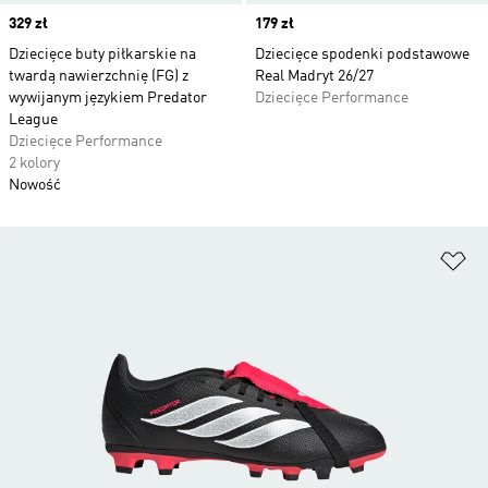
Price
329 zł
Price
179 zł
Dziecięce buty piłkarskie na
Dziecięce spodenki podstawowe
twardą nawierzchnię (FG) z
Real Madryt 26/27
wywijanym językiem Predator
Dziecięce Performance
League
Dziecięce Performance
2 kolory
Nowość
Do