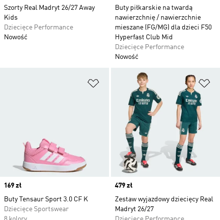
Szorty Real Madryt 26/27 Away
Buty piłkarskie na twardą
Kids
nawierzchnię / nawierzchnie
Dziecięce Performance
mieszane (FG/MG) dla dzieci F50
Nowość
Hyperfast Club Mid
Dziecięce Performance
Nowość
Dodaj do listy życzeń
Do
Price
169 zł
Price
479 zł
Buty Tensaur Sport 3.0 CF K
Zestaw wyjazdowy dziecięcy Real
Dziecięce Sportswear
Madryt 26/27
8 kolory
Dziecięce Performance