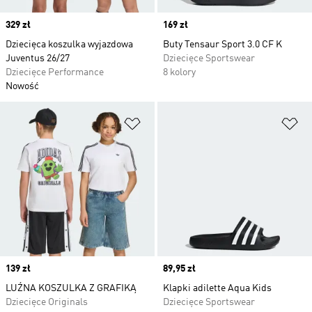
Price
329 zł
Price
169 zł
Dziecięca koszulka wyjazdowa
Buty Tensaur Sport 3.0 CF K
Juventus 26/27
Dziecięce Sportswear
Dziecięce Performance
8 kolory
Nowość
Dodaj do listy życzeń
Do
Price
139 zł
Price
89,95 zł
LUŹNA KOSZULKA Z GRAFIKĄ
Klapki adilette Aqua Kids
Dziecięce Originals
Dziecięce Sportswear