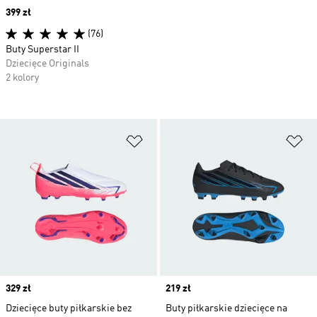
Price
399 zł
(76)
Buty Superstar II
Dziecięce Originals
2 kolory
Dodaj do listy życzeń
Do
Price
329 zł
Price
219 zł
Dziecięce buty piłkarskie bez
Buty piłkarskie dziecięce na