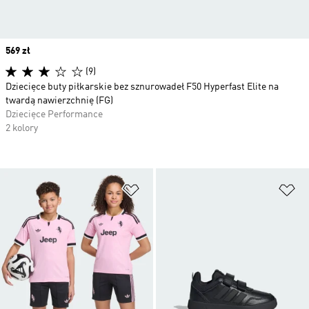
Price
569 zł
(9)
Dziecięce buty piłkarskie bez sznurowadeł F50 Hyperfast Elite na
twardą nawierzchnię (FG)
Dziecięce Performance
2 kolory
Dodaj do listy życzeń
Do