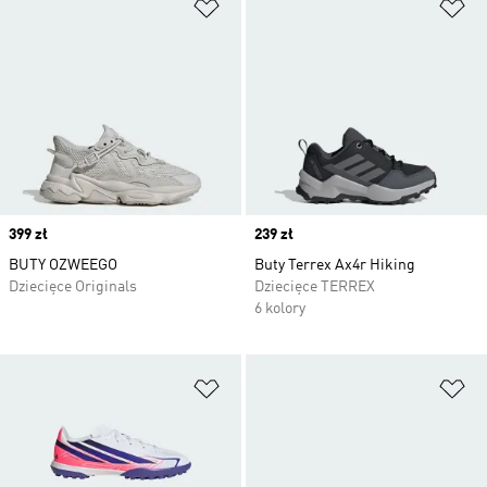
Dodaj do listy życzeń
Do
Price
399 zł
Price
239 zł
BUTY OZWEEGO
Buty Terrex Ax4r Hiking
Dziecięce Originals
Dziecięce TERREX
6 kolory
Dodaj do listy życzeń
Do