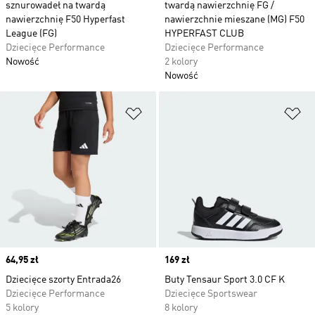
sznurowadeł na twardą
twardą nawierzchnię FG /
nawierzchnię F50 Hyperfast
nawierzchnie mieszane (MG) F50
League (FG)
HYPERFAST CLUB
Dziecięce Performance
Dziecięce Performance
Nowość
2 kolory
Nowość
Dodaj do listy życzeń
Do
Price
64,95 zł
Price
169 zł
Dziecięce szorty Entrada26
Buty Tensaur Sport 3.0 CF K
Dziecięce Performance
Dziecięce Sportswear
5 kolory
8 kolory