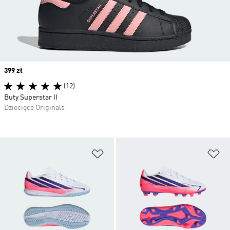
Price
399 zł
(12)
Buty Superstar II
Dziecięce Originals
Dodaj do listy życzeń
Do