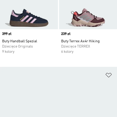
Price
399 zł
Price
239 zł
Buty Handball Spezial
Buty Terrex Ax4r Hiking
Dziecięce Originals
Dziecięce TERREX
9 kolory
6 kolory
Do