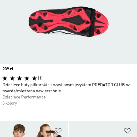
Price
239 zł
(1)
Dziecięce buty piłkarskie z wywijanym językiem PREDATOR CLUB na
twardą/mieszaną nawierzchnię
Dziecięce Performance
3 kolory
Dodaj do listy życzeń
Do