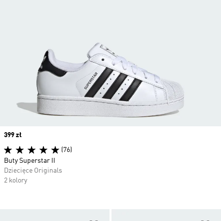
Price
399 zł
(76)
Buty Superstar II
Dziecięce Originals
2 kolory