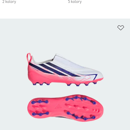
2 kolory
5 kolory
Do