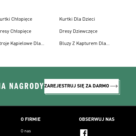
urtki Chłopięce
Kurtki Dla Dzieci
resy Chłopięce
Dresy Dziewczęce
troje Kąpielowe Dla
Bluzy Z Kapturem Dla
ziewcząt
Dziewcząt
NA NAGRODY
ZAREJESTRUJ SIĘ ZA DARMO
O FIRMIE
OBSERWUJ NAS
O nas