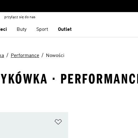
przyłącz się do nas
ieci
Buty
Sport
Outlet
ka
Performance
Nowości
ZYKÓWKA · PERFORMANC
 życzeń
Dodaj do listy życzeń