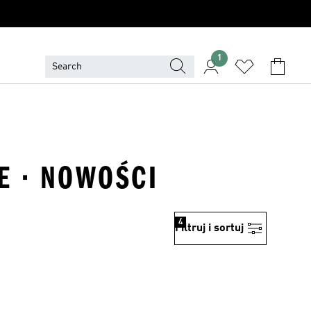
1
E · NOWOŚCI
4
Filtruj i sortuj