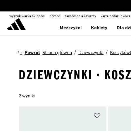
wyszukiwarka sklepów
pomoc
zamówienia i zwroty
karta podarunkowa
Mężczyźni
Kobiety
Dla dz
Powrót
Strona główna
Dziewczynki
Koszyków
DZIEWCZYNKI · KOS
2 wyniki
Dodaj do listy