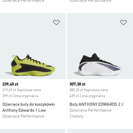
Dziecięce Performance
Dziecięce Performance
Dodaj do listy życzeń
Do
Current price
239,40 zł
Current price
307,30 zł
219,45 zł Najniższa cena
285,35 zł Najniższa cena
399 zł Cena oryginalna
439 zł Cena oryginalna
Dziecięce buty do koszykówki
Buty ANTHONY EDWARDS 2 J
Anthony Edwards 1 Low
Dziecięce Performance
Dziecięce Performance
2 kolory