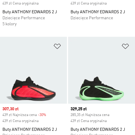
439 zł Cena oryginalna
439 zł Cena oryginalna
Buty ANTHONY EDWARDS 2 J
Buty ANTHONY EDWARDS 2 J
Dziecięce Performance
Dziecięce Performance
5 kolory
Dodaj do listy życzeń
Do
Sale price
307,30 zł
Current price
329,25 zł
439 zł Najniższa cena
-30%
Discount
285,35 zł Najniższa cena
439 zł Cena oryginalna
439 zł Cena oryginalna
Buty ANTHONY EDWARDS 2 J
Buty ANTHONY EDWARDS 2 J