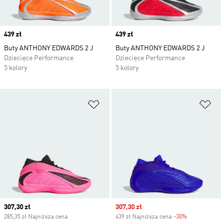
Price
439 zł
Price
439 zł
Buty ANTHONY EDWARDS 2 J
Buty ANTHONY EDWARDS 2 J
Dziecięce Performance
Dziecięce Performance
5 kolory
5 kolory
Dodaj do listy życzeń
Do
Current price
307,30 zł
Sale price
307,30 zł
285,35 zł Najniższa cena
439 zł Najniższa cena
-30%
Discount