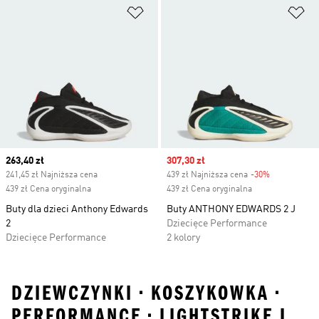
Dodaj do listy życzeń
Do
Current price
263,40 zł
Sale price
307,30 zł
241,45 zł Najniższa cena
439 zł Najniższa cena
-30%
Discount
439 zł Cena oryginalna
439 zł Cena oryginalna
Buty dla dzieci Anthony Edwards
Buty ANTHONY EDWARDS 2 J
2
Dziecięce Performance
Dziecięce Performance
2 kolory
DZIEWCZYNKI • KOSZYKOWKA •
PERFORMANCE • LIGHTSTRIKE I