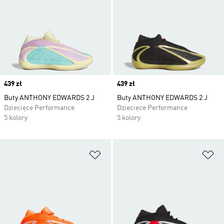
Price
439 zł
Price
439 zł
Buty ANTHONY EDWARDS 2 J
Buty ANTHONY EDWARDS 2 J
Dziecięce Performance
Dziecięce Performance
5 kolory
5 kolory
Dodaj do listy życzeń
Do