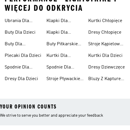
WIĘCEJ DO ODKRYCIA
Ubrania Dla
Klapki Dla
Kurtki Chłopięce
Niemowląt
Dziewcząt
Buty Dla Dzieci
Klapki Dla
Dresy Chłopięce
Chłopców
Buty Dla
Buty Piłkarskie
Stroje Kąpielowe
Niemowląt
Dla Dzieci
Dla Dziewcząt
Plecaki Dla Dzieci
Kurtki Dla
Kurtki Dla Dzieci
Dziewcząt
Spodnie Dla
Spodnie Dla
Dresy Dziewczęce
Chłopców
Dziewcząt
Dresy Dla Dzieci
Stroje Pływackie
Bluzy Z Kapturem
Dla Dzieci
Dla Dziewcząt
YOUR OPINION COUNTS
We strive to serve you better and appreciate your feedback