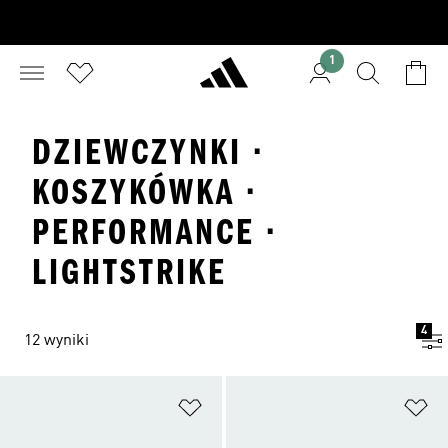
1
DZIEWCZYNKI ·
KOSZYKÓWKA ·
PERFORMANCE ·
LIGHTSTRIKE
4
12 wyniki
Dodaj do listy życzeń
Do