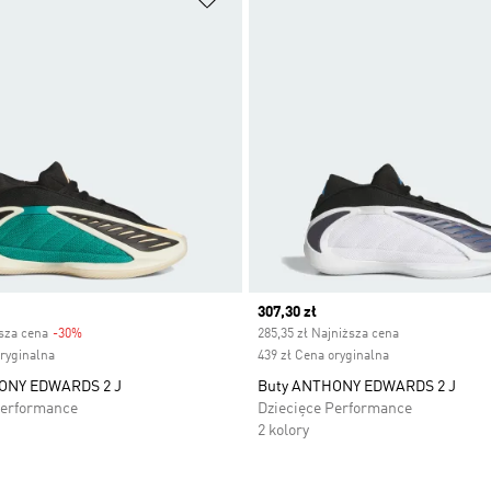
Current price
307,30 zł
ższa cena
-30%
Discount
285,35 zł Najniższa cena
oryginalna
439 zł Cena oryginalna
ONY EDWARDS 2 J
Buty ANTHONY EDWARDS 2 J
Performance
Dziecięce Performance
2 kolory