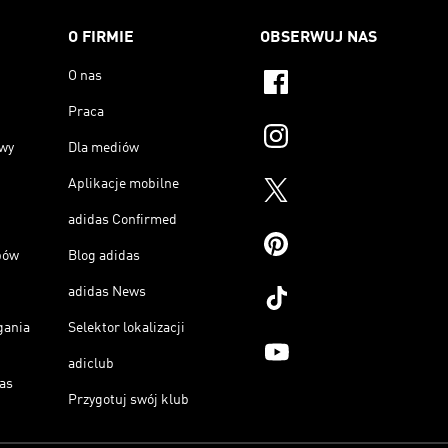
O FIRMIE
OBSERWUJ NAS
O nas
Praca
owy
Dla mediów
Aplikacje mobilne
adidas Confirmed
pów
Blog adidas
adidas News
gania
Selektor lokalizacji
adiclub
as
Przygotuj swój klub