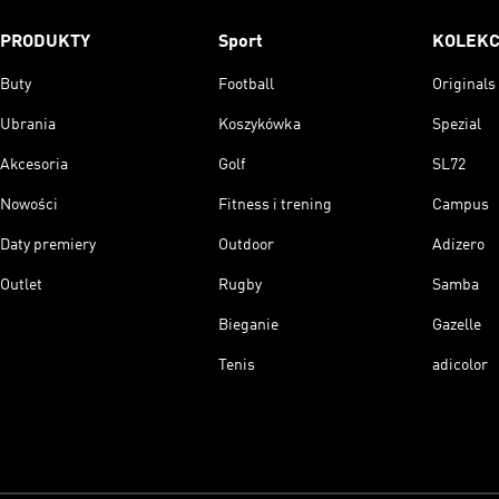
PRODUKTY
Sport
KOLEKC
Buty
Football
Originals
Ubrania
Koszykówka
Spezial
Akcesoria
Golf
SL72
Nowości
Fitness i trening
Campus
Daty premiery
Outdoor
Adizero
Outlet
Rugby
Samba
Bieganie
Gazelle
Tenis
adicolor