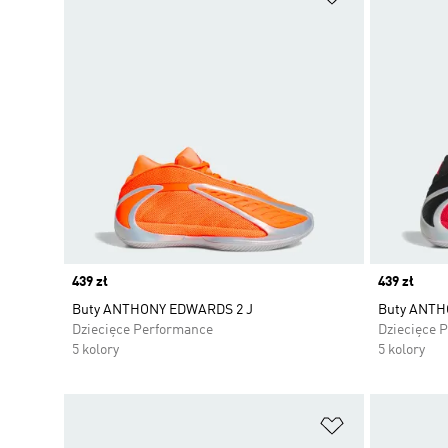
Price
439 zł
Price
439 zł
Buty ANTHONY EDWARDS 2 J
Buty ANTH
Dziecięce Performance
Dziecięce 
5 kolory
5 kolory
Dodaj do listy