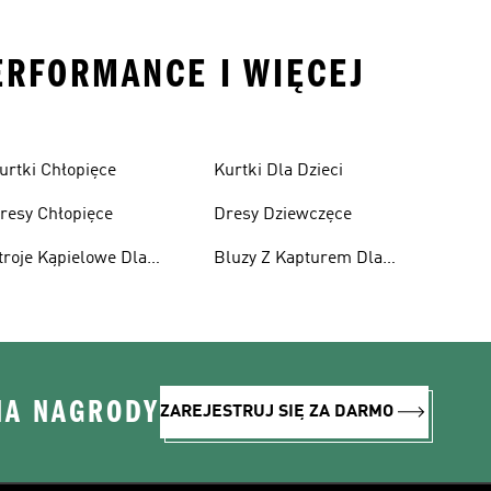
ERFORMANCE I WIĘCEJ
urtki Chłopięce
Kurtki Dla Dzieci
resy Chłopięce
Dresy Dziewczęce
troje Kąpielowe Dla
Bluzy Z Kapturem Dla
ziewcząt
Dziewcząt
NA NAGRODY
ZAREJESTRUJ SIĘ ZA DARMO