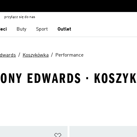
przyłącz się do nas
ieci
Buty
Sport
Outlet
Edwards
Koszykówka
Performance
HONY EDWARDS · KOSZY
 życzeń
Dodaj do listy życzeń