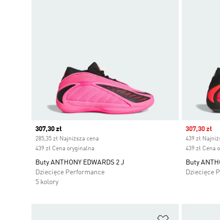
Current price
307,30 zł
Sale price
307,30 zł
285,35 zł Najniższa cena
439 zł Najni
439 zł Cena oryginalna
439 zł Cena 
Buty ANTHONY EDWARDS 2 J
Buty ANTH
Dziecięce Performance
Dziecięce 
5 kolory
Dodaj do listy