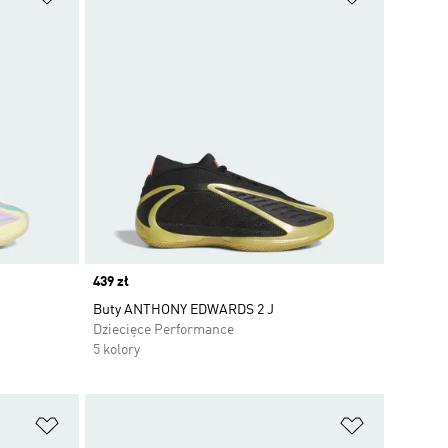
Price
439 zł
Buty ANTHONY EDWARDS 2 J
Dziecięce Performance
5 kolory
Dodaj do listy życzeń
Dodaj do li