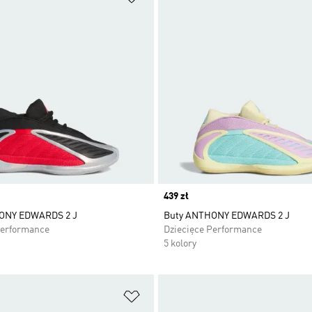
Price
439 zł
ONY EDWARDS 2 J
Buty ANTHONY EDWARDS 2 J
Performance
Dziecięce Performance
5 kolory
 życzeń
Dodaj do listy życzeń