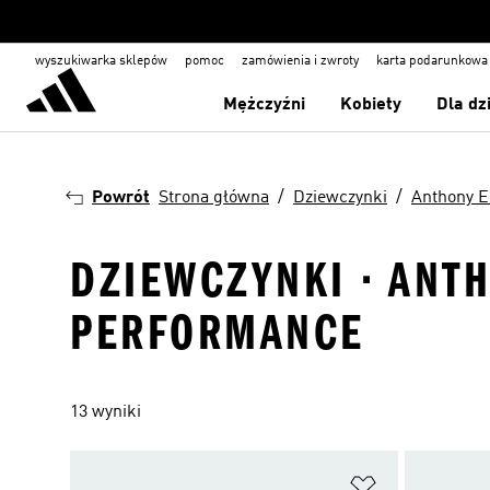
wyszukiwarka sklepów
pomoc
zamówienia i zwroty
karta podarunkowa
Mężczyźni
Kobiety
Dla dz
Powrót
Strona główna
Dziewczynki
Anthony 
DZIEWCZYNKI · ANT
PERFORMANCE
13 wyniki
Dodaj do listy