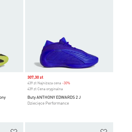
Sale price
307,30 zł
439 zł Najniższa cena
-30%
Discount
439 zł Cena oryginalna
ony
Buty ANTHONY EDWARDS 2 J
Dziecięce Performance
Dodaj do listy życzeń
Dodaj do li