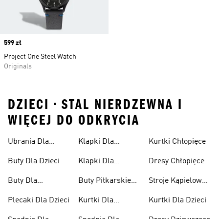
Price
599 zł
Project One Steel Watch
Originals
DZIECI • STAL NIERDZEWNA I
WIĘCEJ DO ODKRYCIA
Ubrania Dla
Klapki Dla
Kurtki Chłopięce
Niemowląt
Dziewcząt
Buty Dla Dzieci
Klapki Dla
Dresy Chłopięce
Chłopców
Buty Dla
Buty Piłkarskie
Stroje Kąpielowe
Niemowląt
Dla Dzieci
Dla Dziewcząt
Plecaki Dla Dzieci
Kurtki Dla
Kurtki Dla Dzieci
Dziewcząt