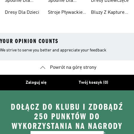
Spodnie Dla
Spodnie Dla
Dresy Dziewczęce
Chłopców
Dziewcząt
Dresy Dla Dzieci
Stroje Pływackie
Bluzy Z Kapturem
Dla Dzieci
Dla Dziewcząt
YOUR OPINION COUNTS
We strive to serve you better and appreciate your feedback
Powrót na górę strony
Zaloguj się
Twój koszyk (0)
DOŁĄCZ DO KLUBU I ZDOBĄDŹ
250 PUNKTÓW DO
WYKORZYSTANIA NA NAGRODY