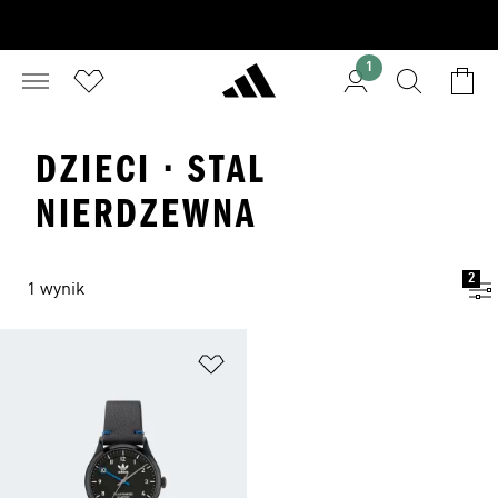
1
DZIECI · STAL
NIERDZEWNA
2
1 wynik
Dodaj do listy życzeń