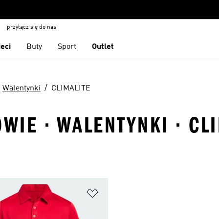
przyłącz się do nas
ieci
Buty
Sport
Outlet
Walentynki
CLIMALITE
OWIE · WALENTYNKI · CL
 życzeń
Dodaj do listy życzeń