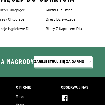
urtki Chłopięce
Kurtki Dla Dzieci
resy Chłopięce
Dresy Dziewczęce
troje Kąpielowe Dla
Bluzy Z Kapturem Dla
ziewcząt
Dziewcząt
NA NAGRODY
ZAREJESTRUJ SIĘ ZA DARMO
O FIRMIE
OBSERWUJ NAS
O nas
Praca