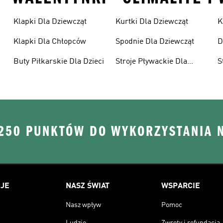
Klapki Dla Dziewcząt
Kurtki Dla Dziewcząt
K
Klapki Dla Chłopców
Spodnie Dla Dziewcząt
D
Buty Piłkarskie Dla Dzieci
Stroje Pływackie Dla
S
Dzieci
D
 250 PUNKTÓW DO WYKORZYSTANIA 
JE
NASZ ŚWIAT
WSPARCIE
Nasz wpływ
Pomoc
Ludzie
Zwroty i refundacja