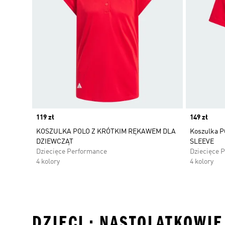
Price
119 zł
Price
149 zł
KOSZULKA POLO Z KRÓTKIM RĘKAWEM DLA
Koszulka 
DZIEWCZĄT
SLEEVE
Dziecięce Performance
Dziecięce 
4 kolory
4 kolory
DZIECI • NASTOLATKOWIE