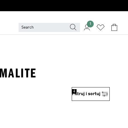
1
IMALITE
4
Filtruj i sortuj