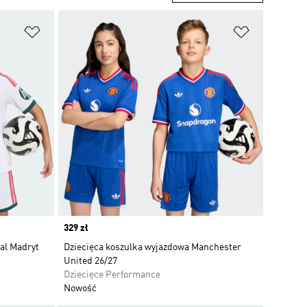
Dodaj do listy życzeń
Dodaj do li
Price
329 zł
al Madryt
Dziecięca koszulka wyjazdowa Manchester
United 26/27
Dziecięce Performance
Nowość