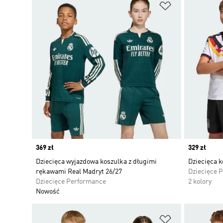
Dodaj do listy
Price
369 zł
Price
329 zł
Dziecięca wyjazdowa koszulka z długimi
Dziecięca 
rękawami Real Madryt 26/27
Dziecięce 
Dziecięce Performance
2 kolory
Nowość
Dodaj do listy