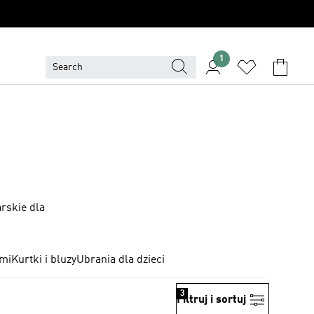
1
arskie dla
ami
Kurtki i bluzy
Ubrania dla dzieci
3
Filtruj i sortuj