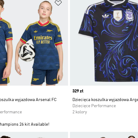
 życzeń
Dodaj do listy życzeń
Price
329 zł
koszulka wyjazdowa Arsenal FC
Dziecięca koszulka wyjazdowa Arg
Dziecięce Performance
Performance
2 kolory
hampions 26 kit Available!