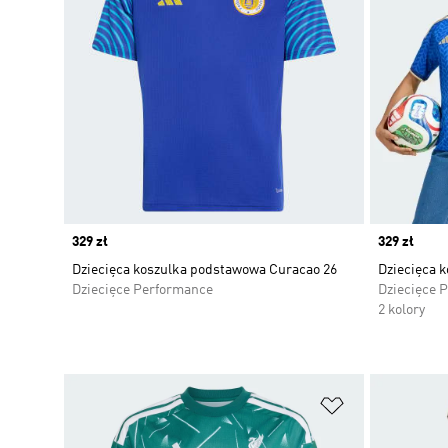
Price
329 zł
Price
329 zł
Dziecięca koszulka podstawowa Curacao 26
Dziecięca 
Dziecięce Performance
Dziecięce 
2 kolory
Dodaj do listy