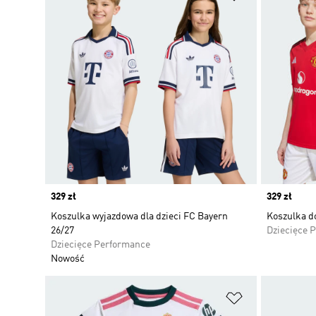
Price
329 zł
Price
329 zł
Koszulka wyjazdowa dla dzieci FC Bayern
Koszulka d
26/27
Dziecięce 
Dziecięce Performance
Nowość
Dodaj do listy