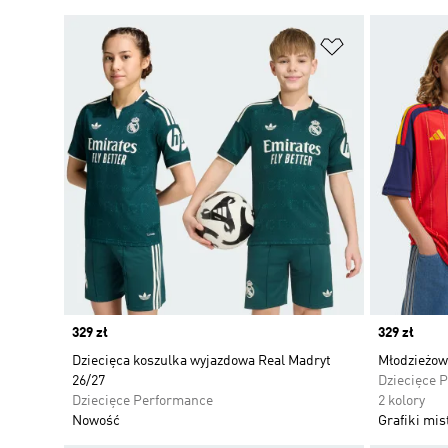
Dodaj do listy
Price
329 zł
Price
329 zł
Dziecięca koszulka wyjazdowa Real Madryt
Młodzieżow
26/27
Dziecięce 
Dziecięce Performance
2 kolory
Nowość
Grafiki mis