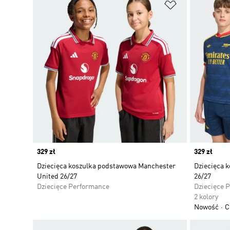
Dodaj do listy
Price
329 zł
Price
329 zł
Dziecięca koszulka podstawowa Manchester
Dziecięca 
United 26/27
26/27
Dziecięce Performance
Dziecięce 
2 kolory
Nowość
C