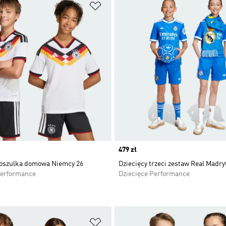
 życzeń
Dodaj do listy życzeń
Price
479 zł
koszulka domowa Niemcy 26
Dziecięcy trzeci zestaw Real Madry
Performance
Dziecięce Performance
 życzeń
Dodaj do listy życzeń