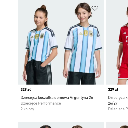
Dodaj do listy
Price
329 zł
Price
329 zł
Dziecięca koszulka domowa Argentyna 26
Dziecięca 
Dziecięce Performance
26/27
2 kolory
Dziecięce 