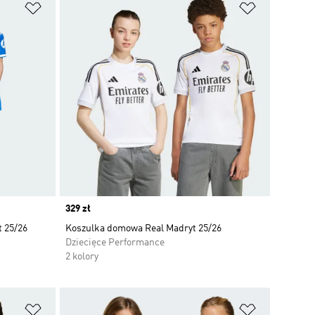
Dodaj do listy życzeń
Dodaj do li
Price
329 zł
t 25/26
Koszulka domowa Real Madryt 25/26
Dziecięce Performance
2 kolory
Dodaj do listy życzeń
Dodaj do li