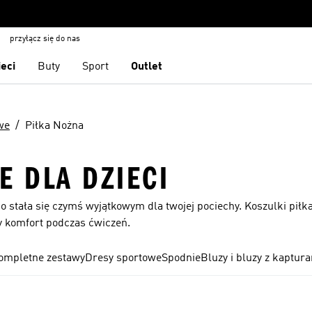
przyłącz się do nas
ieci
Buty
Sport
Outlet
we
Piłka Nożna
E DLA DZIECI
o stała się czymś wyjątkowym dla twojej pociechy. Koszulki piłk
ny komfort podczas ćwiczeń.
ompletne zestawy
Dresy sportowe
Spodnie
Bluzy i bluzy z kaptur