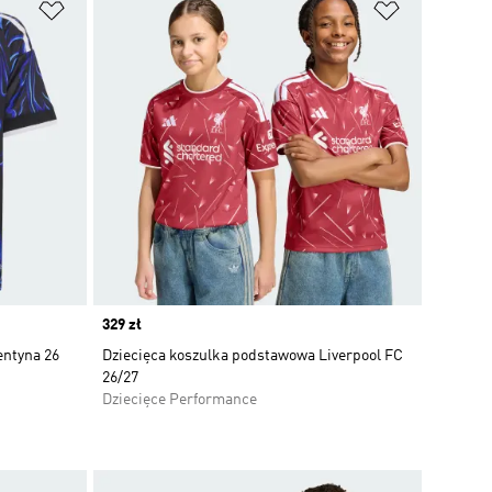
Dodaj do listy życzeń
Dodaj do li
Price
329 zł
entyna 26
Dziecięca koszulka podstawowa Liverpool FC
26/27
Dziecięce Performance