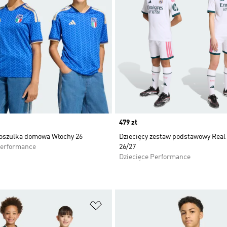
Price
479 zł
koszulka domowa Włochy 26
Dziecięcy zestaw podstawowy Real
Performance
26/27
Dziecięce Performance
 życzeń
Dodaj do listy życzeń