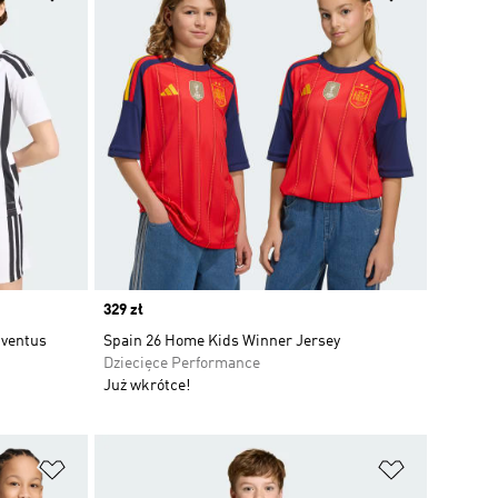
Price
329 zł
uventus
Spain 26 Home Kids Winner Jersey
Dziecięce Performance
Już wkrótce!
Dodaj do listy życzeń
Dodaj do li