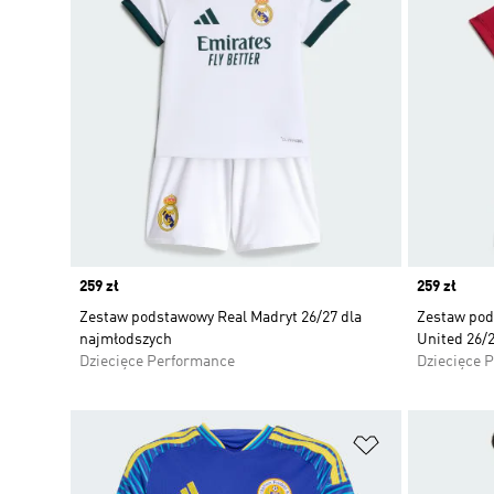
Price
259 zł
Price
259 zł
Zestaw podstawowy Real Madryt 26/27 dla
Zestaw pod
najmłodszych
United 26/
Dziecięce Performance
Dziecięce 
Dodaj do listy