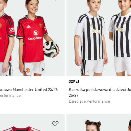
Price
329 zł
omowa Manchester United 25/26
Koszulka podstawowa dla dzieci J
Performance
26/27
Dziecięce Performance
 życzeń
Dodaj do listy życzeń