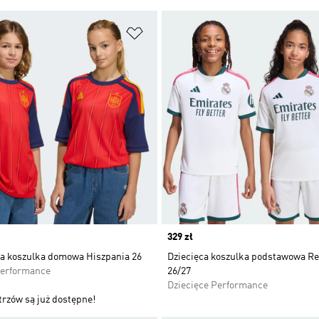
 życzeń
Dodaj do listy życzeń
Price
329 zł
a koszulka domowa Hiszpania 26
Dziecięca koszulka podstawowa Re
Performance
26/27
Dziecięce Performance
trzów są już dostępne!