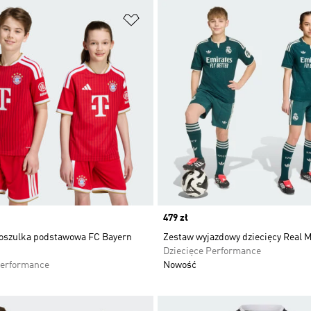
 życzeń
Dodaj do listy życzeń
Price
479 zł
koszulka podstawowa FC Bayern
Zestaw wyjazdowy dziecięcy Real M
Dziecięce Performance
Performance
Nowość