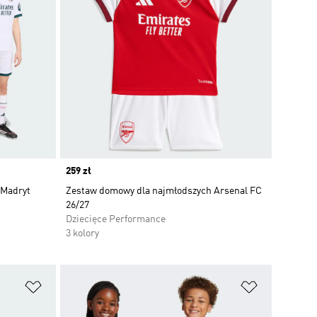
Price
259 zł
 Madryt
Zestaw domowy dla najmłodszych Arsenal FC
26/27
Dziecięce Performance
3 kolory
Dodaj do listy życzeń
Dodaj do li