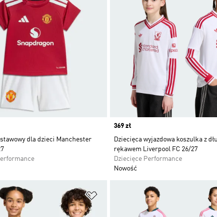
Price
369 zł
stawowy dla dzieci Manchester
Dziecięca wyjazdowa koszulka z d
27
rękawem Liverpool FC 26/27
Performance
Dziecięce Performance
Nowość
 życzeń
Dodaj do listy życzeń