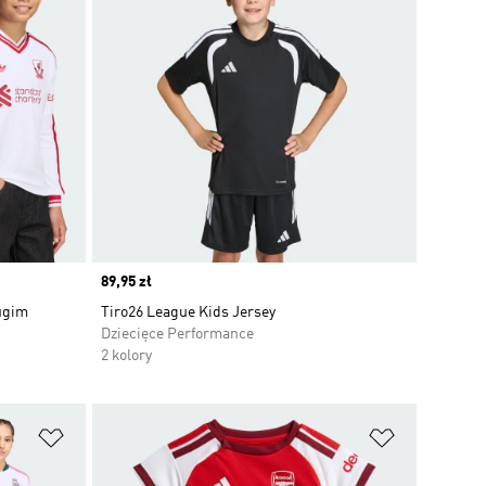
Price
89,95 zł
ługim
Tiro26 League Kids Jersey
Dziecięce Performance
2 kolory
Dodaj do listy życzeń
Dodaj do li