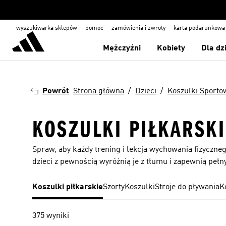
wyszukiwarka sklepów
pomoc
zamówienia i zwroty
karta podarunkowa
Mężczyźni
Kobiety
Dla dz
Powrót
Strona główna
Dzieci
Koszulki Sporto
KOSZULKI PIŁKARSKI
Spraw, aby każdy trening i lekcja wychowania fizyczneg
dzieci z pewnością wyróżnią je z tłumu i zapewnią peł
Koszulki piłkarskie
Szorty
Koszulki
Stroje do pływania
K
375 wyniki