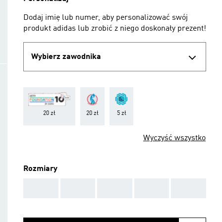
Dodaj imię lub numer, aby personalizować swój
produkt adidas lub zrobić z niego doskonały prezent!
Wybierz zawodnika
20 zł
20 zł
5 zł
Wyczyść wszystko
Rozmiary
AAA
AAA
AAA
AAA
AAA