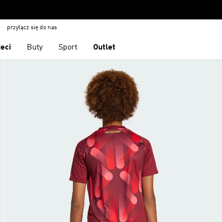
przyłącz się do nas
ieci
Buty
Sport
Outlet