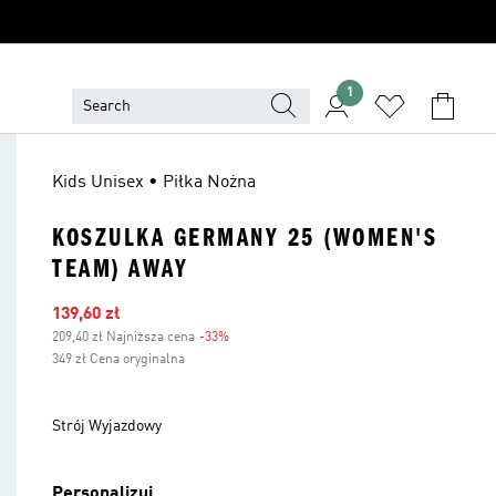
1
Kids Unisex • Piłka Nożna
KOSZULKA GERMANY 25 (WOMEN'S
TEAM) AWAY
Ceny na wyprzedaży
139,60 zł
209,40 zł Najniższa cena
-33%
Zniżka
349 zł Cena oryginalna
Strój Wyjazdowy
Personalizuj