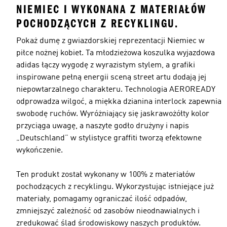
NIEMIEC I WYKONANA Z MATERIAŁÓW
POCHODZĄCYCH Z RECYKLINGU.
Pokaż dumę z gwiazdorskiej reprezentacji Niemiec w
piłce nożnej kobiet. Ta młodzieżowa koszulka wyjazdowa
adidas łączy wygodę z wyrazistym stylem, a grafiki
inspirowane pełną energii sceną street artu dodają jej
niepowtarzalnego charakteru. Technologia AEROREADY
odprowadza wilgoć, a miękka dzianina interlock zapewnia
swobodę ruchów. Wyróżniający się jaskrawożółty kolor
przyciąga uwagę, a naszyte godło drużyny i napis
„Deutschland” w stylistyce graffiti tworzą efektowne
wykończenie.
Ten produkt został wykonany w 100% z materiałów
pochodzących z recyklingu. Wykorzystując istniejące już
materiały, pomagamy ograniczać ilość odpadów,
zmniejszyć zależność od zasobów nieodnawialnych i
zredukować ślad środowiskowy naszych produktów.