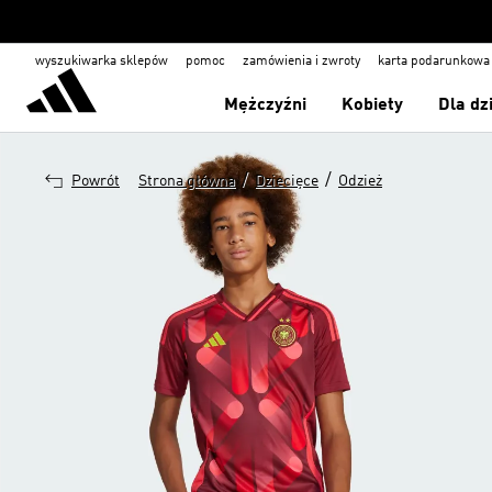
wyszukiwarka sklepów
pomoc
zamówienia i zwroty
karta podarunkowa
Mężczyźni
Kobiety
Dla dz
/
/
Powrót
Strona główna
Dziecięce
Odzież