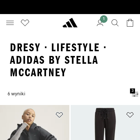
1
DRESY · LIFESTYLE ·
ADIDAS BY STELLA
MCCARTNEY
3
6 wyniki
Dodaj do listy życzeń
Do