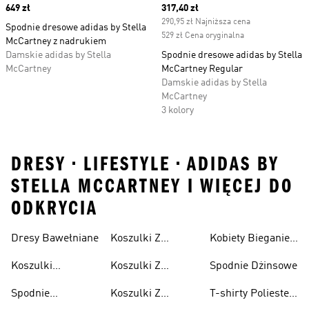
Price
649 zł
Current price
317,40 zł
290,95 zł Najniższa cena
Spodnie dresowe adidas by Stella
529 zł Cena oryginalna
McCartney z nadrukiem
Damskie adidas by Stella
Spodnie dresowe adidas by Stella
McCartney
McCartney Regular
Damskie adidas by Stella
McCartney
3 kolory
DRESY • LIFESTYLE • ADIDAS BY
STELLA MCCARTNEY I WIĘCEJ DO
ODKRYCIA
Dresy Bawełniane
Koszulki Z
Kobiety Bieganie I
Lifestyle
Nadrukiem
Lifestyle
Koszulki
Koszulki Z
Spodnie Dżinsowe
Męskie
Bawełniane
Nadrukiem
Spodnie
Koszulki Z
T-shirty Poliester
Damska