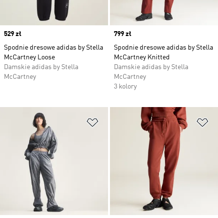
Price
529 zł
Price
799 zł
Spodnie dresowe adidas by Stella
Spodnie dresowe adidas by Stella
McCartney Loose
McCartney Knitted
Damskie adidas by Stella
Damskie adidas by Stella
McCartney
McCartney
3 kolory
Dodaj do listy życzeń
Do