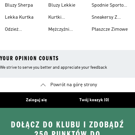
Bawełniane
Nadrukiem Dzieci
Z Recyklingu
Bluzy Sherpa
Bluzy Lekkie
Spodnie Sportowe
Poliester Z
Lekka Kurtka
Kurtki
Sneakersy Z
Recyklingu
Nieprzemakalny
Zamszową
Odzież
Mężczyźni
Płaszcze Zimowe
Cholewką
Przeciwdeszczowa
Bieganie I
YOUR OPINION COUNTS
We strive to serve you better and appreciate your feedback
Powrót na górę strony
Zaloguj się
Twój koszyk (0)
DOŁĄCZ DO KLUBU I ZDOBĄDŹ
250 PUNKTÓW DO