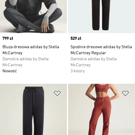
Price
799 zł
Price
529 zł
Bluza dresowa adidas by Stella
Spodnie dresowe adidas by Stella
McCartney
McCartney Regular
Damskie adidas by Stella
Damskie adidas by Stella
McCartney
McCartney
Nowość
3 kolory
Dodaj do listy życzeń
Do