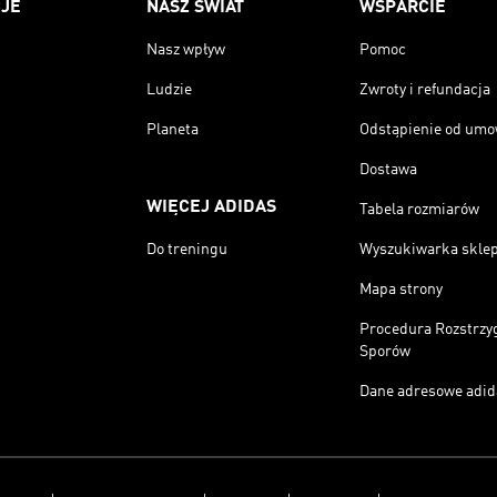
JE
NASZ ŚWIAT
WSPARCIE
Nasz wpływ
Pomoc
Ludzie
Zwroty i refundacja
Planeta
Odstąpienie od um
Dostawa
WIĘCEJ ADIDAS
Tabela rozmiarów
Do treningu
Wyszukiwarka skle
Mapa strony
Procedura Rozstrzy
Sporów
Dane adresowe adid