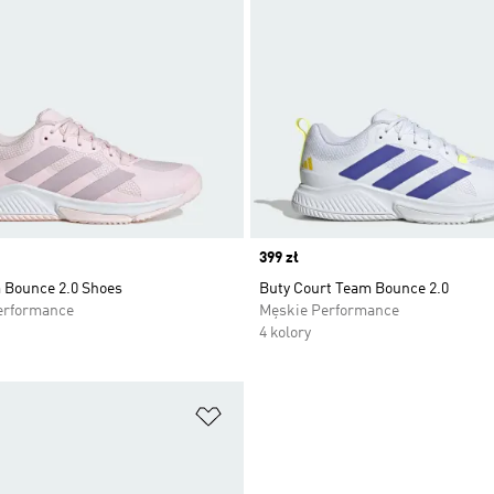
Price
399 zł
 Bounce 2.0 Shoes
Buty Court Team Bounce 2.0
erformance
Męskie Performance
4 kolory
 życzeń
Dodaj do listy życzeń