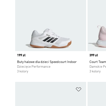
Price
199 zł
Price
399 zł
Buty halowe dla dzieci Speedcourt Indoor
Court Team
Dziecięce Performance
Damskie P
3 kolory
3 kolory
Dodaj do listy