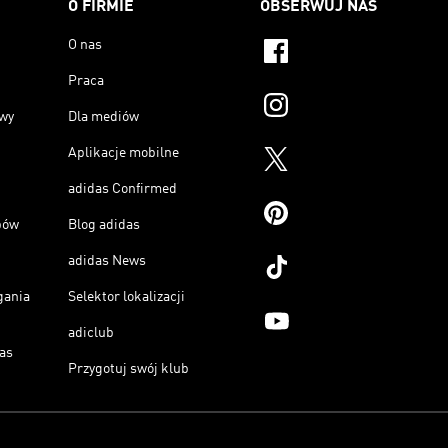
O FIRMIE
OBSERWUJ NAS
O nas
Praca
owy
Dla mediów
Aplikacje mobilne
adidas Confirmed
pów
Blog adidas
adidas News
gania
Selektor lokalizacji
adiclub
as
Przygotuj swój klub