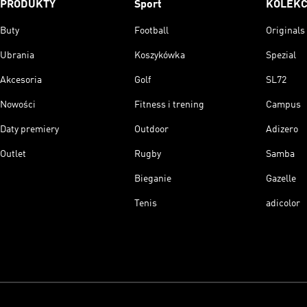
PRODUKTY
Sport
KOLEKC
Buty
Football
Originals
Ubrania
Koszykówka
Spezial
Akcesoria
Golf
SL72
Nowości
Fitness i trening
Campus
Daty premiery
Outdoor
Adizero
Outlet
Rugby
Samba
Bieganie
Gazelle
Tenis
adicolor