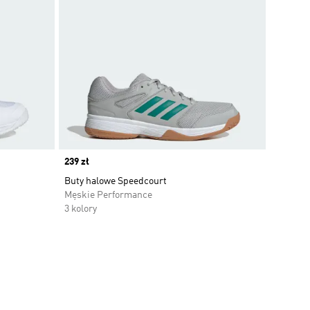
Price
239 zł
Buty halowe Speedcourt
Męskie Performance
3 kolory