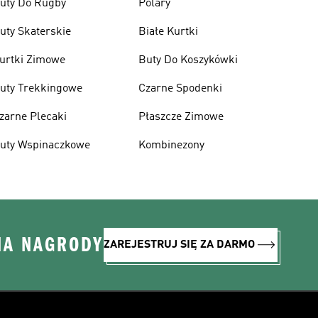
uty Do Rugby
Polary
uty Skaterskie
Białe Kurtki
urtki Zimowe
Buty Do Koszykówki
uty Trekkingowe
Czarne Spodenki
zarne Plecaki
Płaszcze Zimowe
uty Wspinaczkowe
Kombinezony
NA NAGRODY
ZAREJESTRUJ SIĘ ZA DARMO