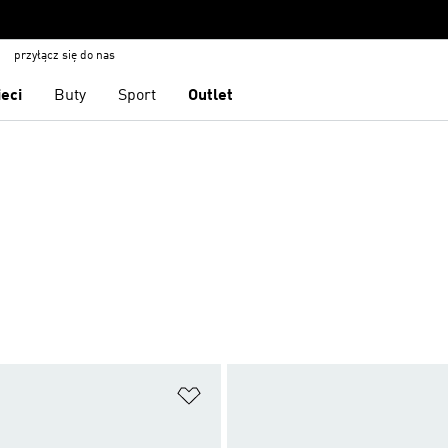
przyłącz się do nas
ieci
Buty
Sport
Outlet
 życzeń
Dodaj do listy życzeń