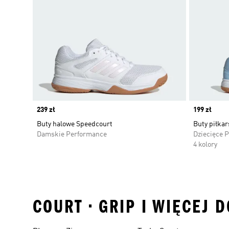
Price
239 zł
Price
199 zł
Buty halowe Speedcourt
Buty piłkar
Damskie Performance
Dziecięce 
4 kolory
COURT • GRIP I WIĘCEJ 