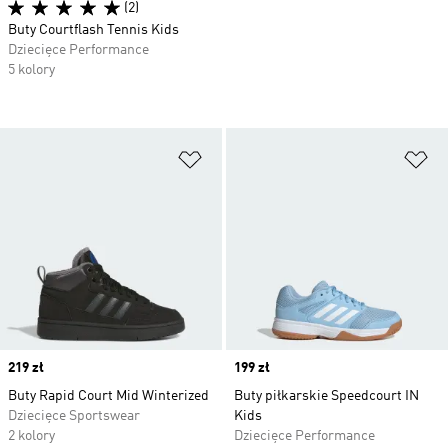
(2)
Buty Courtflash Tennis Kids
Dziecięce Performance
5 kolory
Dodaj do listy życzeń
Do
Price
219 zł
Price
199 zł
Buty Rapid Court Mid Winterized
Buty piłkarskie Speedcourt IN
Dziecięce Sportswear
Kids
2 kolory
Dziecięce Performance