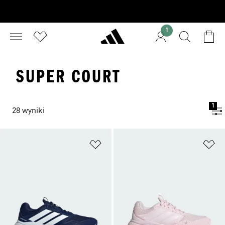
1
SUPER COURT
1
28 wyniki
Dodaj do listy życzeń
Do