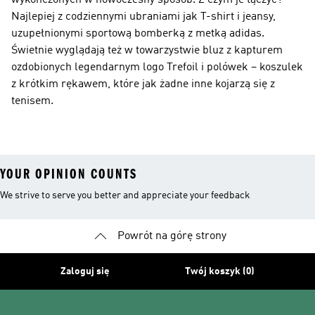
wykończonych w nowoczesny sposób. Z czym je łączyć?
Najlepiej z codziennymi ubraniami jak T-shirt i jeansy,
uzupełnionymi sportową bomberką z metką adidas.
Świetnie wyglądają też w towarzystwie bluz z kapturem
ozdobionych legendarnym logo Trefoil i polówek – koszulek
z krótkim rękawem, które jak żadne inne kojarzą się z
tenisem.
YOUR OPINION COUNTS
We strive to serve you better and appreciate your feedback
Powrót na górę strony
Zaloguj się
Twój koszyk (0)