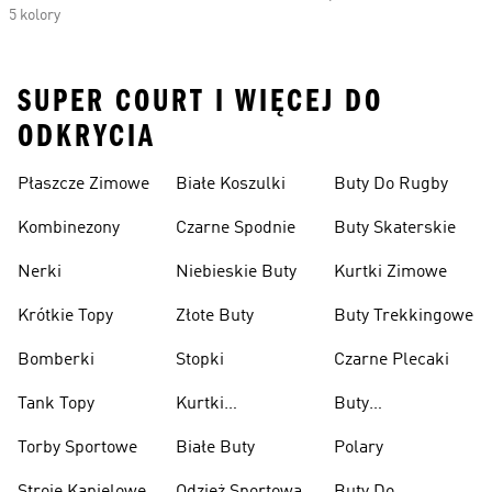
5 kolory
SUPER COURT I WIĘCEJ DO
ODKRYCIA
Płaszcze Zimowe
Białe Koszulki
Buty Do Rugby
Kombinezony
Czarne Spodnie
Buty Skaterskie
Nerki
Niebieskie Buty
Kurtki Zimowe
Krótkie Topy
Złote Buty
Buty Trekkingowe
Bomberki
Stopki
Czarne Plecaki
Tank Topy
Kurtki
Buty
Przeciwdeszczowe
Wspinaczkowe
Torby Sportowe
Białe Buty
Polary