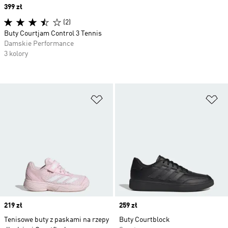
Price
399 zł
(2)
Buty Courtjam Control 3 Tennis
Damskie Performance
3 kolory
Dodaj do listy życzeń
Do
Price
219 zł
Price
259 zł
Tenisowe buty z paskami na rzepy
Buty Courtblock