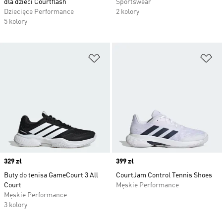
dla dzieci Courtflash
Sportswear
Dziecięce Performance
2 kolory
5 kolory
Dodaj do listy życzeń
Do
Price
329 zł
Price
399 zł
Buty do tenisa GameCourt 3 All
CourtJam Control Tennis Shoes
Court
Męskie Performance
Męskie Performance
3 kolory