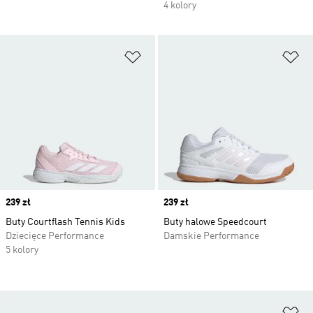
4 kolory
Dodaj do listy życzeń
Do
Price
239 zł
Price
239 zł
Buty Courtflash Tennis Kids
Buty halowe Speedcourt
Dziecięce Performance
Damskie Performance
5 kolory
Do