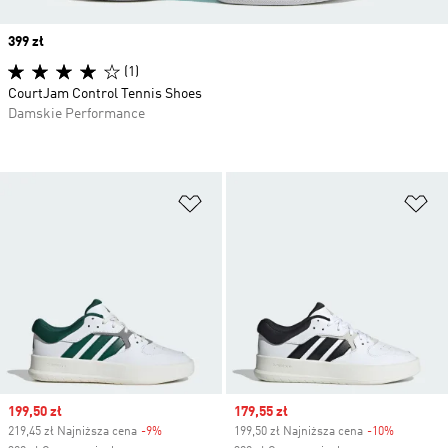
Price
399 zł
(1)
CourtJam Control Tennis Shoes
Damskie Performance
Dodaj do listy życzeń
Do
Sale price
199,50 zł
Sale price
179,55 zł
219,45 zł Najniższa cena
-9%
Discount
199,50 zł Najniższa cena
-10%
Discount