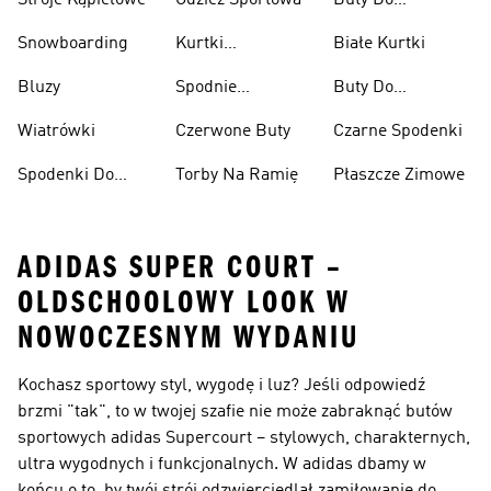
Stroje Kąpielowe
Odzież Sportowa
Buty Do
Podnoszenia
Snowboarding
Kurtki
Białe Kurtki
Ciężarów
Narciarskie
Bluzy
Spodnie
Buty Do
Narciarskie
Koszykówki
Wiatrówki
Czerwone Buty
Czarne Spodenki
Spodenki Do
Torby Na Ramię
Płaszcze Zimowe
Kolan
ADIDAS SUPER COURT –
OLDSCHOOLOWY LOOK W
NOWOCZESNYM WYDANIU
Kochasz sportowy styl, wygodę i luz? Jeśli odpowiedź
brzmi "tak", to w twojej szafie nie może zabraknąć butów
sportowych adidas Supercourt – stylowych, charakternych,
ultra wygodnych i funkcjonalnych. W adidas dbamy w