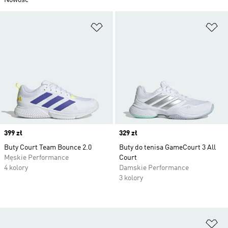
Nowość
Dodaj do listy życzeń
Do
Price
399 zł
Price
329 zł
Buty Court Team Bounce 2.0
Buty do tenisa GameCourt 3 All
Męskie Performance
Court
4 kolory
Damskie Performance
3 kolory
Do