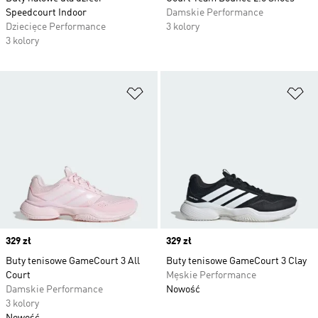
Speedcourt Indoor
Damskie Performance
Dziecięce Performance
3 kolory
3 kolory
Dodaj do listy życzeń
Do
Price
329 zł
Price
329 zł
Buty tenisowe GameCourt 3 All
Buty tenisowe GameCourt 3 Clay
Court
Męskie Performance
Damskie Performance
Nowość
3 kolory