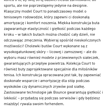
końcu o to, by twój strój odzwierciedlał zamiłowanie do
sportu, ale nie poprzestajemy jedynie na designie.
Klasyczny model Court to ponadczasowy model o
tenisowym rodowodzie, który zapewni ci doskonałą
amortyzację i komfort noszenia. Miękka konstrukcja buta
zagwarantuje elastyczność i giętkość podczas każdego
kroku – w takich butach można chodzić cały dzień, nie
odczuwając zmęczenia. Wybieraj spośród nieskończonych
możliwości! Cholewki butów Court wykonane są z
wysokogatunkowej skóry – licowej i zamszowej – ale do
wyboru masz również modele z przewiewnych siateczek,
gwarantujących przepływ powietrza. Kolekcja Court to
również buty zaprojektowane specjalnie dla miłośników
tenisa. Ich konstrukcja opracowana jest tak, by zapewniać
doskonałe wsparcie i amortyzację dla stóp podczas
wyskoków czy dynamicznych zrywów pod siatkę.
Zastosowane technologie jak Bounce gwarantują giętkość i
lekkość – przydadzą się podczas serwisów i gdy będziesz
miażdżyć rywala swoim forhendem.