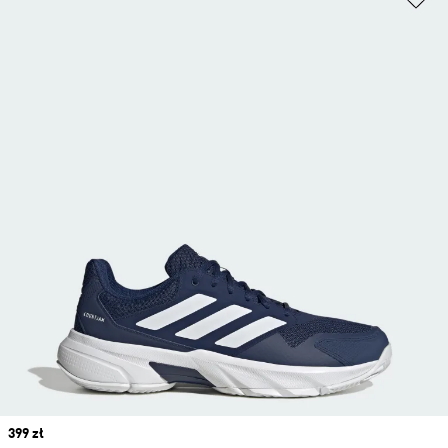
Price
399 zł