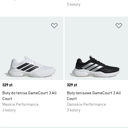
5 kolory
Dodaj do listy życzeń
Do
Price
329 zł
Price
329 zł
Buty do tenisa GameCourt 3 All
Buty tenisowe GameCourt 3 All
Court
Court
Męskie Performance
Damskie Performance
3 kolory
3 kolory