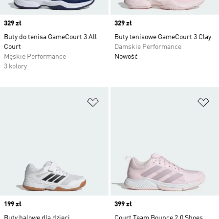
Price
329 zł
Price
329 zł
Buty do tenisa GameCourt 3 All
Buty tenisowe GameCourt 3 Clay
Court
Damskie Performance
Męskie Performance
Nowość
3 kolory
Dodaj do listy życzeń
Do
Price
199 zł
Price
399 zł
Buty halowe dla dzieci
Court Team Bounce 2.0 Shoes