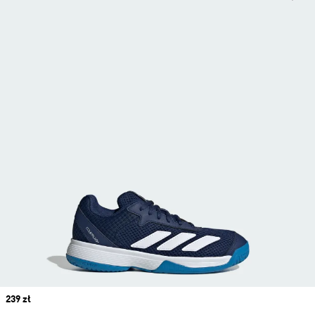
Price
239 zł