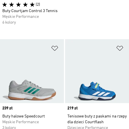
(2)
Buty Courtjam Control 3 Tennis
Męskie Performance
6 kolory
Dodaj do listy życzeń
Do
Price
239 zł
Price
219 zł
Buty halowe Speedcourt
Tenisowe buty z paskami na rzepy
Męskie Performance
dla dzieci Courtflash
3 kolory
Dziecięce Performance