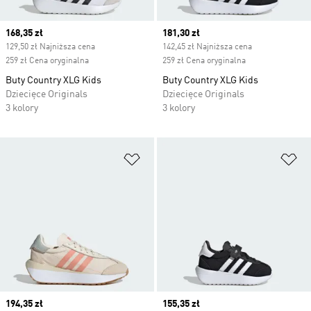
Current price
168,35 zł
Current price
181,30 zł
129,50 zł Najniższa cena
142,45 zł Najniższa cena
259 zł Cena oryginalna
259 zł Cena oryginalna
Buty Country XLG Kids
Buty Country XLG Kids
Dziecięce Originals
Dziecięce Originals
3 kolory
3 kolory
Dodaj do listy życzeń
Do
Current price
194,35 zł
Current price
155,35 zł