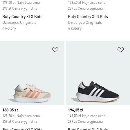
179,40 zł Najniższa cena
143,40 zł Najniższa cena
299 zł Cena oryginalna
239 zł Cena oryginalna
Buty Country XLG Kids
Buty Country XLG Kids
Dziecięce Originals
Dziecięce Originals
4 kolory
4 kolory
Dodaj do listy życzeń
Do
Current price
168,35 zł
Current price
194,35 zł
129,50 zł Najniższa cena
149,50 zł Najniższa cena
259 zł Cena oryginalna
299 zł Cena oryginalna