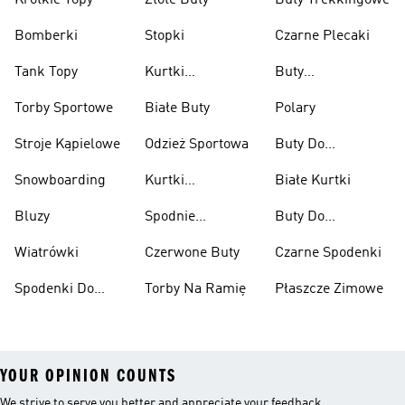
Krótkie Topy
Złote Buty
Buty Trekkingowe
Bomberki
Stopki
Czarne Plecaki
Tank Topy
Kurtki
Buty
Przeciwdeszczowe
Wspinaczkowe
Torby Sportowe
Białe Buty
Polary
Stroje Kąpielowe
Odzież Sportowa
Buty Do
Podnoszenia
Snowboarding
Kurtki
Białe Kurtki
Ciężarów
Narciarskie
Bluzy
Spodnie
Buty Do
Narciarskie
Koszykówki
Wiatrówki
Czerwone Buty
Czarne Spodenki
Spodenki Do
Torby Na Ramię
Płaszcze Zimowe
Kolan
YOUR OPINION COUNTS
We strive to serve you better and appreciate your feedback