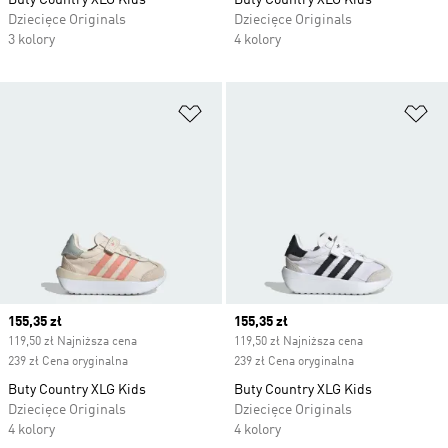
Buty Country XLG Kids
Buty Country XLG Kids
Dziecięce Originals
Dziecięce Originals
3 kolory
4 kolory
Dodaj do listy życzeń
Do
Current price
155,35 zł
Current price
155,35 zł
119,50 zł Najniższa cena
119,50 zł Najniższa cena
239 zł Cena oryginalna
239 zł Cena oryginalna
Buty Country XLG Kids
Buty Country XLG Kids
Dziecięce Originals
Dziecięce Originals
4 kolory
4 kolory