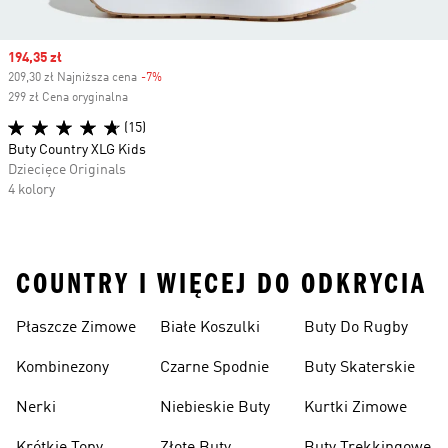
Sale price
194,35 zł
209,30 zł Najniższa cena
-7%
Discount
299 zł Cena oryginalna
(15)
Buty Country XLG Kids
Dziecięce Originals
4 kolory
COUNTRY I WIĘCEJ DO ODKRYCIA
Płaszcze Zimowe
Białe Koszulki
Buty Do Rugby
Kombinezony
Czarne Spodnie
Buty Skaterskie
Nerki
Niebieskie Buty
Kurtki Zimowe