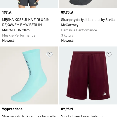
Price
199 zł
Price
89,95 zł
MĘSKA KOSZULKA Z DŁUGIM
Skarpety do łydki adidas by Stella
RĘKAWEM BMW BERLIN-
McCartney
MARATHON 2026
Damskie Performance
Męskie Performance
3 kolory
Nowość
Nowość
Dodaj do listy życzeń
Do
Wyprzedane
Price
89,95 zł
Skarpety do łydki adidas by Stella
Szorty Train Essentials Logo