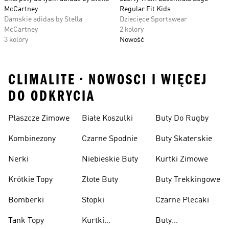
McCartney
Regular Fit Kids
Damskie adidas by Stella
Dziecięce Sportswear
McCartney
2 kolory
3 kolory
Nowość
CLIMALITE • NOWOSCI I WIĘCEJ
DO ODKRYCIA
Płaszcze Zimowe
Białe Koszulki
Buty Do Rugby
Kombinezony
Czarne Spodnie
Buty Skaterskie
Nerki
Niebieskie Buty
Kurtki Zimowe
Krótkie Topy
Złote Buty
Buty Trekkingowe
Bomberki
Stopki
Czarne Plecaki
Tank Topy
Kurtki
Buty