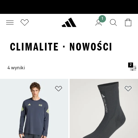
1
CLIMALITE · NOWOŚCI
2
4 wyniki
Dodaj do listy życzeń
Do