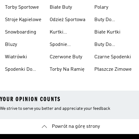
Przeciwdeszczowe
Wspinaczkowe
Torby Sportowe
Białe Buty
Polary
Stroje Kąpielowe
Odzież Sportowa
Buty Do
Podnoszenia
Snowboarding
Kurtki
Białe Kurtki
Ciężarów
Narciarskie
Bluzy
Spodnie
Buty Do
Narciarskie
Koszykówki
Wiatrówki
Czerwone Buty
Czarne Spodenki
Spodenki Do
Torby Na Ramię
Płaszcze Zimowe
Kolan
YOUR OPINION COUNTS
We strive to serve you better and appreciate your feedback
Powrót na górę strony