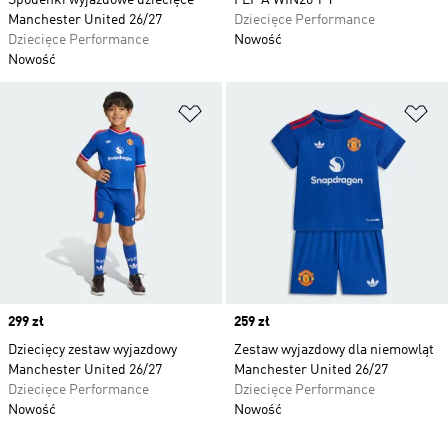
Spodenki wyjazdowe dziecięce
FEF A WIN26 T Y
Manchester United 26/27
Dziecięce Performance
Dziecięce Performance
Nowość
Nowość
Dodaj do listy życzeń
Do
Price
299 zł
Price
259 zł
Dziecięcy zestaw wyjazdowy
Zestaw wyjazdowy dla niemowląt
Manchester United 26/27
Manchester United 26/27
Dziecięce Performance
Dziecięce Performance
Nowość
Nowość