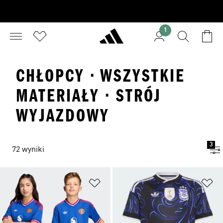
1
CHŁOPCY · WSZYSTKIE
MATERIAŁY · STRÓJ
WYJAZDOWY
3
72 wyniki
Dodaj do listy życzeń
Do