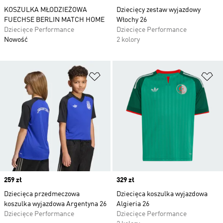
KOSZULKA MŁODZIEŻOWA
Dziecięcy zestaw wyjazdowy
FUECHSE BERLIN MATCH HOME
Włochy 26
Dziecięce Performance
Dziecięce Performance
Nowość
2 kolory
Dodaj do listy życzeń
Do
Price
259 zł
Price
329 zł
Dziecięca przedmeczowa
Dziecięca koszulka wyjazdowa
koszulka wyjazdowa Argentyna 26
Algieria 26
Dziecięce Performance
Dziecięce Performance