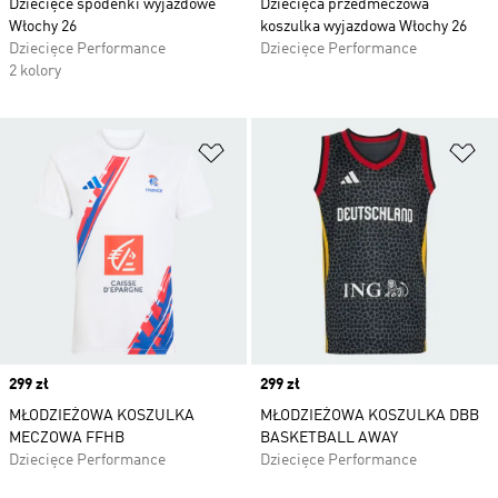
Dziecięce spodenki wyjazdowe
Dziecięca przedmeczowa
Włochy 26
koszulka wyjazdowa Włochy 26
Dziecięce Performance
Dziecięce Performance
2 kolory
Dodaj do listy życzeń
Do
Price
299 zł
Price
299 zł
MŁODZIEŻOWA KOSZULKA
MŁODZIEŻOWA KOSZULKA DBB
MECZOWA FFHB
BASKETBALL AWAY
Dziecięce Performance
Dziecięce Performance