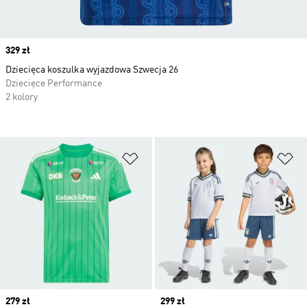
Price
329 zł
Dziecięca koszulka wyjazdowa Szwecja 26
Dziecięce Performance
2 kolory
Dodaj do listy życzeń
Do
Price
279 zł
Price
299 zł