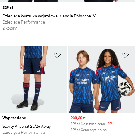
Price
329 zł
Dziecięca koszulka wyjazdowa Irlandia Północna 26
Dziecięce Performance
2 kolory
Dodaj do listy życzeń
Do
Wyprzedane
Sale price
230,30 zł
329 zł Najniższa cena
-30%
Discount
Szorty Arsenal 25/26 Away
329 zł Cena oryginalna
Dziecięce Performance