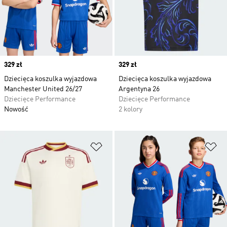
Price
329 zł
Price
329 zł
Dziecięca koszulka wyjazdowa
Dziecięca koszulka wyjazdowa
Manchester United 26/27
Argentyna 26
Dziecięce Performance
Dziecięce Performance
Nowość
2 kolory
Dodaj do listy życzeń
Do