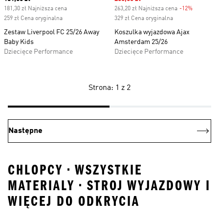
181,30 zł Najniższa cena
263,20 zł Najniższa cena
-12%
Discount
259 zł Cena oryginalna
329 zł Cena oryginalna
Zestaw Liverpool FC 25/26 Away
Koszulka wyjazdowa Ajax
Baby Kids
Amsterdam 25/26
Dziecięce Performance
Dziecięce Performance
Strona: 1 z 2
Następne
CHLOPCY • WSZYSTKIE
MATERIALY • STROJ WYJAZDOWY I
WIĘCEJ DO ODKRYCIA