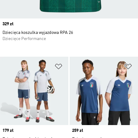
Price
329 zł
Dziecięca koszulka wyjazdowa RPA 26
Dziecięce Performance
Dodaj do listy życzeń
Do
Price
179 zł
Price
259 zł