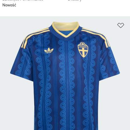
Nowość
Do