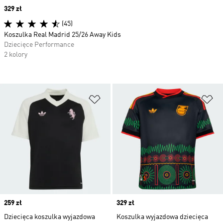
Price
329 zł
(45)
Koszulka Real Madrid 25/26 Away Kids
Dziecięce Performance
2 kolory
Dodaj do listy życzeń
Do
Price
259 zł
Price
329 zł
Dziecięca koszulka wyjazdowa
Koszulka wyjazdowa dziecięca