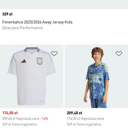
Price
329 zł
Fenerbahce 2025/2026 Away Jersey Kids
Dziecięce Performance
Dodaj do listy życzeń
Do
Sale price
174,50 zł
Current price
209,40 zł
209,40 zł Najniższa cena
-16%
Discount
174,50 zł Najniższa cena
349 zł Cena oryginalna
349 zł Cena oryginalna