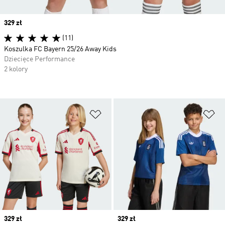
Price
329 zł
(11)
Koszulka FC Bayern 25/26 Away Kids
Dziecięce Performance
2 kolory
Dodaj do listy życzeń
Do
Price
329 zł
Price
329 zł