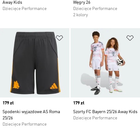
Away Kids
Węgry 26
Dziecięce Performance
Dziecięce Performance
2 kolory
Dodaj do listy życzeń
Do
Price
179 zł
Price
179 zł
Spodenki wyjazdowe AS Roma
Szorty FC Bayern 25/26 Away Kids
25/26
Dziecięce Performance
Dziecięce Performance