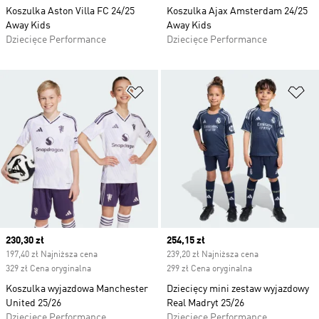
Koszulka Aston Villa FC 24/25
Koszulka Ajax Amsterdam 24/25
Away Kids
Away Kids
Dziecięce Performance
Dziecięce Performance
Dodaj do listy życzeń
Do
Current price
230,30 zł
Current price
254,15 zł
197,40 zł Najniższa cena
239,20 zł Najniższa cena
329 zł Cena oryginalna
299 zł Cena oryginalna
Koszulka wyjazdowa Manchester
Dziecięcy mini zestaw wyjazdowy
United 25/26
Real Madryt 25/26
Dziecięce Performance
Dziecięce Performance