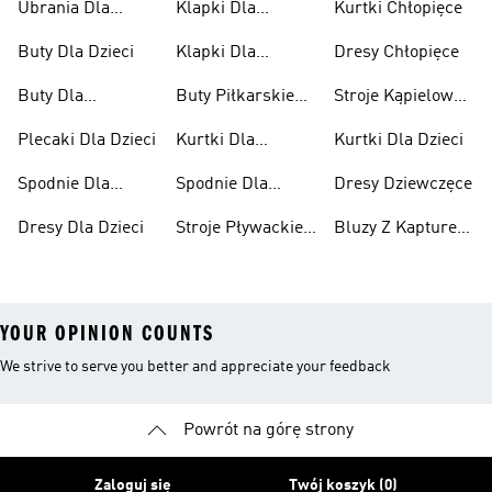
Ubrania Dla
Klapki Dla
Kurtki Chłopięce
Niemowląt
Dziewcząt
Buty Dla Dzieci
Klapki Dla
Dresy Chłopięce
Chłopców
Buty Dla
Buty Piłkarskie
Stroje Kąpielowe
Niemowląt
Dla Dzieci
Dla Dziewcząt
Plecaki Dla Dzieci
Kurtki Dla
Kurtki Dla Dzieci
Dziewcząt
Spodnie Dla
Spodnie Dla
Dresy Dziewczęce
Chłopców
Dziewcząt
Dresy Dla Dzieci
Stroje Pływackie
Bluzy Z Kapturem
Dla Dzieci
Dla Dziewcząt
YOUR OPINION COUNTS
We strive to serve you better and appreciate your feedback
Powrót na górę strony
Zaloguj się
Twój koszyk (0)