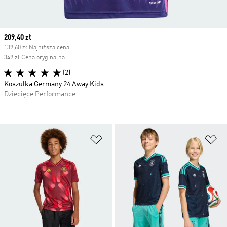
Current price
209,40 zł
139,60 zł Najniższa cena
349 zł Cena oryginalna
(2)
Koszulka Germany 24 Away Kids
Dziecięce Performance
Dodaj do listy życzeń
Do