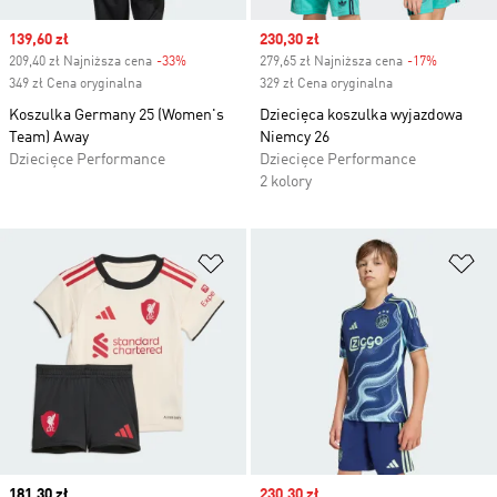
Sale price
139,60 zł
Sale price
230,30 zł
209,40 zł Najniższa cena
-33%
Discount
279,65 zł Najniższa cena
-17%
Discount
349 zł Cena oryginalna
329 zł Cena oryginalna
Koszulka Germany 25 (Women's
Dziecięca koszulka wyjazdowa
Team) Away
Niemcy 26
Dziecięce Performance
Dziecięce Performance
2 kolory
Dodaj do listy życzeń
Do
Current price
181,30 zł
Sale price
230,30 zł