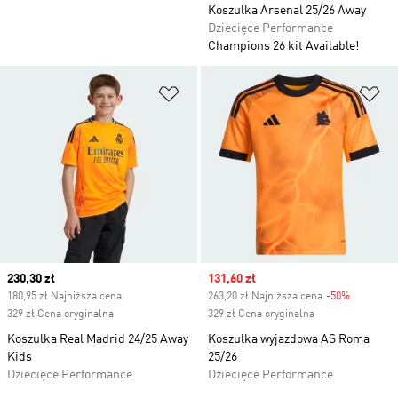
Koszulka Arsenal 25/26 Away
Dziecięce Performance
Champions 26 kit Available!
Dodaj do listy życzeń
Do
Current price
230,30 zł
Sale price
131,60 zł
180,95 zł Najniższa cena
263,20 zł Najniższa cena
-50%
Discount
329 zł Cena oryginalna
329 zł Cena oryginalna
Koszulka Real Madrid 24/25 Away
Koszulka wyjazdowa AS Roma
Kids
25/26
Dziecięce Performance
Dziecięce Performance