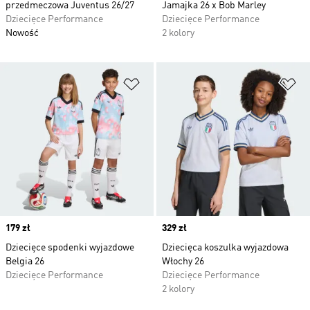
przedmeczowa Juventus 26/27
Jamajka 26 x Bob Marley
Dziecięce Performance
Dziecięce Performance
Nowość
2 kolory
Dodaj do listy życzeń
Do
Price
179 zł
Price
329 zł
Dziecięce spodenki wyjazdowe
Dziecięca koszulka wyjazdowa
Belgia 26
Włochy 26
Dziecięce Performance
Dziecięce Performance
2 kolory