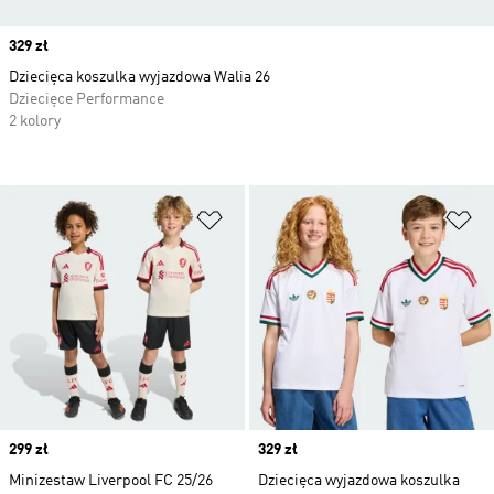
Price
329 zł
Dziecięca koszulka wyjazdowa Walia 26
Dziecięce Performance
2 kolory
Dodaj do listy życzeń
Do
Price
299 zł
Price
329 zł
Minizestaw Liverpool FC 25/26
Dziecięca wyjazdowa koszulka