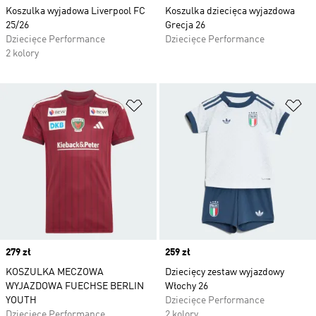
Koszulka wyjadowa Liverpool FC
Koszulka dziecięca wyjazdowa
25/26
Grecja 26
Dziecięce Performance
Dziecięce Performance
2 kolory
Dodaj do listy życzeń
Do
Price
279 zł
Price
259 zł
KOSZULKA MECZOWA
Dziecięcy zestaw wyjazdowy
WYJAZDOWA FUECHSE BERLIN
Włochy 26
YOUTH
Dziecięce Performance
Dziecięce Performance
2 kolory