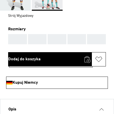
Strój Wyjazdowy
Rozmiary
AAA
AAA
AAA
AAA
AAA
Dodaj do koszyka
Kupuj Niemcy
Opis