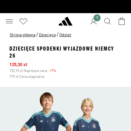
1
/
/
Strona główna
Dziecięce
Odzież
DZIECIĘCE SPODENKI WYJAZDOWE NIEMCY
26
Ceny na wyprzedaży
125,30 zł
152,15 zł Najniższa cena
-17%
Zniżka
179 zł Cena oryginalna